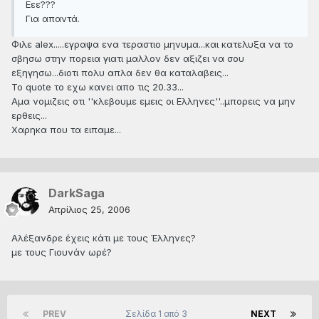
Εεε???
Για απαντά.
Φιλε alex.....εγραψα ενα τεραστιο μηνυμα...και κατελυξα να το
σβησω στην πορεια γιατι μαλλον δεν αξιζει να σου
εξηγησω...διοτι πολυ απλα δεν θα καταλαβεις...
Το quote το εχω κανει απο τις 20.33...
Aμα νομιζεις οτι ''κλεβουμε εμεις οι Ελληνες''..μπορεις να μην
ερθεις...
Χαρηκα που τα ειπαμε...
DarkSaga
Απρίλιος 25, 2006
Αλέξανδρε έχεις κάτι με τους Έλληνες?
με τους Γιουνάν ωρέ?
PREV
Σελίδα 1 από 3
NEXT