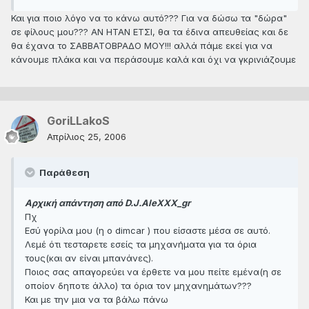
Και για ποιο λόγο να το κάνω αυτό??? Για να δώσω τα "δώρα"
σε φίλους μου??? ΑΝ ΗΤΑΝ ΕΤΣΙ, θα τα έδινα απευθείας και δε
θα έχανα το ΣΑΒΒΑΤΟΒΡΑΔΟ ΜΟΥ!!! αλλά πάμε εκεί για να
κάνουμε πλάκα και να περάσουμε καλά και όχι να γκρινιάζουμε
GoriLLakoS
Απρίλιος 25, 2006
Παράθεση
Αρχική απάντηση από D.J.AleXXX_gr
Πχ
Εσύ γορίλα μου (η ο dimcar ) που είσαστε μέσα σε αυτό.
Λεμέ ότι τεσταρετε εσείς τα μηχανήματα για τα όρια
τους(και αν είναι μπανάνες).
Ποιος σας απαγορεύει να έρθετε να μου πείτε εμένα(η σε
οποίον δηποτε άλλο) τα όρια τον μηχανημάτων???
Και με την μια να τα βάλω πάνω