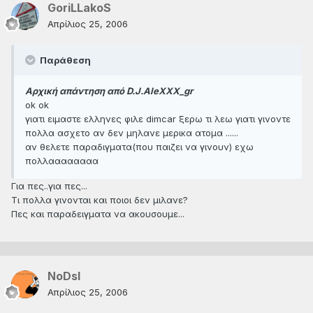
GoriLLakoS
Απρίλιος 25, 2006
Παράθεση
Αρχική απάντηση από D.J.AleXXX_gr
ok ok
γιατι ειμαστε ελληνες φιλε dimcar ξερω τι λεω γιατι γινοντε
πολλα ασχετο αν δεν μηλανε μερικα ατομα ......
αν θελετε παραδιγματα(που παιζει να γινουν) εχω
πολλαααααααα
Για πες..για πες...
Τι πολλα γινονται και ποιοι δεν μιλανε?
Πες και παραδειγματα να ακουσουμε...
NoDsl
Απρίλιος 25, 2006