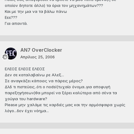
οποίον δηποτε άλλο) τα όρια τον μηχανημάτων???
Και με την μια να τα βάλω πάνω
Εεε???
Για απαντά.
AN7 OverClocker
Απρίλιος 25, 2006
ΕΛΕΟΣ ΕΛΕΟΣ ΕΛΕΟΣ
Δεν σε καταλαβαίνω ρε Αλεξ...
Σε αναγκάζει κάποιος να πάρεις μέρος?
Δλδ τι πιστεύεις..ότι ο nodsl(τυχαίο όνομα..για αποφυγή
παρεξηγήσεων)θα μπορεί να ξέρει καλύτερα από σένα τα
χούγια του hardware?
Please μην χαλάμε τις καρδιές μας και την αρμόσφαιρα χωρίς
λόγο...δεν έχει νόημα...