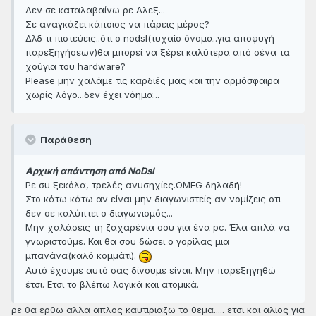
Δεν σε καταλαβαίνω ρε Αλεξ...
Σε αναγκάζει κάποιος να πάρεις μέρος?
Δλδ τι πιστεύεις..ότι ο nodsl(τυχαίο όνομα..για αποφυγή
παρεξηγήσεων)θα μπορεί να ξέρει καλύτερα από σένα τα
χούγια του hardware?
Please μην χαλάμε τις καρδιές μας και την αρμόσφαιρα
χωρίς λόγο...δεν έχει νόημα...
Παράθεση
Αρχική απάντηση από NoDsl
Ρε συ ξεκόλα, τρελές ανυσηχίες.OMFG δηλαδή!
Στο κάτω κάτω αν είναι μην διαγωνιστείς αν νομίζεις οτι
δεν σε καλύπτει ο διαγωνισμός...
Μην χαλάσεις τη ζαχαρένια σου για ένα pc. Έλα απλά να
γνωριστούμε. Και θα σου δώσει ο γορίλας μια
μπανάνα(καλό κομμάτι).
Αυτό έχουμε αυτό σας δίνουμε είναι. Μην παρεξηγηθώ
έτσι. Ετσι το βλέπω λογικά και ατομικά.
ρε θα ερθω αλλα απλος καυτιριαζω το θεμα..... ετσι και αλιος για