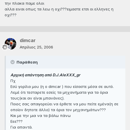
την πλακα παμε ολοι
αλλα ειναι οπως τα λεω η οχι???ειμαστε ετσι οι ελληνες η
οχι???
dimcar
Απρίλιος 25, 2006
Παράθεση
Αρχική απάντηση από D.J.AleXXX_gr
Πχ
Εσύ γορίλα μου (η ο dimcar ) που είσαστε μέσα σε αυτό.
Λεμέ ότι τεσταρετε εσείς τα μηχανήματα για τα όρια
τους(και αν είναι μπανάνες).
Ποιος σας απαγορεύει να έρθετε να μου πείτε εμένα(η σε
οποίον δηποτε άλλο) τα όρια τον μηχανημάτων???
Και με την μια να τα βάλω πάνω
Εεε???
Για απαντά.