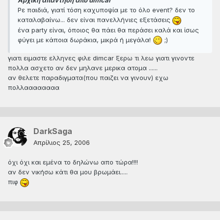
Αρχική απάντηση από dimcar
Ρε παιδιά, γιατί τόση καχυποψία με το όλο event? δεν το
καταλαβαίνω... δεν είναι πανελλήνιες εξετάσεις
ένα party είναι, όποιος θα πάει θα περάσει καλά και ίσως
φύγει με κάποια δωράκια, μικρά ή μεγάλα!
;)
γιατι ειμαστε ελληνες φιλε dimcar ξερω τι λεω γιατι γινοντε
πολλα ασχετο αν δεν μηλανε μερικα ατομα ......
αν θελετε παραδιγματα(που παιζει να γινουν) εχω
πολλαααααααα
DarkSaga
Απρίλιος 25, 2006
όχι όχι και εμένα το δηλώνω απο τώρα!!!!
αν δεν νικήσω κάτι θα μου βρωμάει.....
πιφ