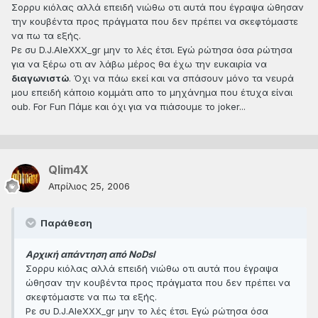
Σορρυ κιόλας αλλά επειδή νιώθω οτι αυτά που έγραψα ώθησαν
την κουβέντα προς πράγματα που δεν πρέπει να σκεφτόμαστε
να πω τα εξής.
Ρε συ D.J.AleXXX_gr μην το λές έτσι. Εγώ ρώτησα όσα ρώτησα
για να ξέρω οτι αν λάβω μέρος θα έχω την ευκαιρία να
διαγωνιστώ
. Όχι να πάω εκεί και να σπάσουν μόνο τα νευρά
μου επειδή κάποιο κομμάτι απο το μηχάνημα που έτυχα είναι
oub. For Fun Πάμε και όχι για να πιάσουμε το joker...
Qlim4X
Απρίλιος 25, 2006
Παράθεση
Αρχική απάντηση από NoDsl
Σορρυ κιόλας αλλά επειδή νιώθω οτι αυτά που έγραψα
ώθησαν την κουβέντα προς πράγματα που δεν πρέπει να
σκεφτόμαστε να πω τα εξής.
Ρε συ D.J.AleXXX_gr μην το λές έτσι. Εγώ ρώτησα όσα