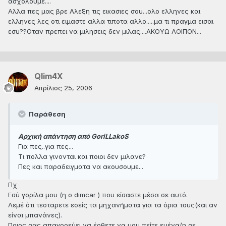
ασχολουμε....
Αλλα πες μας βρε Αλεξη τις εικασιες σου...ολο ελληνες και
ελληνες λες οτι ειμαστε αλλα τιποτα αλλο.....μα τι πραγμα εισαι
εσυ??Οταν πρεπει να μιλησεις δεν μιλας....ΑΚΟΥΩ ΛΟΙΠΟΝ...
Qlim4X
Απρίλιος 25, 2006
Παράθεση
Αρχική απάντηση από GoriLLakoS
Για πες..για πες...
Τι πολλα γινονται και ποιοι δεν μιλανε?
Πες και παραδειγματα να ακουσουμε...
Πχ
Εσύ γορίλα μου (η ο dimcar ) που είσαστε μέσα σε αυτό.
Λεμέ ότι τεσταρετε εσείς τα μηχανήματα για τα όρια τους(και αν
είναι μπανάνες).
Ποιος σας απαγορεύει να έρθετε να μου πείτε εμένα(η σε