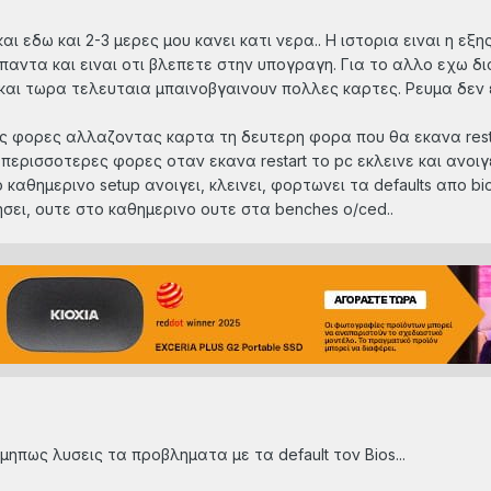
 εδω και 2-3 μερες μου κανει κατι νερα.. Η ιστορια ειναι η εξη
 παντα και ειναι οτι βλεπετε στην υπογραγη. Για το αλλο εχω δια
c και τωρα τελευταια μπαινοβγαινουν πολλες καρτες. Ρευμα δεν
ς φορες αλλαζοντας καρτα τη δευτερη φορα που θα εκανα resta
ς περισσοτερες φορες οταν εκανα restart το pc εκλεινε και ανοι
αθημερινο setup ανοιγει, κλεινει, φορτωνει τα defaults απο bios
ει, ουτε στο καθημερινο ουτε στα benches ο/ced..
μηπως λυσεις τα προβληματα με τα default τον Bios...