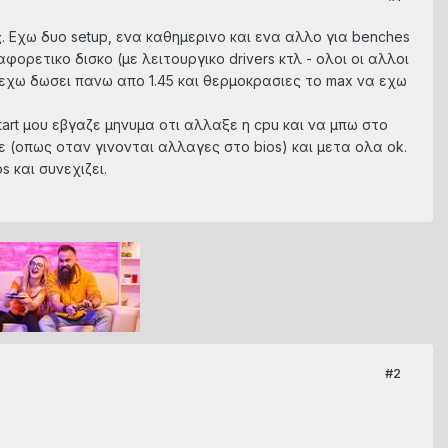
ς. Εχω δυο setup, ενα καθημερινο και ενα αλλο για benches
φορετικο δισκο (με λειτουργικο drivers κτλ - ολοι οι αλλοι
 εχω δωσει πανω απο 1.45 και θερμοκρασιες το max να εχω
rt μου εβγαζε μηνυμα οτι αλλαξε η cpu και να μπω στο
γε (οπως οταν γινονται αλλαγες στο bios) και μετα ολα ok.
 και συνεχιζει.
#2