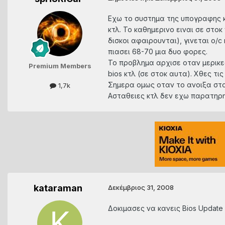
Εχω το συστημα της υπογραφης και
κτλ. To καθημερινο ειναι σε στοκ
δισκοι αφαιρουνται), γινεται o/
πιασει 68-70 μια δυο φορες.
Το προβλημα αρχισε οταν μερικε
Premium Members
bios κτλ (σε στοκ αυτα). Xθες τι
Σημερα ομως οταν το ανοιξα στο κ
1,7k
Ασταθειες κτλ δεν εχω παρατηρησ
kataraman
Δεκέμβριος 31, 2008
Δοκιμασες να κανεις Bios Update 