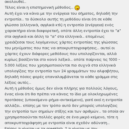
ακολουθεί...
Τέλος είναι η επιστημονική μέθοδος...
Αυτή έχει να κάνει με την ενέργεια του σήματος, δηλαδή την
εντροπία... το δύσκολο αυτής τη μεθόδου είναι ότι σε κάθε
γλώσσα (ελληνικά, αγγλικά κτλ) η εντροπία (ενέργεια) ενός
χαρακτήρα είναι διαφορετική, οπότε άλλη εντροπία έχει το "a"
στα αγγλικά και άλλη το "α" στα ελληνικά... επομένως
χρειάζεσαι τους λεγόμενους χάρτες εντροπίας της γλώσσας
του μηνύματος που πας να αποκρυπτογραφήσεις... αυτοί οι
χάρτες έχουν διάφορες μεθόδους που υπολογίζονται, αλλά
κυρίως βασίζονται στο κοινό λεξικό... οπότε παίρνεις τις 1000 -
5.000 λέξεις που χρησιμοποιούνται πιο συχνά στα ελληνικά
υπολογίζεις την εντροπία των 24 γραμμάτων του αλφαβήτου,
δηλαδή πόσες φορές επαναλαμβάνεται το κάθε γράμμα στις
λέξεις αυτές...
Αυτή η μέθοδος όμως δεν είναι πλήρης για πολλούς λόγους,
ένας είναι ότι θα πρέπει να κάνεις το ίδιο με ολοκληρωμένες
προτάσεις (υποκείμενο-ρήμα-αντικείμενο), γιατί εκεί η εντροπία
αλλάζει... επίσης με τον τρόπο αυτό δεν μπορείς υπολογίζεις
την εντροπία των σημείων στίξης και των αριθμών... τα οποία αν
χρησιμοποιούνται πολλές φορές σε ένα μικρό κείμενο, τότε η
αποκρυπτογράφηση με εντροπία είναι σχεδόν αδύνατη...
Επίσης τι γίνεται με τα greeklish...? τι γίνεται με την