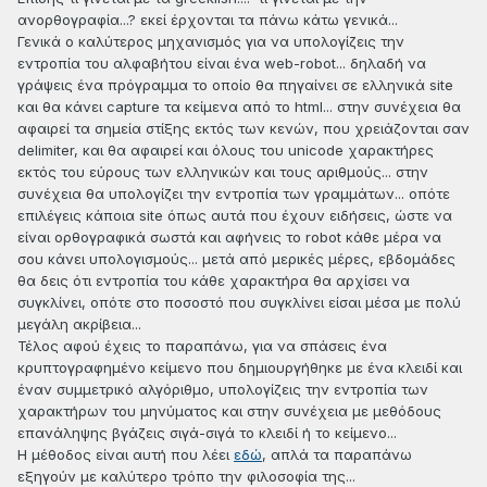
ανορθογραφία...? εκεί έρχονται τα πάνω κάτω γενικά...
Γενικά ο καλύτερος μηχανισμός για να υπολογίζεις την
εντροπία του αλφαβήτου είναι ένα web-robot... δηλαδή να
γράψεις ένα πρόγραμμα το οποίο θα πηγαίνει σε ελληνικά site
και θα κάνει capture τα κείμενα από το html... στην συνέχεια θα
αφαιρεί τα σημεία στίξης εκτός των κενών, που χρειάζονται σαν
delimiter, και θα αφαιρεί και όλους του unicode χαρακτήρες
εκτός του εύρους των ελληνικών και τους αριθμούς... στην
συνέχεια θα υπολογίζει την εντροπία των γραμμάτων... οπότε
επιλέγεις κάποια site όπως αυτά που έχουν ειδήσεις, ώστε να
είναι ορθογραφικά σωστά και αφήνεις το robot κάθε μέρα να
σου κάνει υπολογισμούς... μετά από μερικές μέρες, εβδομάδες
θα δεις ότι εντροπία του κάθε χαρακτήρα θα αρχίσει να
συγκλίνει, οπότε στο ποσοστό που συγκλίνει είσαι μέσα με πολύ
μεγάλη ακρίβεια...
Τέλος αφού έχεις το παραπάνω, για να σπάσεις ένα
κρυπτογραφημένο κείμενο που δημιουργήθηκε με ένα κλειδί και
έναν συμμετρικό αλγόριθμο, υπολογίζεις την εντροπία των
χαρακτήρων του μηνύματος και στην συνέχεια με μεθόδους
επανάληψης βγάζεις σιγά-σιγά το κλειδί ή το κείμενο...
Η μέθοδος είναι αυτή που λέει
εδώ
, απλά τα παραπάνω
εξηγούν με καλύτερο τρόπο την φιλοσοφία της...