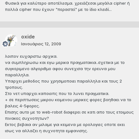
Φυσικά για καλύτερο αποτέλεσμα. χρειάζεσαι μεγάλα cipher ή
πολλά cipher που έχουν "περαστεί" με το ίδιο κλειδί...
oxide
Ιανουάριος 12, 2009
λοιπον ευχαριστω αρχικα.
να συμπληρωσω και εγω μερικα πραγματακια..σχετικα με το
συγκεριμενο αλγοριθμο αφου συνεχισα την ερευνα μου
παραλληλα.
Υπαρχει μεθοδος που χρησιμοποιει παραλληλα και τους 2
τροπους.
Στο νετ υπαρχει καποιοπς που το λυνει πραγματικα.
+ σε περιπτωσεις μικρου κειμενου μερικες φορες βοηθαει να το
βαλεις 4-5φορες.
Επισης αυτο με το web-robot διαφερει σε κατι απο τους ετοιμους
πινακες συχνοτητων?
Εκτος βεβαια αν μιλαμε για κειμενα με ορολογιες οποτε εκει
ισως να αλλαζει η συχνοτητα εμφανισης.