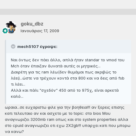
goku_dbz
Ιανουάριος 17, 2009
mech5107 έγραψε:
Ναι όντως δεν πάει άλλο, απλά ήταν standar το vmod του
Mch όταν έπαιζαν δυνατά αυτές οι μητρικές...
Διαιρέτη για τις ram λέω(δεν θυμάμαι πως ακριβώς το
λέει)...ώστε να τρέχουν κοντά στα 800 και να δεις από fsb
τι λέει...
Αλλά και πάλι "σχεδόν" 450 από το 975χ, είναι αρκετά
καλό...
ωραια...σε ευχαριστω φιλε για την βοηθεια!!! αν ξερεις επισης
κατι τελευταιο αν και ασχετο με το topic: στο bios Μου
αναγνωριζει 3200mb ram οπως και στο system properties αλλα
στο cpuid αναγνωριζει οτι εχω 2Χ2gb!!! υπαρχει κατι που μπορω
να κανω?