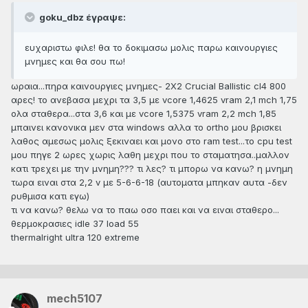
goku_dbz έγραψε:
ευχαριστω φιλε! θα το δοκιμασω μολις παρω καινουργιες
μνημες και θα σου πω!
ωραια...πηρα καινουργιες μνημες- 2Χ2 Crucial Ballistic cl4 800
αρες! το ανεβασα μεχρι τα 3,5 με vcore 1,4625 vram 2,1 mch 1,75
ολα σταθερα...στα 3,6 και με vcore 1,5375 vram 2,2 mch 1,85
μπαινει κανονικα μεν στα windows αλλα το ortho μου βρισκει
λαθος αμεσως μολις ξεκιναει και μονο στο ram test...το cpu test
μου πηγε 2 ωρες χωρις λαθη μεχρι που το σταματησα..μαλλον
κατι τρεχει με την μνημη??? τι λες? τι μπορω να κανω? η μνημη
τωρα ειναι στα 2,2 v με 5-6-6-18 (αυτοματα μπηκαν αυτα -δεν
ρυθμισα κατι εγω)
τι να κανω? θελω να το παω οσο παει και να ειναι σταθερο...
θερμοκρασιες idle 37 load 55
thermalright ultra 120 extreme
mech5107