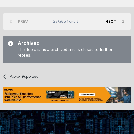
PREV
Σελίδα 1 από 2
NEXT
Archived
This topic is now archived and is closed to further
replies.
Λίστα θεμάτων