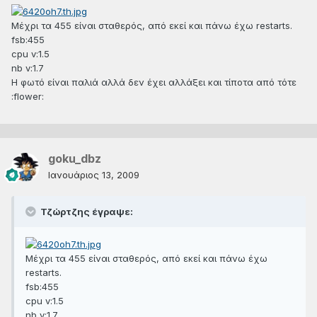
Μέχρι τα 455 είναι σταθερός, από εκεί και πάνω έχω restarts.
fsb:455
cpu v:1.5
nb v:1.7
Η φωτό είναι παλιά αλλά δεν έχει αλλάξει και τίποτα από τότε
:flower:
goku_dbz
Ιανουάριος 13, 2009
Τζώρτζης έγραψε:
Μέχρι τα 455 είναι σταθερός, από εκεί και πάνω έχω
restarts.
fsb:455
cpu v:1.5
nb v:1.7