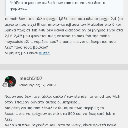
Ψάξε και μια τoν κωδικό των ram στο νετ, να δεις τι
φοράνε...
το mch δεν παει αλλο (μεχρι 1,85)...στις ραμ εδωσα μεχρι 2,4 (το
μεγιστο που ειχε) !!! και τιποτα-κατεβασα τον Multiplier στα 6 και
βρηκα πως σε fsb 448 δεν κανει διαφορα αν οι μνημες ειναι στα
2,1 ή 2,4!!! μου φαινεται πως εφτασα το max fsb της mobo
moy:suicide2: τι νομιζεις εσυ? επισης τι ειναι οι διαιρετες που
λες? πως τους βρισκω?
οι μημες μου ειναι
αυτες
mech5107
Ιανουάριος 17, 2009
Ναι όντως δεν πάει άλλο, απλά ήταν standar το vmod του Mch
όταν έπαιζαν δυνατά αυτές οι μητρικές...
Διαιρέτη για τις ram λέω(δεν θυμάμαι πως ακριβώς το
λέει)...ώστε να τρέχουν κοντά στα 800 και να δεις από fsb τι
λέει...
Αλλά και πάλι "σχεδόν" 450 από το 975χ, είναι αρκετά καλό...