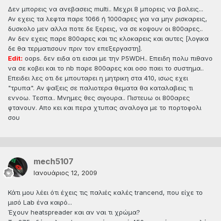
Δεν μπορεις να ανεβασεις multi.. Μεχρι 8 μπορεις να βαλεις...
Αν εχεις τα λεφτα παρε 1066 ή 1000αρες για να μην ρισκαρεις,
δυσκολο μεν αλλα ποτε δε ξερεις, να σε κοψουν οι 800αρες..
Αν δεν εχεις παρε 800αρες και τις κλοκαρεις και αυτες [λογικα
δε θα τερματισουν πριν τον επεξεργαστη].
Edit:
oops. δεν ειδα οτι εισαι με την P5WDH.. Επειδη πολυ πιθανο
να σε κοβει και το nb παρε 800αρες και οσο παει το συστημα..
Επειδει λες οτι δε μπουταρει η μητρικη στα 410, ισως εχει
"τρυπα". Αν ψαξεις σε παλιοτερα θεματα θα καταλαβεις τι
εννοω. Τεσπα.. Μνημες θες σιγουρα.. Πιστευω οι 800αρες
φτανουν. Απο κει και περα χτυπας αναλογα με το πορτοφολι
σου
mech5107
Ιανουάριος 12, 2009
Κάτι μου λέει ότι έχεις τις παλιές καλές trancend, που είχε το
μισό Lab ένα καιρό...
Έχουν heatspreader και αν ναι τι χρώμα?