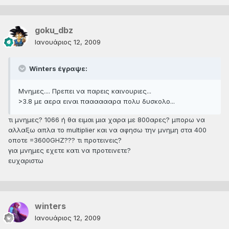
goku_dbz
Ιανουάριος 12, 2009
Winters έγραψε:
Μνημες.... Πρεπει να παρεις καινουριες...
>3.8 με αερα ειναι πααααααρα πολυ δυσκολο...
τι μνημες? 1066 ή θα ειμαι μια χαρα με 800αρες? μπορω να
αλλαξω απλα το multiplier και να αφησω την μνημη στα 400
οποτε =3600GHZ??? τι προτεινεις?
για μνημες εχετε κατι να προτεινετε?
ευχαριστω
winters
Ιανουάριος 12, 2009