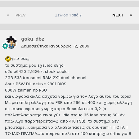
PREV
Σελίδα 1 από 2
NEXT
goku_dbz
Δημοσιεύτηκε
Ιανουάριος 12, 2009
γεια σας,
το συστημα μου εχει ως εξης:
c2d e6420 2,16Ghz, stock cooler
2GB 533 transcent RAM 2Χ1 dual channel
Asus P5W DH deluxe 2801 BIOS
600W zalman hp PSU
και διαφορα αλλα ασχετα νομιζω για τον λογο αυτου του topic!
Με μια απλη αλλαγη του FSB απο 266 σε 400 και χωρις αλλαγη
σε τασεις εφτασα χωρις καμια δυσκολια στα 3,2 (ο
πολλαπλασιαστης ειναι χ8)...idle στους 35 load στους 60! Αν
παω λιγο παραπερα(πανω απο 410 FSB), το συστημα δεν
μπουταρει...δοκιμασα να αλλαξω τασεις σε cpu-ram ΤΙΠΟΤΑ!!!
ΤΟ ΙΔΙΟ ΠΡΑΓΜΑ...το παιρνω παλι στα 400 και τρεχω ortho για 8