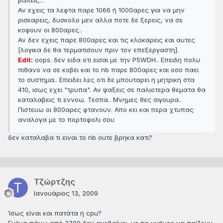
βαλεις...
Αν εχεις τα λεφτα παρε 1066 ή 1000αρες για να μην
ρισκαρεις, δυσκολο μεν αλλα ποτε δε ξερεις, να σε
κοψουν οι 800αρες..
Αν δεν εχεις παρε 800αρες και τις κλοκαρεις και αυτες
[λογικα δε θα τερματισουν πριν τον επεξεργαστη].
Edit:
oops. δεν ειδα οτι εισαι με την P5WDH.. Επειδη πολυ
πιθανο να σε κοβει και το nb παρε 800αρες και οσο παει
το συστημα.. Επειδει λες οτι δε μπουταρει η μητρικη στα
410, ισως εχει "τρυπα". Αν ψαξεις σε παλιοτερα θεματα θα
καταλαβεις τι εννοω. Τεσπα.. Μνημες θες σιγουρα..
Πιστευω οι 800αρες φτανουν. Απο κει και περα χτυπας
αναλογα με το πορτοφολι σου
δεν καταλαβα τι ειναι το nb ουτε βρηκα κατι?
Τζώρτζης
Ιανουάριος 13, 2009
Ίσως είναι και πατάτα η cpu?