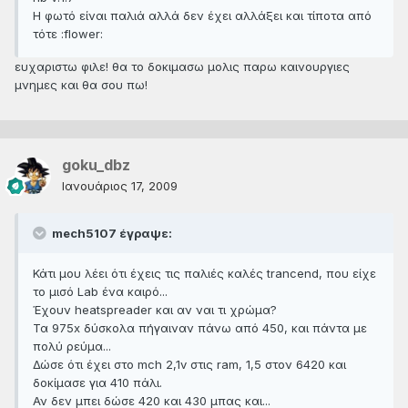
Η φωτό είναι παλιά αλλά δεν έχει αλλάξει και τίποτα από
τότε :flower:
ευχαριστω φιλε! θα το δοκιμασω μολις παρω καινουργιες
μνημες και θα σου πω!
goku_dbz
Ιανουάριος 17, 2009
mech5107 έγραψε:
Κάτι μου λέει ότι έχεις τις παλιές καλές trancend, που είχε
το μισό Lab ένα καιρό...
Έχουν heatspreader και αν ναι τι χρώμα?
Τα 975x δύσκολα πήγαιναν πάνω από 450, και πάντα με
πολύ ρεύμα...
Δώσε ότι έχει στο mch 2,1v στις ram, 1,5 στον 6420 και
δοκίμασε για 410 πάλι.
Αν δεν μπει δώσε 420 και 430 μπας και...