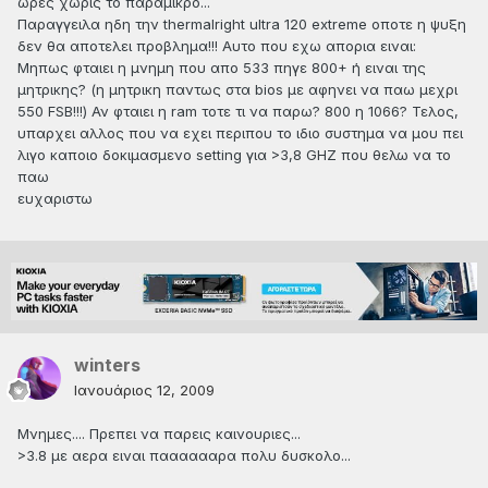
ωρες χωρις το παραμικρο...
Παραγγειλα ηδη την thermalright ultra 120 extreme οποτε η ψυξη
δεν θα αποτελει προβλημα!!! Αυτο που εχω απορια ειναι:
Μηπως φταιει η μνημη που απο 533 πηγε 800+ ή ειναι της
μητρικης? (η μητρικη παντως στα bios με αφηνει να παω μεχρι
550 FSB!!!) Αν φταιει η ram τοτε τι να παρω? 800 η 1066? Τελος,
υπαρχει αλλος που να εχει περιπου το ιδιο συστημα να μου πει
λιγο καποιο δοκιμασμενο setting για >3,8 GHZ που θελω να το
παω
ευχαριστω
winters
Ιανουάριος 12, 2009
Μνημες.... Πρεπει να παρεις καινουριες...
>3.8 με αερα ειναι πααααααρα πολυ δυσκολο...