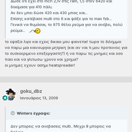
Δώσε ότι έχει στο mch 2,1v στις ram, 1,5 στον 6420 και
δοκίμασε για 410 πάλι.
Αν δεν μπει δώσε 420 και 430 μπας και...
Επίσης κατέβασε multi στο 6 και ψάξε για το max fsb...
Γενικά να θυμάσαι, το 975 θέλει ρεύμα για να ανέβει, πολύ
ρεύμα...
το εψαξα λιγο και εχεις δικαιο μου φαινεται! τωρα το διλημμα:
να παρω μια καινουργια μητρικη (και αν ναι τι μου προτεινεις για
το συσκεκριμενο επεξεργαστη?) ή να παρω τις μνημες και οσο
παει και να γλιτωσω χρονο και χρημα?
οι μνημες εχουν ασημι heatspreader!
goku_dbz
Ιανουάριος 13, 2009
Winters έγραψε:
Δεν μπορεις να ανεβασεις multi.. Μεχρι 8 μπορεις να