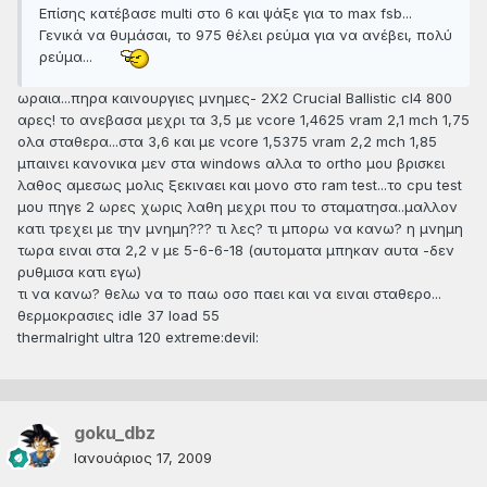
Επίσης κατέβασε multi στο 6 και ψάξε για το max fsb...
Γενικά να θυμάσαι, το 975 θέλει ρεύμα για να ανέβει, πολύ
ρεύμα...
ωραια...πηρα καινουργιες μνημες- 2Χ2 Crucial Ballistic cl4 800
αρες! το ανεβασα μεχρι τα 3,5 με vcore 1,4625 vram 2,1 mch 1,75
ολα σταθερα...στα 3,6 και με vcore 1,5375 vram 2,2 mch 1,85
μπαινει κανονικα μεν στα windows αλλα το ortho μου βρισκει
λαθος αμεσως μολις ξεκιναει και μονο στο ram test...το cpu test
μου πηγε 2 ωρες χωρις λαθη μεχρι που το σταματησα..μαλλον
κατι τρεχει με την μνημη??? τι λες? τι μπορω να κανω? η μνημη
τωρα ειναι στα 2,2 v με 5-6-6-18 (αυτοματα μπηκαν αυτα -δεν
ρυθμισα κατι εγω)
τι να κανω? θελω να το παω οσο παει και να ειναι σταθερο...
θερμοκρασιες idle 37 load 55
thermalright ultra 120 extreme:devil:
goku_dbz
Ιανουάριος 17, 2009