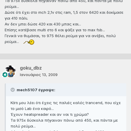
Τα 975x δύσκολα πήγαιναν πάνω από 450, και πάντα με πολύ
ρεύμα...
Δώσε ότι έχει στο mch 2,1v στις ram, 1,5 στον 6420 και δοκίμασε
για 410 πάλι.
Αν δεν μπει δώσε 420 και 430 μπας και...
Επίσης κατέβασε multi στο 6 και ψάξε για το max fsb...
Γενικά να θυμάσαι, το 975 θέλει ρεύμα για να ανέβει, πολύ
ρεύμα...
goku_dbz
Ιανουάριος 13, 2009
mech5107 έγραψε:
Κάτι μου λέει ότι έχεις τις παλιές καλές trancend, που είχε
το μισό Lab ένα καιρό...
Έχουν heatspreader και αν ναι τι χρώμα?
Τα 975x δύσκολα πήγαιναν πάνω από 450, και πάντα με
πολύ ρεύμα...