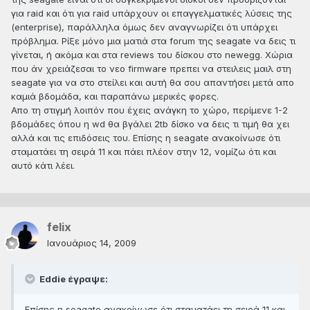
για raid και ότι για raid υπάρχουν οι επαγγελματικές λύσεις της
(enterprise), παράλληλα όμως δεν αναγνωρίζει ότι υπάρχει
πρόβλημα. Ρίξε μόνο μια ματιά στα forum της seagate να δεις τι
γίνεται, ή ακόμα και στα reviews του δίσκου στο newegg. Χώρια
που άν χρειάζεσαι το νεο firmware πρεπει να στειλεις μαιλ στη
seagate για να στο στείλει και αυτή θα σου απαντήσει μετά απο
καμιά βδομάδα, και παραπάνω μερικές φορες.
Απο τη στιγμή λοιπόν που έχεις ανάγκη το χώρο, περίμενε 1-2
βδομάδες όπου η wd θα βγάλει 2tb δίσκο να δεις τι τιμή θα χει
αλλά και τις επιδόσεις του. Επίσης η seagate ανακοίνωσε ότι
σταματάει τη σειρά 11 και πάει πλέον στην 12, νομίζω ότι και
αυτό κάτι λέει.
felix
Ιανουάριος 14, 2009
Eddie έγραψε:
Επίσης η seagate ανακοίνωσε ότι σταματάει τη σειρά 11 και