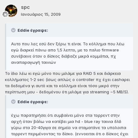
spc
Ιανουάριος 15, 2009
Eddie έγραψε:
Aυτο που λες εσύ δεν ξέρω τι είναι. Το κόλλημα που λέω
εγώ διαρκεί πάνω απο 1,5 λεπτο, με το παλιο firmware
συνέβαινε όταν ο δίσκος διάβαζε μικρά κομμάτια, πχ
αναπαραγωγή ταινιών
Το ίδιο λέω κι εγώ μόνο που μιλάμε για RAID 5 και διάρκεια
κολλήματος 1-2 sec (ίσως απλώς ο controller πχ έχει cashαρει
τα δεδομένα γι αυτό και το κόλλημα είναι τόσο μικρό στην
περίπτωση μου - δεδομένου ότι μιλάμε για streaming ~5 MB/S).
Eddie έγραψε:
έχω παρατηρήσει ότι συμβαίνει μόνο στα τορρεντ στην
αρχή όταν βάλω να κατέβει μια hd - blue ray ταινια δλδ
γύρω στα 20-40γιγα σε σημείο να σταματάνε τα υπολοιπα
τορρεντ περιμένοντας το δίσκο. (εννοειται ότι ο δίσκος έχει