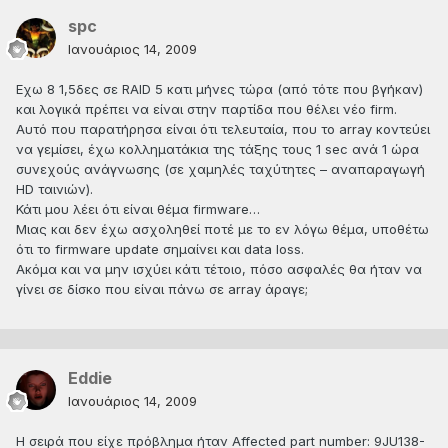
spc
Ιανουάριος 14, 2009
Εχω 8 1,5δες σε RAID 5 κατι μήνες τώρα (από τότε που βγήκαν)
και λογικά πρέπει να είναι στην παρτίδα που θέλει νέο firm.
Αυτό που παρατήρησα είναι ότι τελευταία, που το array κοντεύει
να γεμίσει, έχω κολληματάκια της τάξης τους 1 sec ανά 1 ώρα
συνεχούς ανάγνωσης (σε χαμηλές ταχύτητες – αναπαραγωγή
HD ταινιών).
Κάτι μου λέει ότι είναι θέμα firmware…
Μιας και δεν έχω ασχοληθεί ποτέ με το εν λόγω θέμα, υποθέτω
ότι το firmware update σημαίνει και data loss.
Ακόμα και να μην ισχύει κάτι τέτοιο, πόσο ασφαλές θα ήταν να
γίνει σε δίσκο που είναι πάνω σε array άραγε;
Eddie
Ιανουάριος 14, 2009
H σειρά που είχε πρόβλημα ήταν Affected part number: 9JU138-