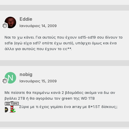
Eddie
Ιανουάριος 14, 2009
Ναι το χω κάνει. Για αυτούς που έχουν sd15-sd19 σου δίνουν το
sd1a (εγώ είχα sd17 οπότε έχω αυτό), υπάρχει όμως και ένα
άλλο για αυτούς που έχουν το cc**.
nobig
Ιανουάριος 15, 2009
Με πείσατε θα περιμένω κανά 2 βδομάδες ακόμα να δω αν
βγάλει 2ΤΒ ή θα αγοράσω τον green της WD 1TB
Σύριε με τι έχεις γεμίσει ένα array με 8*1.5Τ δίσκους;;