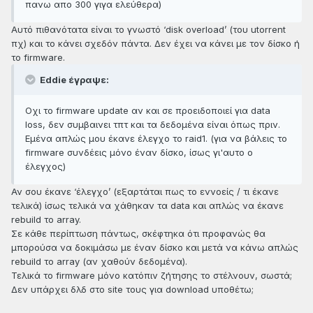
πανω απο 300 γιγα ελεύθερα)
Αυτό πιθανότατα είναι το γνωστό ‘disk overload’ (του utorrent
πχ) και το κάνει σχεδόν πάντα. Δεν έχει να κάνει με τον δίσκο ή
το firmware.
Eddie έγραψε:
Οχι το firmware update αν και σε προειδοποιεί για data
loss, δεν συμβαινει τπτ και τα δεδομένα είναι όπως πριν.
Εμένα απλώς μου έκανε έλεγχο το raid1. (για να βάλεις το
firmware συνδέεις μόνο έναν δίσκο, ίσως γι'αυτο ο
έλεγχος)
Αν σου έκανε ‘έλεγχο’ (εξαρτάται πως το εννοείς / τι έκανε
τελικά) ίσως τελικά να χάθηκαν τα data και απλώς να έκανε
rebuild το array.
Σε κάθε περίπτωση πάντως, σκέφτηκα ότι προφανώς θα
μπορούσα να δοκιμάσω με έναν δίσκο και μετά να κάνω απλώς
rebuild το array (αν χαθούν δεδομένα).
Τελικά το firmware μόνο κατόπιν ζήτησης το στέλνουν, σωστά;
Δεν υπάρχει δλδ στο site τους για download υποθέτω;