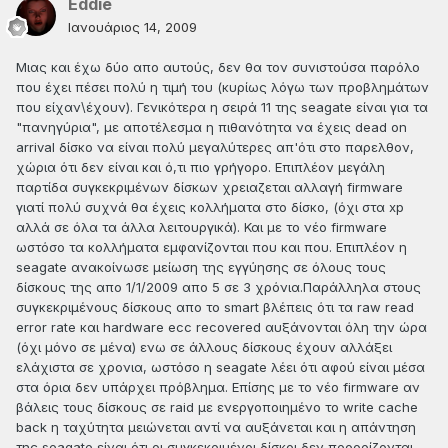
Eddie
Ιανουάριος 14, 2009
Μιας και έχω δύο απο αυτούς, δεν θα τον συνιστούσα παρόλο
που έχει πέσει πολύ η τιμή του (κυρίως λόγω των προβλημάτων
που είχαν\έχουν). Γενικότερα η σειρά 11 της seagate είναι για τα
"πανηγύρια", με αποτέλεσμα η πιθανότητα να έχεις dead on
arrival δίσκο να είναι πολύ μεγαλύτερες απ'ότι στο παρελθον,
χώρια ότι δεν είναι και ό,τι πιο γρήγορο. Επιπλέον μεγάλη
παρτίδα συγκεκριμένων δίσκων χρειαζεται αλλαγή firmware
γιατί πολύ συχνά θα έχεις κολλήματα στο δίσκο, (όχι στα xp
αλλά σε όλα τα άλλα λειτουργικά). Και με το νέο firmware
ωστόσο τα κολλήματα εμφανίζονται που και που. Επιπλέον η
seagate ανακοίνωσε μείωση της εγγύησης σε όλους τους
δίσκους της απο 1/1/2009 απο 5 σε 3 χρόνια.Παράλληλα στους
συγκεκριμένους δίσκους απο το smart βλέπεις ότι τα raw read
error rate και hardware ecc recovered αυξάνονται όλη την ώρα
(όχι μόνο σε μένα) ενω σε άλλους δίσκους έχουν αλλάξει
ελάχιστα σε χρονια, ωστόσο η seagate λέει ότι αφού είναι μέσα
στα όρια δεν υπάρχει πρόβλημα. Επίσης με το νέο firmware αν
βάλεις τους δίσκους σε raid με ενεργοποιημένο το write cache
back η ταχύτητα μειώνεται αντί να αυξάνεται και η απάντηση
της seagate είναι ότι οι συγκεκριμένοι δίσκοι δεν προορίζονται