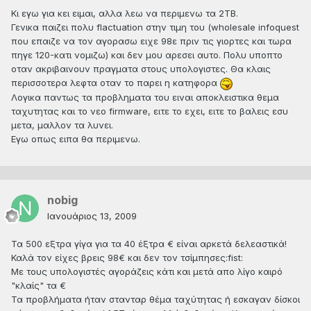
Κι εγω για κει ειμαι, αλλα λεω να περιμενω τα 2ΤΒ.
Γενικα παιζει πολυ flactuation στην τιμη του (wholesale infoquest
που επαιζε να τον αγορασω ειχε 98ε πριν τις γιορτες και τωρα
πηγε 120-κατι νομιζω) και δεν μου αρεσει αυτο. Πολυ υποπτο
οταν ακριβαινουν πραγματα στους υπολογιστες. Θα κλαις
περισσοτερα λεφτα οταν το παρει η κατηφορα
Λογικα παντως τα προβληματα του ειναι αποκλειστικα θεμα
ταχυτητας και το νεο firmware, ειτε το εχει, ειτε το βαλεις εσυ
μετα, μαλλον τα λυνει.
Εγω οπως ειπα θα περιμενω.
nobig
Ιανουάριος 13, 2009
Τα 500 εξτρα γίγα για τα 40 έξτρα € είναι αρκετά δελεαστικά!
Καλά τον είχες βρεις 98€ και δεν τον τσίμπησες:fist:
Με τους υπολογιστές αγοράζεις κάτι και μετά απο λίγο καιρό
"κλαίς" τα €
Τα προβλήματα ήταν στανταρ θέμα ταχύτητας ή εσκαγαν δίσκοι