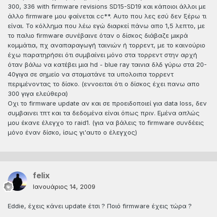
300, 336 with firmware revisions SD15-SD19 και κάποιοι άλλοι με
άλλο firmware μου φαίνεται cc**. Aυτο που λες εσύ δεν ξέρω τι
είναι. Το κόλλημα που λέω εγώ διαρκεί πάνω απο 1,5 λεπτο, με
το παλιο firmware συνέβαινε όταν ο δίσκος διάβαζε μικρά
κομμάτια, πχ αναπαραγωγή ταινιών ή τορρεντ, με το καινούριο
έχω παρατηρήσει ότι συμβαίνει μόνο στα τορρεντ στην αρχή
όταν βάλω να κατέβει μια hd - blue ray ταινια δλδ γύρω στα 20-
40γιγα σε σημείο να σταματάνε τα υπολοιπα τορρεντ
περιμένοντας το δίσκο. (εννοειται ότι ο δίσκος έχει πανω απο
300 γιγα ελεύθερα)
Οχι το firmware update αν και σε προειδοποιεί για data loss, δεν
συμβαινει τπτ και τα δεδομένα είναι όπως πριν. Εμένα απλώς
μου έκανε έλεγχο το raid1. (για να βάλεις το firmware συνδέεις
μόνο έναν δίσκο, ίσως γι'αυτο ο έλεγχος)
felix
Ιανουάριος 14, 2009
Eddie, έχεις κάνει update έτσι ? Ποιό firmware έχεις τώρα ?