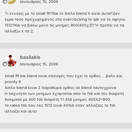
Ιανουάριος 15, 2009
Τι εννοεις με το small fft?Και το διπλο blend.τι ειναι αυτα?Δεν
ειμαι τοσο προχωρημενος στο overclocking.το qdr να το αφησω
1512?Και να βαλω μονο τις μνημες 800(400χ2)?'Η πρεπει να τα
αλλαξω κ τα 2;
basilakis
Ιανουάριος 15, 2009
small fft kai blend ειναι επιλογες που εχει το ορθος ... βαλε και
priority 8
διπλο blend ειναι 2 παραθυρα ορθος σε blend ταυτοχρονα
Η ταχυτητα των μνημων εχαρταται απο το fsb και τον διαιρετη
δοκιμασε με 400 fsb διαιρετη 1:1 δλδ μνημες 400Χ2=800
το rated fsb που λες 1512 ειναι 4Χfsb οταν αλλαζεις το fsb
αλλαζει και αυτο