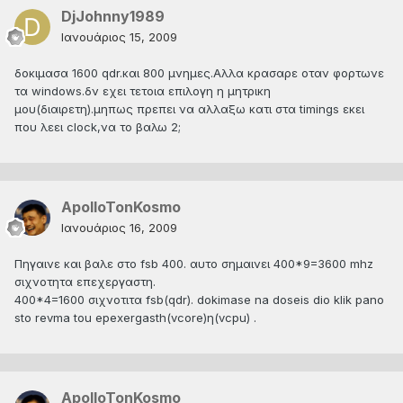
DjJohnny1989
Ιανουάριος 15, 2009
δοκιμασα 1600 qdr.και 800 μνημες.Αλλα κρασαρε οταν φορτωνε
τα windows.δν εχει τετοια επιλογη η μητρικη
μου(διαιρετη).μηπως πρεπει να αλλαξω κατι στα timings εκει
που λεει clock,να το βαλω 2;
ApolloTonKosmo
Ιανουάριος 16, 2009
Πηγαινε και βαλε στο fsb 400. αυτο σημαινει 400*9=3600 mhz
σιχνοτητα επεχεργαστη.
400*4=1600 σιχνοτιτα fsb(qdr). dokimase na doseis dio klik pano
sto revma tou epexergasth(vcore)η(vcpu) .
ApolloTonKosmo