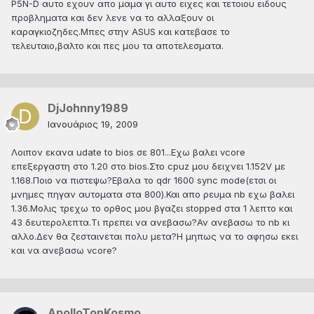
P5N-D αυτο εχουν απο μαμα γι αυτο ειχες και τετοιου ειδους
προβληματα και δεν λενε να το αλλαξουν οι
καραγκιοζηδες.Μπες στην ASUS και κατεβασε το
τελευταιο,βαλτο και πες μου τα αποτελεσματα.
DjJohnny1989
Ιανουάριος 19, 2009
Λοιπον εκανα udate to bios σε 801...Εχω βαλει vcore
επεξεργαστη στο 1.20 στο bios.Στο cpuz μου δειχνει 1.152V με
1.168.Ποιο να πιστεψω?Εβαλα το qdr 1600 sync mode(ετσι οι
μνημες πηγαν αυτοματα στα 800).Και απο ρευμα nb εχω βαλει
1.36.Μολις τρεχω το ορθος μου βγαζει stopped στα 1 λεπτο και
43 δευτερολεπτα.Τι πρεπει να ανεβασω?Αν ανεβασω το nb κι
αλλο.Δεν θα ζεσταινεται πολυ μετα?Η μηπως να το αφησω εκει
και να ανεβασω vcore?
ApolloTonKosmo