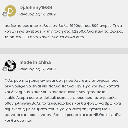
DjJohnny1989
Ιανουάριος 17, 2009
παιδια το συστημα κολαει αν βαλω 1600qdr και 800 μνιμες.Τι να
κανω?εχω ανεβασει κ την ταση στα 1.2250.αλλα παλι τα ιδια.και
το nb sta 1.30.τι να κανω?ολα τα αλλα auto
made in china
Ιανουάριος 17, 2009
Φιλε μου η μητρικη αν ειναι αυτη που λες στην υπογραφη σου
δεν νομιζω να ειναι για πολλα πολλα.Την ειχα και εγω καποτε
και δεν ημουν καθολου ικανοποιημενος.Δεν ηταν ποτε
stable.Ακομα και στα default καποιες φορες μου πεταγε μπλε
οθονη.Anyway.Βαλε το τελευταιο bios και θα ψαξω να βρω κατι
σημειωσεις με ρευματα που ειχα για αυτη τη μητρικη.Μου
φαινεται οτι πρεπει να ανεβασεις ρευμα και στο ΝΒ.Θα το ψαξω
και θα σου πω.