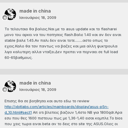
made in china
Ιανουάριος 18, 2009
Το τελευταιο θα βαλεις.Ναι με το asus update και το flasharei
μονο του αρκει να του πατησεις flash.Βαλε 1.40 και αν δεν ειναι
stable βαλε 1.45.Αν παλι δεν ειναι τοτε.........αστο οπως το
εχεις.Καλο θα ταν παντως να βαζες και μια αλλη ψυκτρουλα
λιγο καλυτερη αλλα νταξει.Δεν πρεπει να περναει σε full load
60-65βαθμους.
made in china
Ιανουάριος 18, 2009
Eπισης θα σε βοηθησει και αυτο εδω το review
http://xbitlabs.com/articles/mainboards/display/asus-p5n-
d_10.html#sect1
Απ οτι βλεπεις βαζουν 1,4στο ΝΒ για 1800qdr.Aρα
εσυ που θες 1600 πιστευω πως με 1,36-1,40 εισαι κομπλε.Το bios
που χεις τωρα ειναι beta αν το δεις στο site της ASUS.Ολες οι