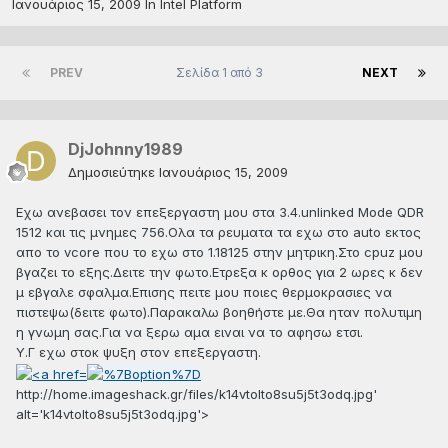
Ιανουάριος 15, 2009
In
Intel Platform
PREV
Σελίδα 1 από 3
NEXT
DjJohnny1989
Δημοσιεύτηκε
Ιανουάριος 15, 2009
Εχω ανεβασει τον επεξεργαστη μου στα 3.4.unlinked Μode QDR
1512 και τις μνημες 756.Ολα τα ρευματα τα εχω στο auto εκτος
απο το vcore που το εχω στο 1.18125 στην μητρικη.Στο cpuz μου
βγαζει το εξης.Δειτε την φωτο.Ετρεξα κ ορθος για 2 ωρες κ δεν
μ εβγαλε σφαλμα.Επισης πειτε μου ποιες θερμοκρασιες να
πιστεψω(δειτε φωτο).Παρακαλω βοηθήστε με.Θα ηταν πολυτιμη
η γνωμη σας.Για να ξερω αμα ειναι να το αφησω ετσι.
Υ.Γ εχω στοκ ψυξη στον επεξεργαστη.
http://home.imageshack.gr/files/k14vtolto8su5j5t3odq.jpg'
alt='k14vtolto8su5j5t3odq.jpg'>