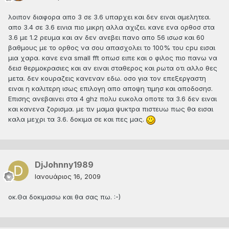
λοιπον διαφορα απο 3 σε 3.6 υπαρχει και δεν ειναι αμελητεα.
απο 3.4 σε 3.6 εινια πιο μικρη αλλα αχιζει. κανε ενα ορθοσ στα
3.6 με 1.2 ρευμα και αν δεν ανεβει πανο απο 56 ισωσ και 60
βαθμους με το ορθος να σου απασχολει το 100% του cpu εισαι
μια χαρα. κανε ενα small fft οπωσ ειπε και ο φιλος πιο πανω να
δεισ θερμοκρασιες και αν ειναι σταθερος και ρωτα οτι αλλο θες
μετα. δεν κουραζεις κανεναν εδω. οσο για τον επεξεργαστη
ειναι η καλιτερη ισως επιλογη απο αποψη τιμησ και αποδοσησ.
Επισης ανεβαινει στα 4 ghz πολυ ευκολα οποτε τα 3.6 δεν ειναι
και κανενα ζορισμα. με τιν μαμα ψυκτρα πιστευω πως θα εισαι
καλα μεχρι τα 3.6. δοκιμα σε και πες μας.
DjJohnny1989
Ιανουάριος 16, 2009
οκ.Θα δοκιμασω και θα σας πω. :-)