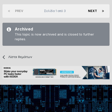
PREV
Σελίδα 1 από 3
NEXT
Archived
This topic is now archived and is closed to further
replies.
Λίστα θεμάτων