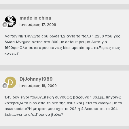
made in china
Ιανουάριος 17, 2009
Λοιπον.ΝΒ 1.45v.Στο cpu δωσε 1,2 αντε το πολυ 1,2250 που χες
δωσει.Μνημες αστες στα 800 με default ρευμα.Αυτα για
1600qdr.Ολα αυτα αφου κανεις bios update πρωτα.Ξερεις πως
κανεις?
DjJohnny1989
Ιανουάριος 18, 2009
1.45 δεν ειναι πολυ?Επειδη συνηθως βαζουνε 1.36.Εμμ,πηγαινω
κατεβαζω το bios απο το site της asus και μετα το ανοιγω με το
asus update?Η μητρικη μου εχει το 203 ή 4.Ακουσα οτι το 304
βελτιωνει το o/c..Ποιο να βαλω?