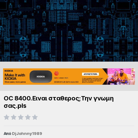
OC 8400.Ειναι σταθερος;Την γνωμη
σας.pls
Από
DjJohnny1989