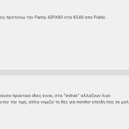
ίς προτείνω την Panny 42PX80 στα €549 απο Public.
υσα πρακτικα ιδιες ειναι, στα "extras" αλλαζουν λιγο
ην την τιμη, απλα νομιζα τη θες για monitor επειδη πας σε μολις