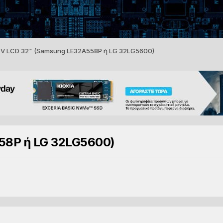
V LCD 32" (Samsung LE32A558P ή LG 32LG5600)
58P ή LG 32LG5600)