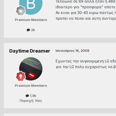
τελειωνε σε 89 αλλα ηταν ή 489 
ιδιαιτερο για "προσφορα" οποτε α
Αν ειναι για 30-40 ευρω παντως 
πρεπει να πεσει και αυτη συντομα.
Premium Members
2k
Daytime Dreamer
Ιανουάριος 16, 2009
Εχωντας την συγκεκριμενη LG εδω
για την LG πολυ ευχαριστως να 
Premium Members
1,9k
Περιοχή: Χίος