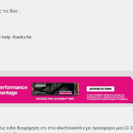
τις δύο :
elp. thanks:fie:
ς ειδα διαφημηση οτι στο electroworld εχει προσφορα μια LG 32