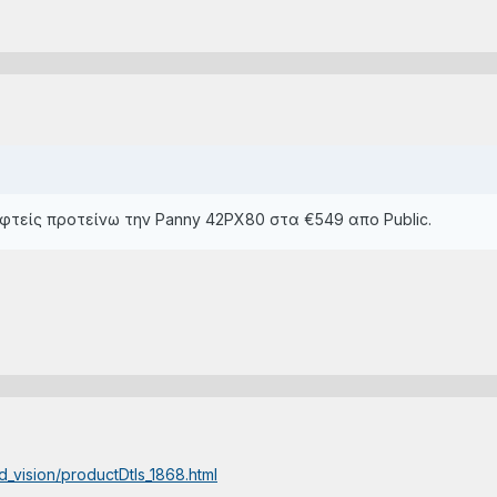
φτείς προτείνω την Panny 42PX80 στα €549 απο Public.
.
d_vision/productDtls_1868.html