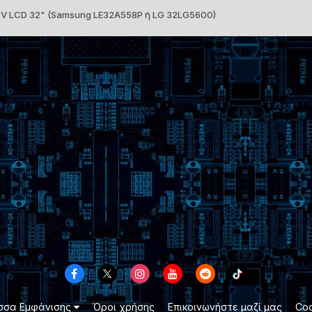
V LCD 32" (Samsung LE32A558P ή LG 32LG5600)
σσα Εμφάνισης
Όροι χρήσης
Επικοινωνήστε μαζί μας
Coo