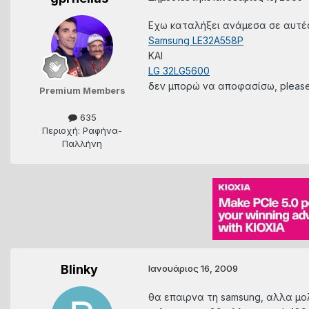
Εχω καταλήξει ανάμεσα σε αυτές 
Samsung LE32A558P
KAI
LG 32LG5600
δεν μπορώ να αποφασίσω, please h
Premium Members
635
Περιοχή: Ραφήνα-
Παλλήνη
Blinky
Ιανουάριος 16, 2009
θα επαιρνα τη samsung, αλλα μολι