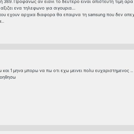
ή 389. Προφανως αν ειανι το δευτερο ειναι απιστευτη τιμη αρα
ξιζει ενα τηλεφωνο για σιγουρια....
που εχουν αρχικα διαφορα θα επαιρνα τη samsung που δεν απεχει
..
 και 1 μηνα μπορω να πω οτι εχω μεινει πολυ ευχαριστημενος ..
βοηθησω