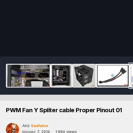
PWM Fan Y Spliter cable Proper Pinout 01
Από
Seafalco
Ιούνιος 7, 2014
1.994 views