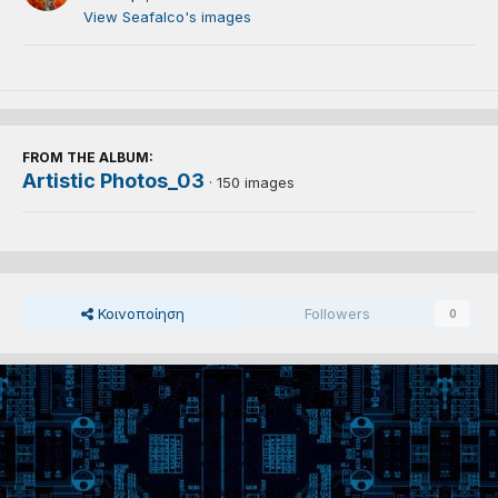
View Seafalco's images
FROM THE ALBUM:
Artistic Photos_03
· 150 images
Κοινοποίηση
Followers
0