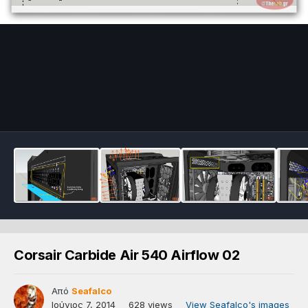
Corsair Carbide Air 540 Airflow 02
Από
Seafalco
Ιούνιος 7, 2014
628 views
View Seafalco's images