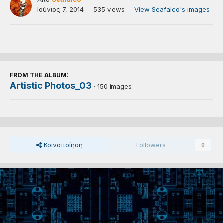
Ιούνιος 7, 2014
535 views
View Seafalco's images
FROM THE ALBUM:
Artistic Photos_03
· 150 images
Κοινοποίηση
Followers
0