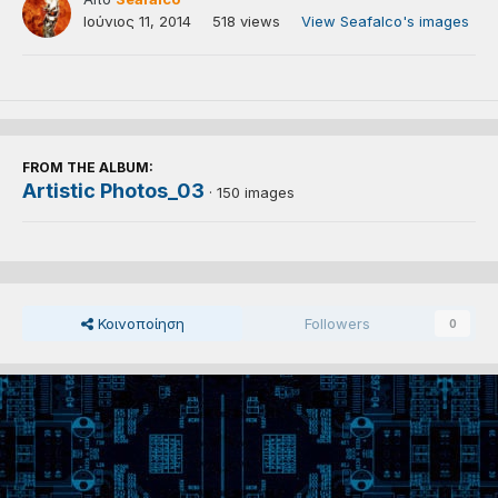
Ιούνιος 11, 2014
518 views
View Seafalco's images
FROM THE ALBUM:
Artistic Photos_03
· 150 images
Κοινοποίηση
Followers
0