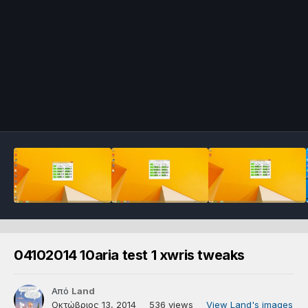
04102014 10aria test 1 xwris tweaks
Από
Land
Οκτώβριος 13, 2014
536 views
View Land's images