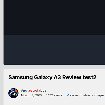
Samsung Galaxy A3 Review test2
Από
astrolabos
Μάϊος 3, 2015
1.172 views
View astrolabos's images