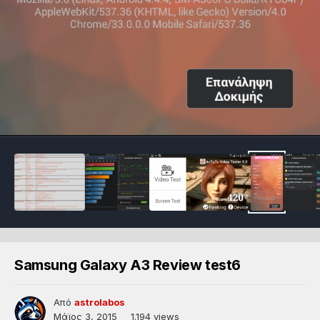
Samsung Galaxy A3 Review test6
Από
astrolabos
Μάϊος 3, 2015
1.194 views