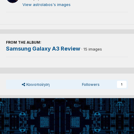
View astrolabos's images
FROM THE ALBUM:
Samsung Galaxy A3 Review
· 15 images
Κοινοποίηση
Followers
1