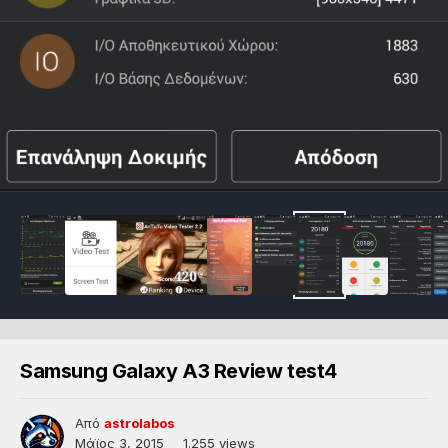
Samsung Galaxy A3 Review test4
Από
astrolabos
Μάϊος 3, 2015
1.255 views