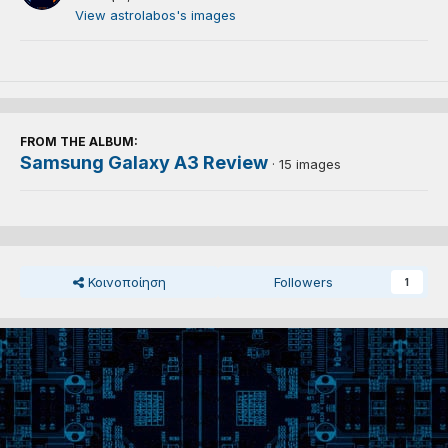
View astrolabos's images
FROM THE ALBUM:
Samsung Galaxy A3 Review
· 15 images
Κοινοποίηση
Followers
1