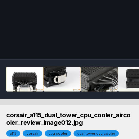
corsair_a115_dual_tower_cpu_cooler_airco
oler_review_image012.jpg
a115
corsair
cpu cooler
dual tower cpu cooler