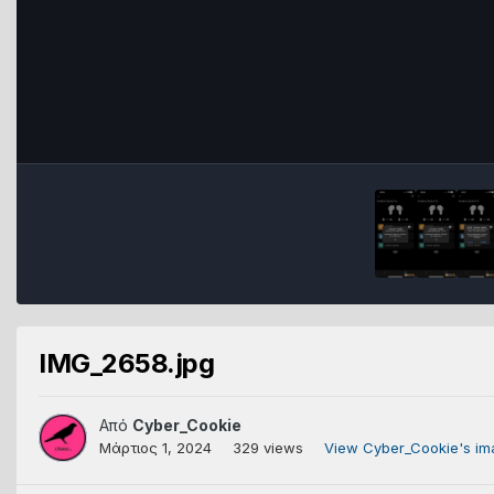
IMG_2658.jpg
Από
Cyber_Cookie
Μάρτιος 1, 2024
329 views
View Cyber_Cookie's im