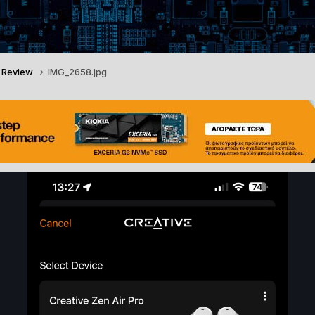
o Review
IMG_2658.jpg