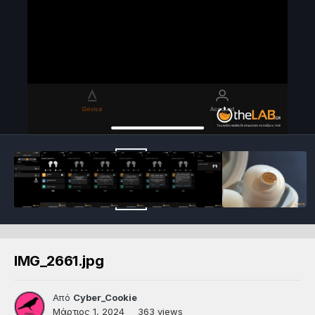
IMG_2661.jpg
Από
Cyber_Cookie
Μάρτιος 1, 2024
363 views