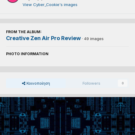
View Cyber_Cookie's images
FROM THE ALBUM:
Creative Zen Air Pro Review
· 49 images
PHOTO INFORMATION
Κοινοποίηση
Followers
0