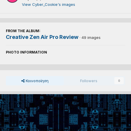
View Cyber_Cookie's images
FROM THE ALBUM:
Creative Zen Air Pro Review
· 49 images
PHOTO INFORMATION
Κοινοποίηση
Followers
0