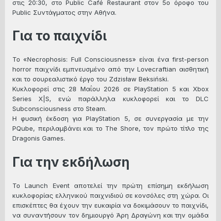
στις 20:30, στο Public Café Restaurant στον 5ο όροφο του
Public Συντάγματος στην Αθήνα.
Για το παιχνίδι
Το «Necrophosis: Full Consciousness» είναι ένα first-person
horror παιχνίδι εμπνευσμένο από την Lovecraftian αισθητική
και το σουρεαλιστικό έργο του Zdzisław Beksiński.
Κυκλοφορεί στις 28 Μαΐου 2026 σε PlayStation 5 και Xbox
Series X|S, ενώ παράλληλα κυκλοφορεί και το DLC
Subconsciousness στο Steam.
Η φυσική έκδοση για PlayStation 5, σε συνεργασία με την
PQube, περιλαμβάνει και το The Shore, τον πρώτο τίτλο της
Dragonis Games.
Για την εκδήλωση
Το Launch Event αποτελεί την πρώτη επίσημη εκδήλωση
κυκλοφορίας ελληνικού παιχνιδιού σε κονσόλες στη χώρα. Οι
επισκέπτες θα έχουν την ευκαιρία να δοκιμάσουν το παιχνίδι,
να συναντήσουν τον δημιουργό Άρη Δραγώνη και την ομάδα