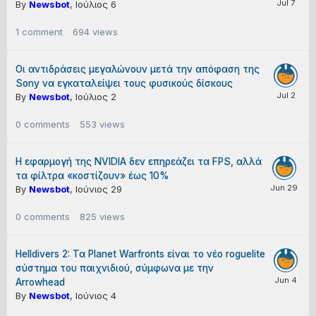
By
Newsbot
,
Ιούλιος 6
1
comment
694
views
Οι αντιδράσεις μεγαλώνουν μετά την απόφαση της
Sony να εγκαταλείψει τους φυσικούς δίσκους
By
Newsbot
,
Ιούλιος 2
0
comments
553
views
Η εφαρμογή της NVIDIA δεν επηρεάζει τα FPS, αλλά
τα φίλτρα «κοστίζουν» έως 10%
By
Newsbot
,
Ιούνιος 29
0
comments
825
views
Helldivers 2: Τα Planet Warfronts είναι το νέο roguelite
σύστημα του παιχνιδιού, σύμφωνα με την
Arrowhead
By
Newsbot
,
Ιούνιος 4