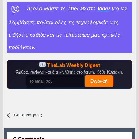
Ακολουθήστε το
TheLab
στο
Viber
για να
λαμβάνετε πρώτοι όλες τις τεχνολογικές μας
ειδήσεις καθώς και τις τελευταίες μας κριτικές
προϊόντων.
TheLab Weekly Digest
Άρθρα, reviews και ό,τι κινήθηκε στο forum. Κάθε Κυριακή.
Εγγραφή
Go to ειδήσεις