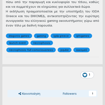
πίσω από την παραγωγή και κυκλοφορία του τίτλου, καθώς
και να συμμετέχουν σε κληρώσεις για συλλεκτικά δώρα.
Η εκδήλωση πραγματοποιείται με την υποστήριξη του IGDA
Greece και του ΕΚΚΟΜΕΔ, αντικατοπτρίζοντας την ευρύτερη
συνεργασία του ελληνικού gaming οικοσυστήματος γύρω από
έναν τίτλο με διεθνή παρουσία.
dragonis games
gaming
igda greece
iphigames
launch event
necrophosis
necrophosis: full consciousness
pqube
εκκομεδ
1
Κοινοποίηση
Followers
1