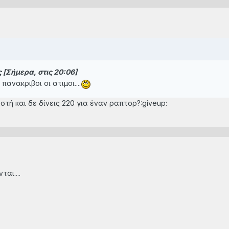
[Σήμερα, στις 20:06]
ανακριβοι οι ατιμοι....
αστή και δε δίνεις 220 για έναν ραπτορ?:giveup:
αι....