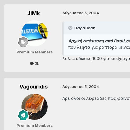
JiMk
Αύγουστος 5, 2004
Παράθεση
Αρχική απάντηση από Βασιλης 
που λεφτα για ραπτορα...ειναι π
Premium Members
λολ. ... έδωσες 1000 για επεξεργ
3k
Vagouridis
Αύγουστος 5, 2004
Αρε ολοι οι λεφταδες πως φαινοντ
Premium Members