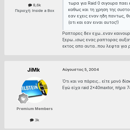
τωρα για Raid 0 σιγουρα παει
8,6k
καθως και τη χρηση της συστοιχι
Περιοχή: Inside a Box
εαν εχεις εναν ηδη παντως, θα
(οτι και εαν ειναι αυτος!)
Ραπτορες δεν εχω...εναν καινουρι
ξερω...ισως ενας ραπτορας αυξαν
εκτος απο αυτα...που λεφτα για ρα
JiMk
Αύγουστος 5, 2004
Ότι και να πάρεις... είτε μονό δίσ
Εγώ είχα raid 2x40maxtor, πήρα 7
Premium Members
3k