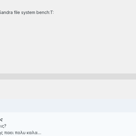
andra file system bench:T:
ης
ις?
 παει πολυ καλα....