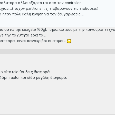
 καλυτερα αλλα εξαρταται απο τον controller
ας....( τυχον partitions π.χ. επιβαρυνουν τις επιδοσεις)
 ηταν πολυ καλη κινηση να τον ζευγαρωσεις....
ο σατα της seagate 160gb πηρα..αυτους με την καινουρια τεχνολ
ε την ταχυτητα ερκετα...
πτορα...ειναι πανακριβοι οι ατιμοι....
κο είτε raid θα δεις διαφορά.
4άρη raptor και είδα μεγάλη διαφορά.