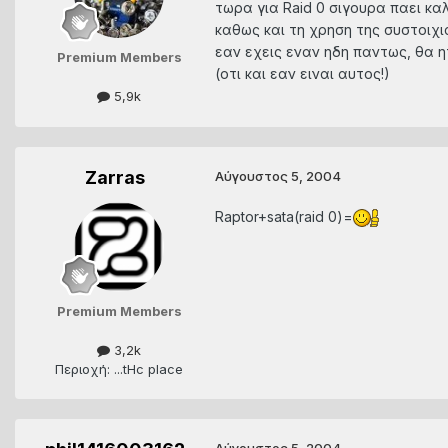
τωρα για Raid 0 σιγουρα παει κα
καθως και τη χρηση της συστοιχιας
εαν εχεις εναν ηδη παντως, θα η
Premium Members
(οτι και εαν ειναι αυτος!)
5,9k
Zarras
Αύγουστος 5, 2004
Raptor+sata(raid 0)=
Premium Members
3,2k
Περιοχή: ...tHc place
Αύγουστος 5, 2004