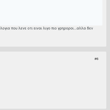
ογια που λενε οτι ειναι λιγο πιο γρηροροι....αλλα δεν
#6