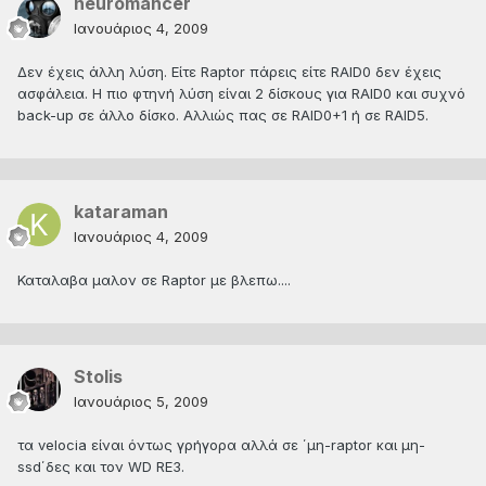
neuromancer
Ιανουάριος 4, 2009
Δεν έχεις άλλη λύση. Είτε Raptor πάρεις είτε RAID0 δεν έχεις
ασφάλεια. Η πιο φτηνή λύση είναι 2 δίσκους για RAID0 και συχνό
back-up σε άλλο δίσκο. Αλλιώς πας σε RAID0+1 ή σε RAID5.
kataraman
Ιανουάριος 4, 2009
Καταλαβα μαλον σε Raptor με βλεπω....
Stolis
Ιανουάριος 5, 2009
τα velocia είναι όντως γρήγορα αλλά σε ΄μη-raptor και μη-
ssd΄δες και τον WD RΕ3.