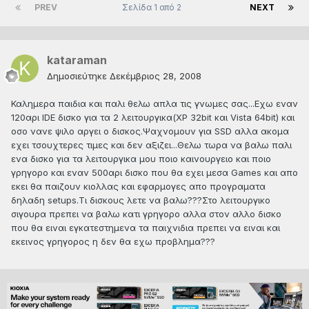
PREV
Σελίδα 1 από 2
NEXT
kataraman
Δημοσιεύτηκε
Δεκέμβριος 28, 2008
Καλημερα παιδια και παλι θελω απλα τις γνωμες σας...Εχω εναν
120αρι IDE δισκο για τα 2 λειτουργικα(XP 32bit και Vista 64bit) και
οσο νανε ψιλο αργει ο δισκος.Ψαχνομουν για SSD αλλα ακομα
εχει τσουχτερες τιμες και δεν αξιζει...Θελω τωρα να βαλω παλι
ενα δισκο για τα λειτουργικα μου ποιο καινουργειο και ποιο
γρηγορο και εναν 500αρι δισκο που θα εχει μεσα Games και απο
εκει θα παιζουν κιολλας και εφαρμογες απο προγραματα
δηλαδη setups.Τι δισκους λετε να βαλω???Στο λειτουργικο
σιγουρα πρεπει να βαλω κατι γρηγορο αλλα στον αλλο δισκο
που θα ειναι εγκατεστημενα τα παιχνιδια πρεπει να ειναι και
εκεινος γρηγορος η δεν θα εχω προβλημα???