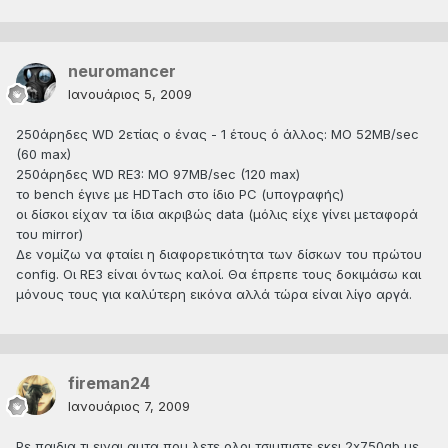
neuromancer
Ιανουάριος 5, 2009
250άρηδες WD 2ετίας ο ένας - 1 έτους ό άλλος: MO 52MB/sec
(60 max)
250άρηδες WD RE3: MO 97MB/sec (120 max)
το bench έγινε με HDTach στο ίδιο PC (υπογραφής)
οι δίσκοι είχαν τα ίδια ακριβώς data (μόλις είχε γίνει μεταφορά
του mirror)
Δε νομίζω να φταίει η διαφορετικότητα των δίσκων του πρώτου
config. Οι RE3 είναι όντως καλοί. Θα έπρεπε τους δοκιμάσω και
μόνους τους για καλύτερη εικόνα αλλά τώρα είναι λίγο αργά.
fireman24
Ιανουάριος 7, 2009
Ρε παιδια τι ειναι αυτα που λετε ολοι τσιμπιστε εκει 2x750gb με