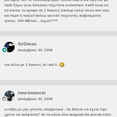
raid0 ξερω ειναι διπλασια ταχυτητα ουσιαστικα. (raid1 ειναι οτι
οτι κανεις τα γραφει σε 2 δισκους backup καλο) αλλα απο εκει
και περα τι παιζει?ακουω για κατι ταχητυτες διαβασματος
τρελες. 340 MB/sec... ισχυει????
SirDiman
Δεκέμβριος 30, 2008
ναι αλλα με 3 δισκους σε raid 0...
neuromancer
Δεκέμβριος 30, 2008
εντάξει ρε μην γίνεστε υπερβολικοί - δε θέλετε να έχετε λίγο
χρόνο να σκέφτεστε? Αν τα κάνει όλα ακαριαία θα γίνεται εσείς