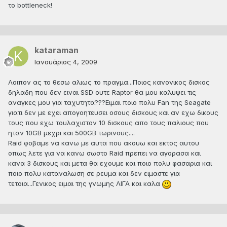
το bottleneck!
kataraman
Ιανουάριος 4, 2009
Λοιπον ας το θεσω αλιως το πραγμα...Ποιος κανονικος δισκος
δηλαδη που δεν ειναι SSD ουτε Raptor θα μου καλυψει τις
αναγκες μου για ταχυτητα???Ειμαι ποιο πολυ Fan της Seagate
γιατι δεν με εχει απογοητευσει οσους δισκους και αν εχω δικους
τους που εχω τουλαχιστον 10 δισκους απο τους παλιους που
ηταν 10GB μεχρι και 500GB τωρινους....
Raid φοβαμε να κανω με αυτα που ακουω και εκτος αυτου
οπως λετε για να κανω σωστο Raid πρεπει να αγορασα και
κανα 3 δισκους και μετα θα εχουμε και ποιο πολυ φασαρια και
ποιο πολυ καταναλωση σε ρευμα και δεν ειμαστε για
τετοια...Γενικος ειμαι της γνωμης ΛΙΓΑ και καλα