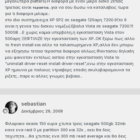
μεγαλυτερα platters).H διαφορα με εναν μικρο δισκο 2ετιας
τριετιας ειναι
...για να σου δωσω να καταλαβεις τωρα
τεραστια
για τι διαφορα μιλαμε.:
στο ιδιο συστημα:ειχα XP SP2 σε seagate 120αρη 7200.9(το 9
ειναι η γενεα του δισκου νομιζω).Εβαλα Vista σε seagate 7200.11
500GB ...Ε χωρις καμια υπερβολη,η εγκατασταση Vista στον
500αρη ΞΕΦΤΙΛΙΖΕ την εγκατασταση των ΧΡ..ΟΚ ξερω πως αλλο
το fresh install και αλλο τα ταλαιπωρημενα ΧΡ,αλλα δεν μπορω
να εξηγησω τετοια τεραστια διαφορα αλλιως.Φαντασου δηλαδη
μου φαινοταν εντελως αστειο στην εγκατασταση Vista το
"uninstall driver-reset-install driver-reset",ενω στην εγκατασταση
ΧΡ ημουνα με παλιους ντραιβερς επειδη σκυλοβαριομουνα τα
ριζετς...παρε κι αλλες γνωμες βεβαια...
sebastian
Δεκέμβριος 29, 2008
Φιλαρακο σκασε 150 ευρα χτυπα τρεις seagate 500gb 32mb
κανε ενα raid 0 με partition 300 και 32κ , εκει θα δεις
ταχυτητα.....θα χτυπας ενα 300 mb read average και θα δεις