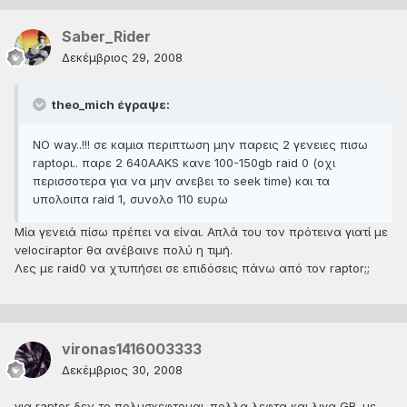
Saber_Rider
Δεκέμβριος 29, 2008
theo_mich έγραψε:
NO way..!!! σε καμια περιπτωση μην παρεις 2 γενειες πισω
raptoρι.. παρε 2 640ΑΑΚS κανε 100-150gb raid 0 (οχι
περισσοτερα για να μην ανεβει το seek time) και τα
υπολοιπα raid 1, συνολο 110 ευρω
Μία γενειά πίσω πρέπει να είναι. Απλά του τον πρότεινα γιατί με
velociraptor θα ανέβαινε πολύ η τιμή.
Λες με raid0 να χτυπήσει σε επιδόσεις πάνω από τον raptor;;
vironas1416003333
Δεκέμβριος 30, 2008
για raptor δεν το πολυσκεφτομαι. πολλα λεφτα και λιγα GB. με