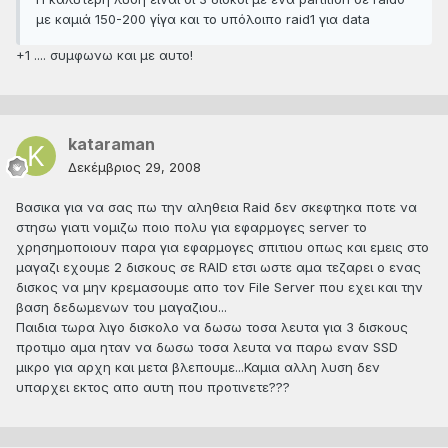
με καμιά 150-200 γίγα και το υπόλοιπο raid1 για data
+1 .... συμφωνω και με αυτο!
kataraman
Δεκέμβριος 29, 2008
Βασικα για να σας πω την αληθεια Raid δεν σκεφτηκα ποτε να
στησω γιατι νομιζω ποιο πολυ για εφαρμογες server το
χρησημοποιουν παρα για εφαρμογες σπιτιου οπως και εμεις στο
μαγαζι εχουμε 2 δισκους σε RAID ετσι ωστε αμα τεζαρει ο ενας
δισκος να μην κρεμασουμε απο τον File Server που εχει και την
βαση δεδωμενων του μαγαζιου...
Παιδια τωρα λιγο δισκολο να δωσω τοσα λευτα για 3 δισκους
προτιμο αμα ηταν να δωσω τοσα λευτα να παρω εναν SSD
μικρο για αρχη και μετα βλεπουμε...Καμια αλλη λυση δεν
υπαρχει εκτος απο αυτη που προτινετε???