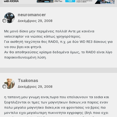
neuromancer
Δεκέμβριος 29, 2008
Με μονό δίσκο μην περιμένεις πολλά! Αντε με κανένα
velociraptor να νιώσεις κάπως γρηγορότερος.
Για αισθητή ταχύτητα θες RAID0, π.χ. με δύο WD RE3 δίσκους για
να σου βγει και φτηνά.
Αν θα αποθηκεύσεις κρίσιμα δεδομένα όμως, το RAID0 είναι λίγο
παρακινδυνευμένη λύση.
Tsakonas
Δεκέμβριος 29, 2008
η ταπεινη μου γνωμη ειναι,τωρα που επελαυνουν τα ssdια και
ξεφτιλιζονται οι τιμες των μαγνητικων δισκων,να παρεις εναν
πολυ μεγαλο μαγνητικο δισκο,και να φροντισεις να βρεις πιο
μοντελο εχει μεγαλυτερη πυκνοτητα εγγραφης (δηλ ποιο εχει