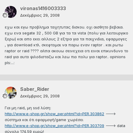
vironas1416003333
Δεκέμβριος 29, 2008
εχω και εγω προβλημα ταχητυτας δισκου. οχι αισθητο βεβαια.
εχω ενα segate 32 , 500 GB για τα τα vista (πολυ για λειτουργικο
ξερω) και απο εκει αλλους 2 εξτρα για τα παιχνιδια, εφαρμογες
, για download κτλ. σκεφτομαι να παρω εναν raptor . και ρωτω
raptor or raid ???? αλπα ακουω σεινεχεια οτι ειναι επικυνδυνο το
raid για αυτο ψιλοδισταζω και λεω πιο πολυ για raptor.. opinions
pls:...:
Saber_Rider
Δεκέμβριος 29, 2008
Για μη raid, μη ssd λύση:
http://www.e-shop.gr/show_per.phtml?id=PER.303862
--->
σύστημα και ότι εφαρμογή/game χωρέσει
http://www.e-shop.gr/show_per.phtml?id=PER.303709
---> data
σύνολο 174.59 ευρώ!