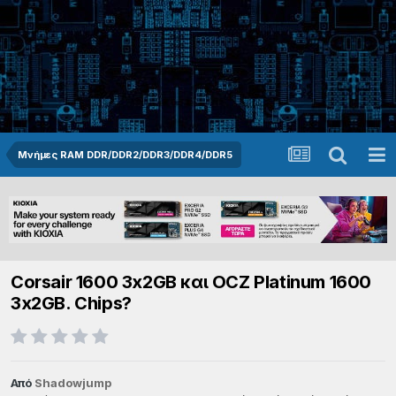
Μνήμες RAM DDR/DDR2/DDR3/DDR4/DDR5
Corsair 1600 3x2GB και OCZ Platinum 1600
3x2GB. Chips?
Από
Shadowjump