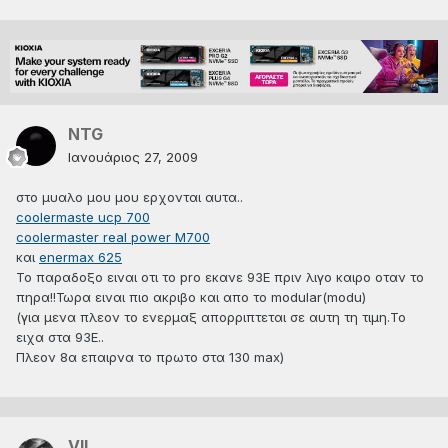
ΝTG
Ιανουάριος 27, 2009
στο μυαλο μου μου ερχονται αυτα..
coolermaste ucp 700
coolermaster real power M700
και
enermax 625
To παραδοξο ειναι οτι το pro εκανε 93Ε πριν λιγο καιρο οταν το
πηρα!!Τωρα ειναι πιο ακριβο και απο το modular(modu)
(για μενα πλεον το ενερμαξ απορριπτεται σε αυτη τη τιμη.Το
ειχα στα 93Ε..
Πλεον 8α επαιρνα το πρωτο στα 130 max)
VIL