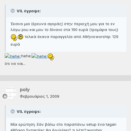
VIL έγραψε:
Έκανα μια (έρευνα αγοράς) στην περιοχή μου για το εν
λόγω psu και μου το δίνανε στα 190 ευρά (τρομάρα τους)
τελικά έκανα παραγγελία από Αθήνα:worship: 129
ευρά
:hehe:
ότι να ναι...
poly
Φεβρουάριος 1, 2009
VIL έγραψε:
Μία ερώτηση. Εάν βάλω στο παραπάνω setup ένα tagan
480αρη 5νταετίας θα δουλέψει? τι λέτε?:worship: