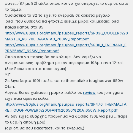
φανει...(87 με 82) αλλα οπως και να χει υπερεχει το ucp σε αυτο
το τομεα.
Ουσιαστικα το 82 το εχει το ενερμαξ σε αρκετα μεγαλο
load...που δυσκολα 8α φτασεις εκει.Σε μικρα και μεσαια load
παιζει καπου στα 85
http://www.80plus.org/manu/psu/psu_reports/SP336_COOLER%20
MASTER_RS-700-AAAA-A3_700W_Report.pdf
http://www.80plus.org/manu/psu/psu_reports/SP30_1_ENERMAX_E
PR625AWT_625W_Report.pdf
Oποιο και να παρεις 8α σε καλυψει..Δεν νομιζω να
αντιμετωπισεις προβλημα με τον περιορισμο 19Αμπ ανα 12-rail.
(δεν ξερω και κατα ποσο ισχυει)
Υ.Γ
Σε λιγα λεφτα (90) παιζει και το thermaltake toughpower 650w
Qfan.
Λογικα 8α σε χαλασει η μαρκα ..αλλα σε
review
του jonnyguru
ειχε παει αρκετα καλα.
http://www.80plus.org/manu/psu/psu_reports/SP470_THERMALTA
KE_TOUGHPOWER%20QFAN%20650%20A_650W_Report.pdf
Αν δεν ειχες εξαρχης προβλημα να δωσεις 130Ε για psu ....παρε
το ucp.(η αποψη μου)
(οχι οτι 8α σου κακοπεσει και το ενερμαξ)