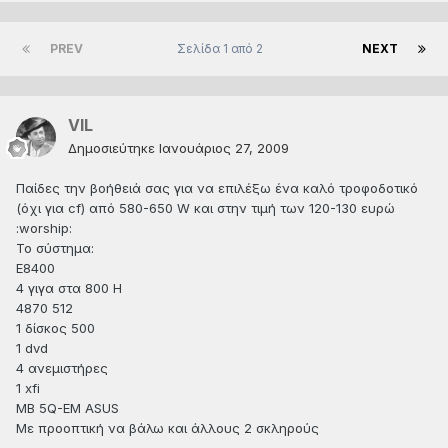
PREV
Σελίδα 1 από 2
NEXT
VIL
Δημοσιεύτηκε
Ιανουάριος 27, 2009
Παίδες την βοήθειά σας για να επιλέξω ένα καλό τροφοδοτικό
(όχι για cf) από 580-650 W και στην τιμή των 120-130 ευρώ
:worship:
Το σύστημα:
Ε8400
4 γιγα στα 800 Η
4870 512
1 δίσκος 500
1 dvd
4 ανεμιστήρες
1 xfi
MB 5Q-ΕΜ ASUS
Με προοπτική να βάλω και άλλους 2 σκληρούς