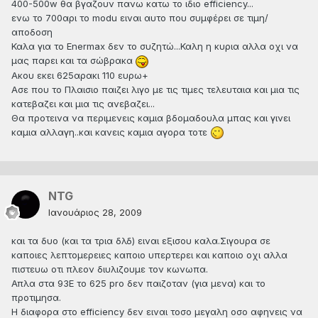
400-500w θα βγαζουν πανω κατω το ιδιο efficiency...
ενω το 700αρι το modu ειναι αυτο που συμφέρει σε τιμη/
αποδοση
Καλα για το Enermax δεν το συζητώ...Καλη η κυρια αλλα οχι να
μας παρει και τα σώβρακα
Ακου εκει 625αρακι 110 ευρω+
Ασε που το Πλαισιο παιζει λιγο με τις τιμες τελευταια και μια τις
κατεβαζει και μια τις ανεβαζει...
Θα προτεινα να περιμενεις καμια βδομαδουλα μπας και γινει
καμια αλλαγη..και κανεις καμια αγορα τοτε
ΝTG
Ιανουάριος 28, 2009
και τα δυο (και τα τρια δλδ) ειναι εξισου καλα.Σιγουρα σε
καποιες λεπτομερειες καποιο υπερτερει και καποιο οχι αλλα
πιστευω οτι πλεον διυλιζουμε τον κωνωπα.
Απλα στα 93Ε το 625 pro δεν παιζοταν (για μενα) και το
προτιμησα.
Η διαφορα στο efficiency δεν ειναι τοσο μεγαλη οσο αφηνεις να