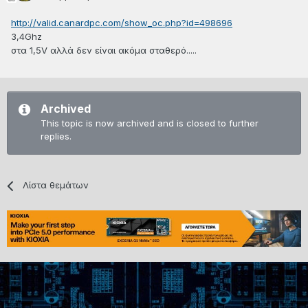
http://valid.canardpc.com/show_oc.php?id=498696
3,4Ghz
στα 1,5V αλλά δεν είναι ακόμα σταθερό.....
Archived
This topic is now archived and is closed to further
replies.
Λίστα θεμάτων