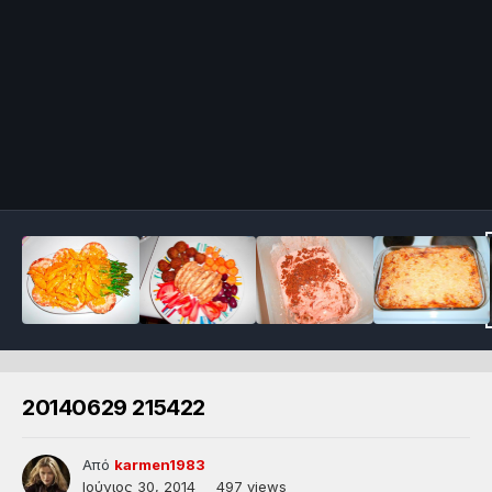
20140629 215422
Από
karmen1983
Ιούνιος 30, 2014
497 views