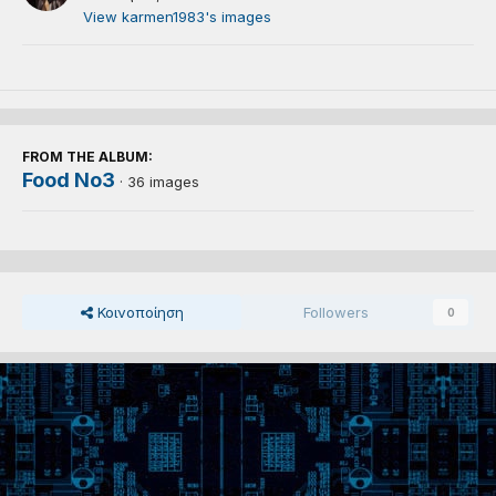
View karmen1983's images
FROM THE ALBUM:
Food No3
· 36 images
Κοινοποίηση
Followers
0