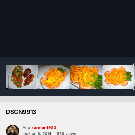
DSCN9913
Από
karmen1983
Ιούλιος 6, 2014
566 views