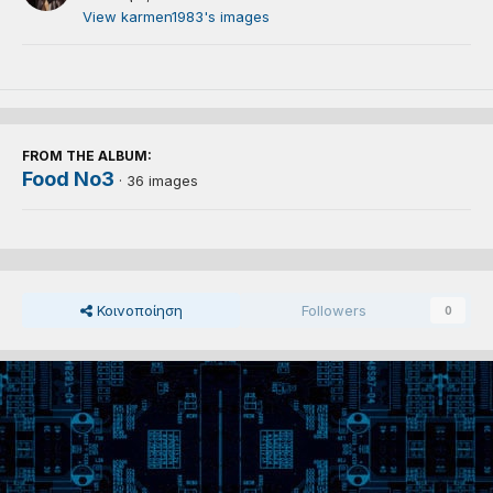
View karmen1983's images
FROM THE ALBUM:
Food No3
· 36 images
Κοινοποίηση
Followers
0