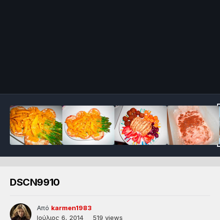
DSCN9910
Από
karmen1983
Ιούλιος 6, 2014
519 views