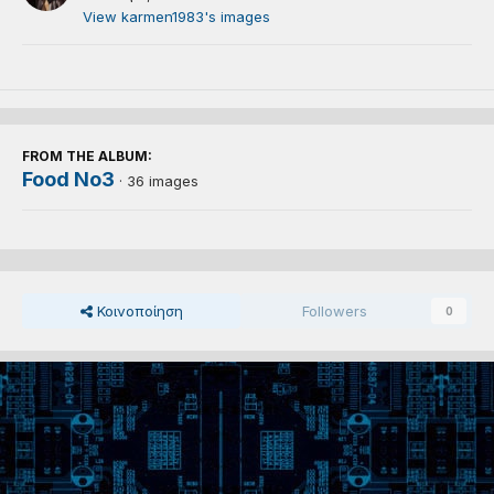
View karmen1983's images
FROM THE ALBUM:
Food No3
· 36 images
Κοινοποίηση
Followers
0