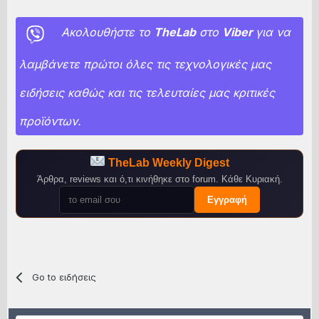
Ακολουθήστε το
TheLab
στο
Viber
για να
λαμβάνετε πρώτοι όλες τις τεχνολογικές μας
ειδήσεις καθώς και τις τελευταίες μας κριτικές
προϊόντων.
TheLab Weekly Digest
Άρθρα, reviews και ό,τι κινήθηκε στο forum. Κάθε Κυριακή.
Εγγραφή
Go to ειδήσεις