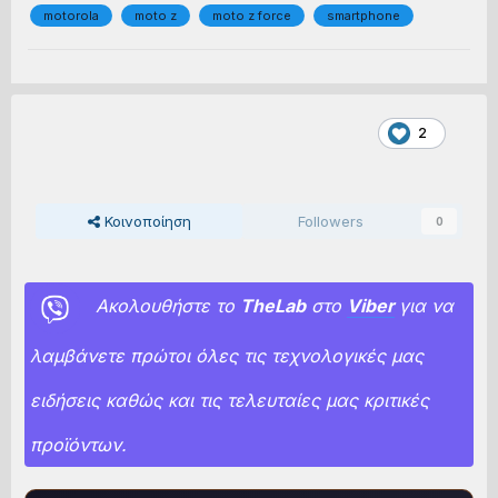
motorola
moto z
moto z force
smartphone
2
Κοινοποίηση
Followers
0
Ακολουθήστε το
TheLab
στο
Viber
για να
λαμβάνετε πρώτοι όλες τις τεχνολογικές μας
ειδήσεις καθώς και τις τελευταίες μας κριτικές
προϊόντων.