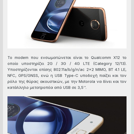
Το modem που ενσωματώνεται είναι το Qualcomm X12 το
οποίο υποστηρίζει 2G / 3G / 4G LTE (Category 12/13).
Υποστηρίζονται επίσης 802.11a/b/g/n/ac 2x2 MIMO, BT 4.1 LE,
NFC, GPS/GNSS, ενώ η USB Type-C υποδοχή παίζει και τον
ρόλο της θύρας ακουστικών, με την Motorola να δίνει και τον
κατάλληλο μετατροπέα από USB σε 3,5''.