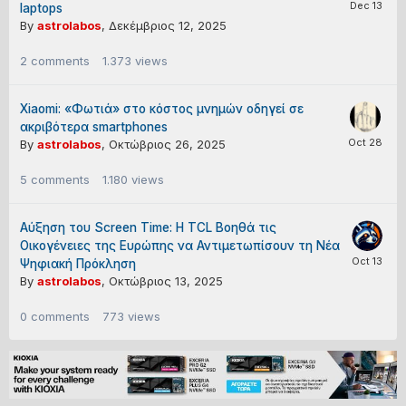
laptops
By
astrolabos
,
Δεκέμβριος 12, 2025
2
comments
1.373
views
Xiaomi: «Φωτιά» στο κόστος μνημών οδηγεί σε
ακριβότερα smartphones
By
astrolabos
,
Οκτώβριος 26, 2025
5
comments
1.180
views
Αύξηση του Screen Time: H TCL Βοηθά τις
Οικογένειες της Ευρώπης να Αντιμετωπίσουν τη Νέα
Ψηφιακή Πρόκληση
By
astrolabos
,
Οκτώβριος 13, 2025
0
comments
773
views