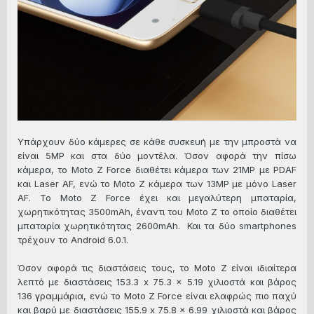
Υπάρχουν δύο κάμερες σε κάθε συσκευή με την μπροστά να
είναι 5MP και στα δύο μοντέλα. Όσον αφορά την πίσω
κάμερα, το Moto Z Force διαθέτει κάμερα των 21MP με PDAF
και Laser AF, ενώ το Moto Z κάμερα των 13MP με μόνο Laser
AF. Το Moto Z Force έχει και μεγαλύτερη μπαταρία,
χωρητικότητας 3500mAh, έναντι του Moto Z το οποίο διαθέτει
μπαταρία χωρητικότητας 2600mAh. Και τα δύο smartphones
τρέχουν το Android 6.0.1.
Όσον αφορά τις διαστάσεις τους, το Moto Z είναι ιδιαίτερα
λεπτό με διαστάσεις 153.3 x 75.3 x 5.19 χιλιοστά και βάρος
136 γραμμάρια, ενώ το Moto Z Force είναι ελαφρώς πιο παχύ
και βαρύ με διαστάσεις 155.9 x 75.8 x 6.99 χιλιοστά και βάρος