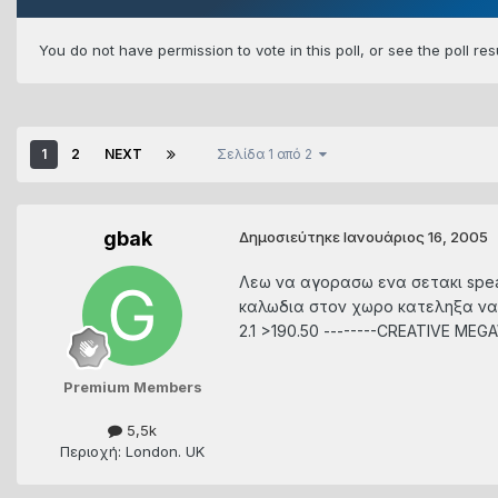
You do not have permission to vote in this poll, or see the poll re
1
2
NEXT
Σελίδα 1 από 2
gbak
Δημοσιεύτηκε
Ιανουάριος 16, 2005
Λεω να αγορασω ενα σετακι speak
καλωδια στον χωρο κατεληξα να α
2.1 >190.50 --------CREATIVE ME
Premium Members
5,5k
Περιοχή: London. UK