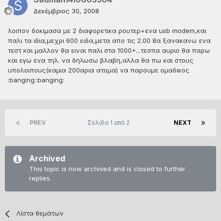
Δεκέμβριος 30, 2008
λοιπον δοκιμασα με 2 διαφορετικα ρουτερ+ενα usb modem,και
παλι τα ιδια,μεχρι 600 ειδα,μετα απο τις 2.00 8α ξανακανω ενα
τεστ και μαλλον θα ειναι παλι στα 1000+...τεσπα αυριο θα παρω
και εγω ενα τηλ. να δηλωσω βλαβη,αλλα θα πω και στους
υπολοιπους(καμια 200αρια ατομα) να παρουμε ομαδικος
:banging::banging:
PREV
Σελίδα 1 από 2
NEXT
Archived
This topic is now archived and is closed to further
replies.
Λίστα θεμάτων