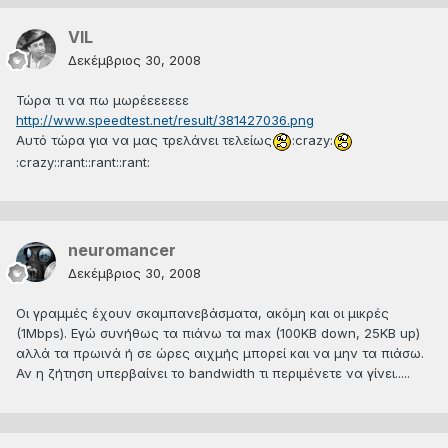
VIL
Δεκέμβριος 30, 2008
Τώρα τι να πω μωρέεεεεεε
http://www.speedtest.net/result/381427036.png
Αυτό τώρα για να μας τρελάνει τελείως
:crazy:
:crazy::rant::rant::rant:
neuromancer
Δεκέμβριος 30, 2008
Οι γραμμές έχουν σκαμπανεβάσματα, ακόμη και οι μικρές
(1Μbps). Εγώ συνήθως τα πιάνω τα max (100ΚΒ down, 25KB up)
αλλά τα πρωινά ή σε ώρες αιχμής μπορεί και να μην τα πιάσω.
Αν η ζήτηση υπερβαίνει το bandwidth τι περιμένετε να γίνει.....