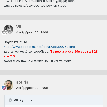
Btw απο Line Attenuation τι λεει η γραμμη σας?
Στις ρυθμισεις/στατους του μόντεμ ειναι.
VIL
Δεκέμβριος 30, 2008
Πάρτε και αυτό.
http://www.speedtest.net/result/381399353.png
Δες τε και αυτό το παράξενο.
Το ρούτερ κλειδώνει στα 928
και 116
τώρα τι να πω? όχι πέστε μου τι να πώ.:rant:
sotiris
Δεκέμβριος 30, 2008
VIL έγραψε: