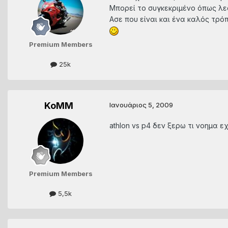
Μπορεί το συγκεκριμένο όπως λες
Ασε που είναι και ένα καλός τρό
Premium Members
25k
KoMM
Ιανουάριος 5, 2009
athlon vs p4 δεν ξερω τι νοημα εχε
Premium Members
5,5k