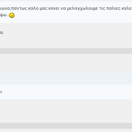
νωνα,παντως καλο μας κανει να μελαγχωλουμε τις παλιες καλες 
ψω...
α.
υ.