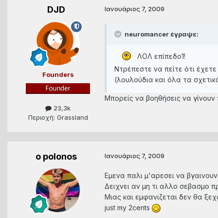
DJD
Ιανουάριος 7, 2009
neuromancer έγραψε:
ΛΟΛ επίπεδο1!
Ντρέπεστε να πείτε ότι έχετε λ
Founders
(λουλούδια και όλα τα σχετ
Μπορείς να βοηθήσεις να γίνου
23,3k
Περιοχή: Grassland
o polonos
Ιανουάριος 7, 2009
Εμενα παλι μ'αρεσει να βγαινου
Δειχνει αν μη τι αλλο σεβασμο π
Μιας και εμφανιζεται δεν θα ξε
just my 2cents