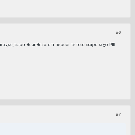
#6
χες,τωρα θυμηθηκα οτι περυσι τετοιο καιρο ειχα PIII
#7