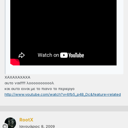
ΧΑΧΑΧΑΧΑΧΑ
αυτο ναι!!!!!! λοοοοοοοοοολ
και αυτο ειναι με το πιανο το περιεργο
http://www.youtube.com/watch?v=6fb5_p4B_Dc&feature=related
RootX
Ιανουάριος 8, 2009