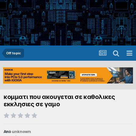
Off topic
κομματι που ακουγεται σε καθολικες
εκκλησιες σε γαμο
Από
unknown