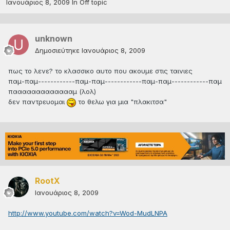
Ιανουάριος 8, 2009
In
Off topic
unknown
Δημοσιεύτηκε
Ιανουάριος 8, 2009
πως το λενε? το κλασσικο αυτο που ακουμε στις ταινιες
παμ-παμ------------παμ-παμ------------παμ-παμ------------παμ
παααααααααααααμ (λολ)
δεν παντρευομαι
το θελω για μια "πλακιτσα"
RootX
Ιανουάριος 8, 2009
http://www.youtube.com/watch?v=Wod-MudLNPA