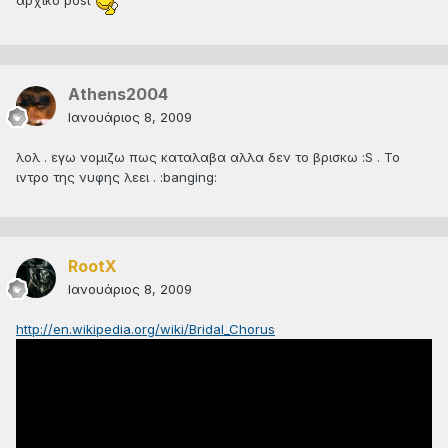
Athens2004
Ιανουάριος 8, 2009
λολ . εγω νομιζω πως καταλαβα αλλα δεν το βρισκω :S . Το
ιντρο της νυφης λεει . :banging:
RootX
Ιανουάριος 8, 2009
http://en.wikipedia.org/wiki/Bridal_Chorus