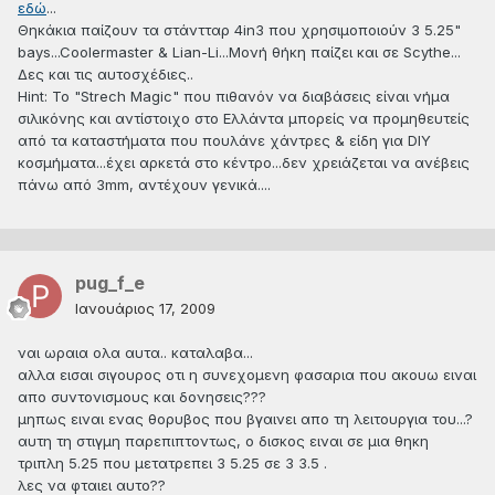
εδώ
...
Θηκάκια παίζουν τα στάντταρ 4in3 που χρησιμοποιούν 3 5.25"
bays...Coolermaster & Lian-Li...Μονή θήκη παίζει και σε Scythe...
Δες και τις αυτοσχέδιες..
Hint: Το "Strech Magic" που πιθανόν να διαβάσεις είναι νήμα
σιλικόνης και αντίστοιχο στο Ελλάντα μπορείς να προμηθευτείς
από τα καταστήματα που πουλάνε χάντρες & είδη για DIY
κοσμήματα...έχει αρκετά στο κέντρο...δεν χρειάζεται να ανέβεις
πάνω από 3mm, αντέχουν γενικά....
pug_f_e
Ιανουάριος 17, 2009
ναι ωραια ολα αυτα.. καταλαβα...
αλλα εισαι σιγουρος οτι η συνεχομενη φασαρια που ακουω ειναι
απο συντονισμους και δονησεις???
μηπως ειναι ενας θορυβος που βγαινει απο τη λειτουργια του...?
αυτη τη στιγμη παρεπιπτοντως, ο δισκος ειναι σε μια θηκη
τριπλη 5.25 που μετατρεπει 3 5.25 σε 3 3.5 .
λες να φταιει αυτο??