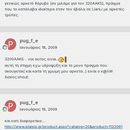
γενικώς αρκετό θόρυβο (αν μιλάμε για τον 320ΑΑΚS), πράγμα
που το κατάλαβα ιδιαίτερα όταν τον έβαλα σε LianLi με αρκετές
τρύπες.
pug_f_e
Ιανουάριος 18, 2009
3200ΑΑΚS .. ναι αυτος ειναι...
αυτη τη στιγμη εχω υδροψυξη και το μονο πραγμα που
ακουγεται( και κατα τη γμωμη μου αρκετα...) ειναι ο κ@λW
δισκος:shout:
pug_f_e
Ιανουάριος 19, 2009
και κατι διαφορετικο....
http://www.plaisio.gr/product.aspx?catalog=20&product=1122061