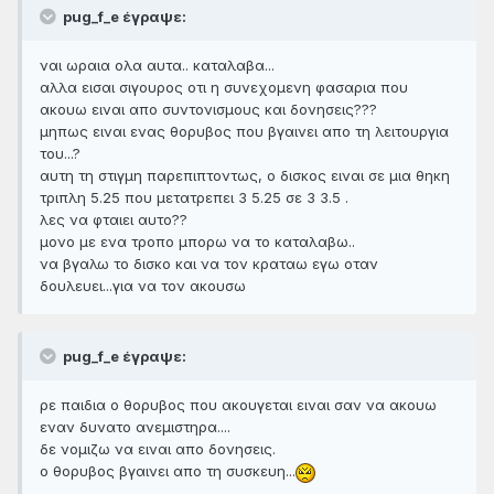
pug_f_e έγραψε:
ναι ωραια ολα αυτα.. καταλαβα...
αλλα εισαι σιγουρος οτι η συνεχομενη φασαρια που
ακουω ειναι απο συντονισμους και δονησεις???
μηπως ειναι ενας θορυβος που βγαινει απο τη λειτουργια
του...?
αυτη τη στιγμη παρεπιπτοντως, ο δισκος ειναι σε μια θηκη
τριπλη 5.25 που μετατρεπει 3 5.25 σε 3 3.5 .
λες να φταιει αυτο??
μονο με ενα τροπο μπορω να το καταλαβω..
να βγαλω το δισκο και να τον κραταω εγω οταν
δουλευει...για να τον ακουσω
pug_f_e έγραψε:
ρε παιδια ο θορυβος που ακουγεται ειναι σαν να ακουω
εναν δυνατο ανεμιστηρα....
δε νομιζω να ειναι απο δονησεις.
ο θορυβος βγαινει απο τη συσκευη...