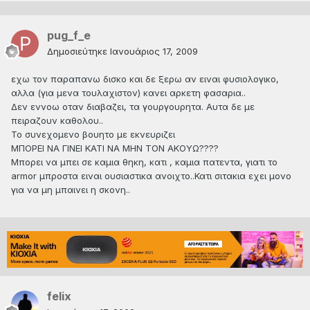
pug_f_e
Δημοσιεύτηκε
Ιανουάριος 17, 2009
εχω τον παραπανω δισκο και δε ξερω αν ειναι φυσιολογικο,
αλλα (για μενα τουλαχιστον) κανει αρκετη φασαρια..
Δεν εννοω οταν διαβαζει, τα γουργουρητα. Αυτα δε με
πειραζουν καθολου..
Το συνεχομενο βουητο με εκνευριζει
ΜΠΟΡΕΙ ΝΑ ΓΙΝΕΙ ΚΑΤΙ ΝΑ ΜΗΝ ΤΟΝ ΑΚΟΥΩ????
Μπορει να μπει σε καμια θηκη, κατι , καμια πατεντα, γιατι το
armor μπροστα ειναι ουσιαστικα ανοιχτο..Κατι σιτακια εχει μονο
για να μη μπαινει η σκονη..
felix