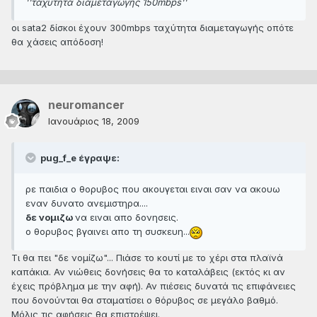
''ταχύτητα διαμεταγωγής 150mbps''
οι sata2 δίσκοι έχουν 300mbps ταχύτητα διαμεταγωγής οπότε
θα χάσεις απόδοση!
neuromancer
Ιανουάριος 18, 2009
pug_f_e έγραψε:
ρε παιδια ο θορυβος που ακουγεται ειναι σαν να ακουω
εναν δυνατο ανεμιστηρα....
δε νομιζω
να ειναι απο δονησεις.
ο θορυβος βγαινει απο τη συσκευη...
Τι θα πει "δε νομίζω"... Πιάσε το κουτί με το χέρι στα πλαϊνά
καπάκια. Αν νιώθεις δονήσεις θα το καταλάβεις (εκτός κι αν
έχεις πρόβλημα με την αφή). Αν πιέσεις δυνατά τις επιφάνειες
που δονούνται θα σταματίσει ο θόρυβος σε μεγάλο βαθμό.
Μόλις τις αφήσεις θα επιστρέψει.