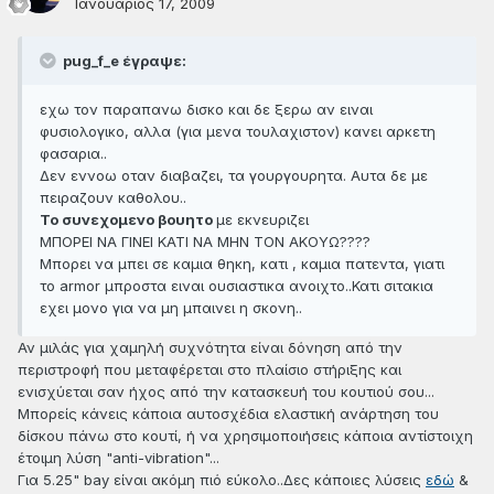
Ιανουάριος 17, 2009
pug_f_e έγραψε:
εχω τον παραπανω δισκο και δε ξερω αν ειναι
φυσιολογικο, αλλα (για μενα τουλαχιστον) κανει αρκετη
φασαρια..
Δεν εννοω οταν διαβαζει, τα γουργουρητα. Αυτα δε με
πειραζουν καθολου..
Το συνεχομενο βουητο
με εκνευριζει
ΜΠΟΡΕΙ ΝΑ ΓΙΝΕΙ ΚΑΤΙ ΝΑ ΜΗΝ ΤΟΝ ΑΚΟΥΩ????
Μπορει να μπει σε καμια θηκη, κατι , καμια πατεντα, γιατι
το armor μπροστα ειναι ουσιαστικα ανοιχτο..Κατι σιτακια
εχει μονο για να μη μπαινει η σκονη..
Αν μιλάς για χαμηλή συχνότητα είναι δόνηση από την
περιστροφή που μεταφέρεται στο πλαίσιο στήριξης και
ενισχύεται σαν ήχος από την κατασκευή του κουτιού σου...
Μπορείς κάνεις κάποια αυτοσχέδια ελαστική ανάρτηση του
δίσκου πάνω στο κουτί, ή να χρησιμοποιήσεις κάποια αντίστοιχη
έτοιμη λύση "anti-vibration"...
Για 5.25" bay είναι ακόμη πιό εύκολο..Δες κάποιες λύσεις
εδώ
&