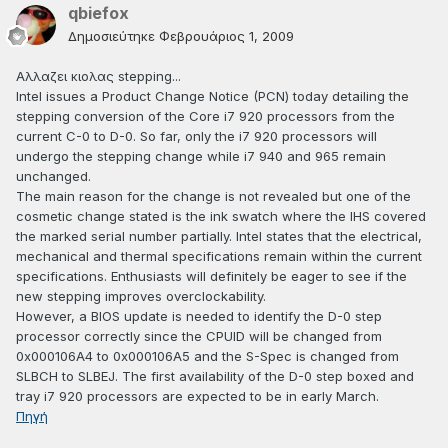
qbiefox
Δημοσιεύτηκε
Φεβρουάριος 1, 2009
Αλλαζει κιολας stepping...
Intel issues a Product Change Notice (PCN) today detailing the
stepping conversion of the Core i7 920 processors from the
current C-0 to D-0. So far, only the i7 920 processors will
undergo the stepping change while i7 940 and 965 remain
unchanged.
The main reason for the change is not revealed but one of the
cosmetic change stated is the ink swatch where the IHS covered
the marked serial number partially. Intel states that the electrical,
mechanical and thermal specifications remain within the current
specifications. Enthusiasts will definitely be eager to see if the
new stepping improves overclockability.
However, a BIOS update is needed to identify the D-0 step
processor correctly since the CPUID will be changed from
0x000106A4 to 0x000106A5 and the S-Spec is changed from
SLBCH to SLBEJ. The first availability of the D-0 step boxed and
tray i7 920 processors are expected to be in early March.
Πηγή