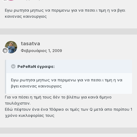
Εγω ρωτησα μηπως να περιμενω για να πεσει ι τιμη η να βγει
κανενας καινουργιος
tasatva
Φεβρουάριος 1, 2009
PePeRaN έγραψε:
Εγω ρωτησα μηπως να περιμενω για να πεσει ι τιμη η να
βγει κανενας καινουργιος
Για να πέσει η τιμή τους δέν το βλέπω για κανά 6μηνο
τουλάχιστον.
Εδώ πέφτουν ένα ένα 10άρικο οι τιμές των Q μετά απο περίπου 1
χρόνο κυκλοφορίας τους