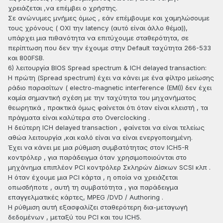
χρειάζεται ,να επέμβει ο χρήστης.
Σε ανώνυμες μνήμες όμως , εάν επέμβουμε και χαμηλώσουμε
τους χρόνους ( ΟΧΙ την latency (αυτό είναι άλλο θέμα)),
υπάρχει μια πιθανότητα να επιτύχουμε σταθερότητα, σε
περίπτωση που δεν την έχουμε στην Default ταχύτητα 266-533
και 800FSB.
6) λειτουργία BIOS Spread spectrum & ICH delayed transaction:
Η πρώτη (Spread spectrum) έχει να κάνει με ένα φίλτρο μείωσης
ράδιο παρασίτων ( electro-magnetic interference (EMI)) δεν έχει
καμία σημαντική σχέση με την ταχύτητα του μηχανήματος
θεωρητικά , πρακτικά όμως φαίνεται ότι όταν είναι κλειστή , τα
πράγματα είναι καλύτερα στο Overclocking .
Η δεύτερη ICH delayed transaction , φαίνεται να είναι τελείως
αθώα λειτουργία ,και καλό είναι να είναι ενεργοποιημένη.
Έχει να κάνει με μια ρύθμιση συμβατότητας στον ICH5-R
κοντρόλερ , για παράδειγμα όταν χρησιμοποιούνται στο
μηχάνημα επιπλέον PCI κοντρόλερ Σκληρών Δίσκων SCSI κλπ .
Η όταν έχουμε μια PCI κάρτα , η οποία να χρειάζεται
οπωσδήποτε , αυτή τη συμβατότητα , για παράδειγμα
επαγγελματικές κάρτες, MPEG /DVD / Authoring .
Η ρύθμιση αυτή εξασφαλίζει σταθερότερη δια-μεταγωγή
δεδομένων , μεταξύ του PCI και του ICH5.