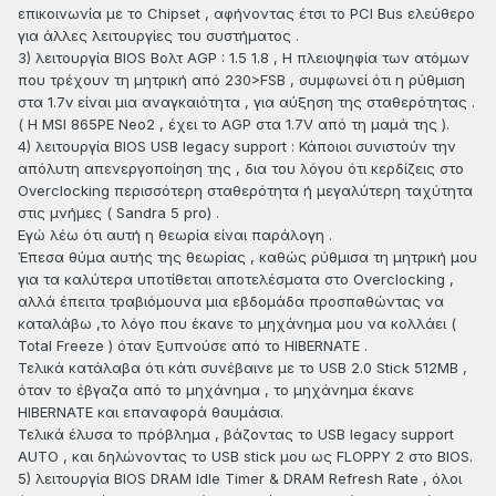
επικοινωνία με το Chipset , αφήνοντας έτσι το PCI Bus ελεύθερο
για άλλες λειτουργίες του συστήματος .
3) λειτουργία BIOS Βολτ AGP : 1.5 1.8 , Η πλειοψηφία των ατόμων
που τρέχουν τη μητρική από 230>FSB , συμφωνεί ότι η ρύθμιση
στα 1.7v είναι μια αναγκαιότητα , για αύξηση της σταθερότητας .
( Η MSI 865PE Neo2 , έχει το AGP στα 1.7V από τη μαμά της ).
4) λειτουργία BIOS USB legacy support : Κάποιοι συνιστούν την
απόλυτη απενεργοποίηση της , δια του λόγου ότι κερδίζεις στο
Overclocking περισσότερη σταθερότητα ή μεγαλύτερη ταχύτητα
στις μνήμες ( Sandra 5 pro) .
Εγώ λέω ότι αυτή η θεωρία είναι παράλογη .
Έπεσα θύμα αυτής της θεωρίας , καθώς ρύθμισα τη μητρική μου
για τα καλύτερα υποτίθεται αποτελέσματα στο Overclocking ,
αλλά έπειτα τραβιόμουνα μια εβδομάδα προσπαθώντας να
καταλάβω ,το λόγο που έκανε το μηχάνημα μου να κολλάει (
Total Freeze ) όταν ξυπνούσε από το HIBERNATE .
Τελικά κατάλαβα ότι κάτι συνέβαινε με το USB 2.0 Stick 512MB ,
όταν το έβγαζα από το μηχάνημα , το μηχάνημα έκανε
HIBERNATE και επαναφορά θαυμάσια.
Τελικά έλυσα το πρόβλημα , βάζοντας το USB legacy support
AUTO , και δηλώνοντας το USB stick μου ως FLOPPY 2 στο BIOS.
5) λειτουργία BIOS DRAM Idle Timer & DRAM Refresh Rate , όλοι