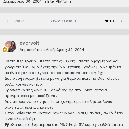
Δεκέμβριος 30, 2004
In
Intel Platform
PREV
Σελίδα 1 από 11
NEXT
overvolt
Δημοσιεύτηκε
Δεκέμβριος 30, 2004
Πεστο περιέργεια , πεστο όπως θέλεις , πεστο αφορμή για να
γνωριστούμε , άμα έχεις την ίδια μητρική , γράψε μια κουβέντα
με ένα σχόλιο σου , για το πόσο σε ικανοποίησε η όχι .
Δεν αναφέρομαι βέβαια μόνο για θέματα Extreme Over clock ,
αλλά και γενικότερα.
Προσωπικά της δίνω 10 , αλλά όχι άριστα , διότι κάποια
πραγματάκια με πειράξανε .
Δεν μπορώ να εκκινήσω το μηχάνημα με το πληκτρολόγιο ,
όταν είναι τελείως κλειστό .
Όταν βρίσκετε σε κάποια Power Mode , ναι ξυπνάει , αλλά όταν
είναι κλειστό όχι.
Έβαλα και το τζαμπερακι στο PS/2 Keyb 5V supply , αλλά τίποτα