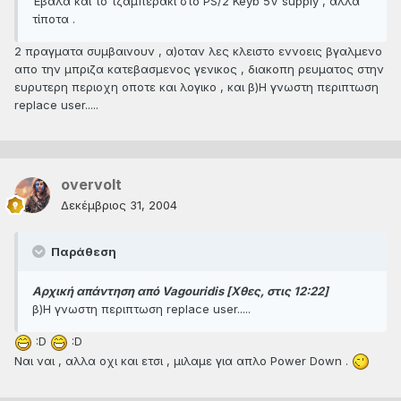
Έβαλα και το τζαμπερακι στο PS/2 Keyb 5V supply , αλλά
τίποτα .
2 πραγματα συμβαινουν , α)οταν λες κλειστο εννοεις βγαλμενο
απο την μπριζα κατεβασμενος γενικος , διακοπη ρευματος στην
ευρυτερη περιοχη οποτε και λογικο , και β)Η γνωστη περιπτωση
replace user.....
overvolt
Δεκέμβριος 31, 2004
Παράθεση
Αρχική απάντηση από Vagouridis [Χθες, στις 12:22]
β)Η γνωστη περιπτωση replace user.....
:D
:D
Ναι ναι , αλλα οχι και ετσι , μιλαμε για απλο Power Down .