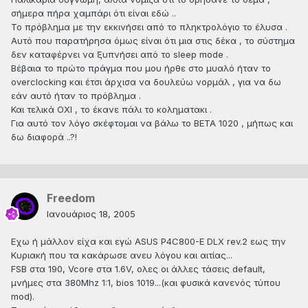
σήμερα πήρα χαμπάρι ότι είναι εδώ ..
Το πρόβλημα με την εκκινήσει από το πληκτρολόγιο το έλυσα .
Αυτό που παρατήρησα όμως είναι ότι μια στις δέκα , το σύστημα
δεν καταφέρνει να ξυπνήσει από το sleep mode .
Βέβαια το πρώτο πράγμα που μου ήρθε στο μυαλό ήταν το
overclocking και έτσι άρχισα να δουλεύω νορμάλ , για να δω
εάν αυτό ήταν το πρόβλημα .
Και τελικά ΟΧΙ , το έκανε πάλι το κοληματακι .
Για αυτό τον λόγο σκέφτομαι να βάλω το ΒΕΤΑ 1020 , μήπως και
δω διαφορά ..?!
Freedom
Ιανουάριος 18, 2005
Εχω ή μάλλον είχα και εγώ ASUS P4C800-E DLX rev.2 εως την
Κυριακή που τα κακάρωσε ανευ λόγου και αιτίας...
FSB στα 190, Vcore στα 1.6V, ολες οι άλλες τάσεις default,
μνήμες στα 380Mhz 1:1, bios 1019...(και φυσικά κανενός τύπου
mod).