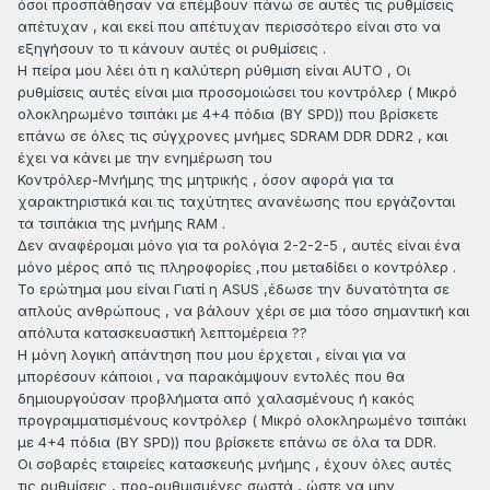
όσοι προσπάθησαν να επέμβουν πάνω σε αυτές τις ρυθμίσεις
απέτυχαν , και εκεί που απέτυχαν περισσότερο είναι στο να
εξηγήσουν το τι κάνουν αυτές οι ρυθμίσεις .
Η πείρα μου λέει ότι η καλύτερη ρύθμιση είναι AUTO , Οι
ρυθμίσεις αυτές είναι μια προσομοιώσει του κοντρόλερ ( Μικρό
ολοκληρωμένο τσιπάκι με 4+4 πόδια (BY SPD)) που βρίσκετε
επάνω σε όλες τις σύγχρονες μνήμες SDRAM DDR DDR2 , και
έχει να κάνει με την ενημέρωση του
Κοντρόλερ-Μνήμης της μητρικής , όσον αφορά για τα
χαρακτηριστικά και τις ταχύτητες ανανέωσης που εργάζονται
τα τσιπάκια της μνήμης RAM .
Δεν αναφέρομαι μόνο για τα ρολόγια 2-2-2-5 , αυτές είναι ένα
μόνο μέρος από τις πληροφορίες ,που μεταδίδει ο κοντρόλερ .
Το ερώτημα μου είναι Γιατί η ASUS ,έδωσε την δυνατότητα σε
απλούς ανθρώπους , να βάλουν χέρι σε μια τόσο σημαντική και
απόλυτα κατασκευαστική λεπτομέρεια ??
Η μόνη λογική απάντηση που μου έρχεται , είναι για να
μπορέσουν κάποιοι , να παρακάμψουν εντολές που θα
δημιουργούσαν προβλήματα από χαλασμένους ή κακός
προγραμματισμένους κοντρόλερ ( Μικρό ολοκληρωμένο τσιπάκι
με 4+4 πόδια (BY SPD)) που βρίσκετε επάνω σε όλα τα DDR.
Οι σοβαρές εταιρείες κατασκευής μνήμης , έχουν όλες αυτές
τις ρυθμίσεις , προ-ρυθμισμένες σωστά , ώστε να μην