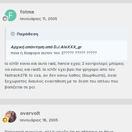
fotme
Ιανουάριος 11, 2005
Παράθεση
Αρχική απάντηση από D.J.AleXXX_gr
ποια η διαφορα αυτον τον 2????? ????? ?????
to ich5r κανει και αυτο raid, hence εχεις 2 κοντρολερς μπορεις
να κανεις και raid5. to ich5r εχει βγει πιο γρηγορο απο τον
fastrack378. to csa, αν δεν κανω λαθος (διωρθωστε), ειναι
ξεχωριστος διαυλος εναντιθεση με το 3com του απλου που
βασιζεται σε pci.
overvolt
Ιανουάριος 18, 2005
Παλικαριά συγνώμη, αλλά νόμιζα ότι το σβήσανε το θέμα ,