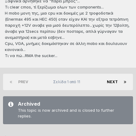
Ξαφνικά αρνήθηκε να "παρει μπρός"...
Τι clear cmos, τί ξερίζωμα ολων των components...
Η mobo μονη της, μια cpu και δοκιμές με 2 τροφοδοτικά
(Enermax 495 και HEC 450) οταν είχαν ΚΑΙ την εξτρα τετράπινη
παροχή +12V αναβε για μισό δευτερόλεπτο...χωρίς την 12βολτη,
άναβε για 12secs περίπου (δεν ποσταρε, απλά γύρναγαν τα
ανεμιστήρια) και μετά εσβηνε...
Cpu, VGA, μνήμες δοκιμάστηκαν σε άλλη mobo και δουλευουν
κανονικά...
Τι να πώ...RMA the sucker...
PREV
Σελίδα 1 από 11
NEXT
Archived
This topic is now archived and is closed to further
replies.