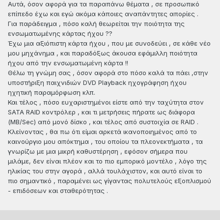
Αυτά, όσον αφορά για τα παραπάνω θέματα , σε προσωπικό
επίπεδο έχω και εγώ ακόμα κάποιες αναπάντητες απορίες .
Για παράδειγμα , πόσο καλή θεωρείται την ποιότητα της
ενσωματωμένης κάρτας ήχου ??
Έχω μια αξιόπιστη κάρτα ήχου , που με συνοδεύει , σε κάθε νέο
μου μηχάνημα , και παραδόξως άκουσα εφάμιλλη ποιότητα
ήχου από την ενσωματωμένη κάρτα !!
Θέλω τη γνώμη σας , όσον αφορά στο πόσο καλά τα πάει ,στην
υποστήριξη παιχνιδιών DVD Playback ηχογράφηση ήχου
ηχητική παραμόρφωση κλπ.
Και τέλος , πόσο ευχαριστημένοι είστε από την ταχύτητα στον
SATA RAID κοντρόλερ , και τι μετρήσεις πήρατε ως διάφορα
(ΜΒ/Sec) από μονό δίσκο , και τέλος από συστοιχία σε RAID .
Κλείνοντας , θα πω ότι είμαι αρκετά ικανοποιημένος από το
καινούργιο μου απόκτημα , του οποίου τα πλεονεκτήματα , τα
γνωρίζω με μια μικρή καθυστέρηση , εφόσον σήμερα που
μιλάμε, δεν είναι πλέον και το πιο εμπορικό μοντέλο , λόγο της
ηλικίας του στην αγορά , αλλά τουλάχιστον, και αυτό είναι το
πιο σημαντικό , παραμένει ως γίγαντας πολυτελούς εξοπλισμού
- επιδόσεων και σταθερότητας .