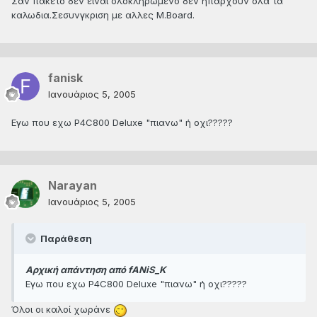
Σαν πακετο δεν ειναι ολοκληρωμενο δεν ηπαρχουν ολα τα
καλωδια.Σεσυνγκριση με αλλες Μ.Board.
fanisk
Ιανουάριος 5, 2005
Εγω που εχω P4C800 Deluxe "πιανω" ή οχι?????
Narayan
Ιανουάριος 5, 2005
Παράθεση
Αρχική απάντηση από fANiS_K
Εγω που εχω P4C800 Deluxe "πιανω" ή οχι?????
Όλοι οι καλοί χωράνε