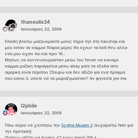
thanoulis34
Ιανουάριος 22, 2009
Επειδη βλεπω μαζευομαστε μολις πηρα τηλ στο hacshop και
μου ειπαν σε καμμια 10αρια μερες θα εχουν τα bolt thru αλλα
ετσι μου ειχαν πει και πριν 10...
Μηπως να συννενοουμασταν μεσω του forum να καναμε
καμμια μαζικη παραγγελια μεσω ebay γιατι τα εξοδα απο
αμερικη ειναι περιπου 25ευρω και δεν αξιζει για ενα πραγμα
που κανει 3, οποτε να τα μοιραζομασταν? Αν ψηνεστε pm me.
l2phile
Ιανουάριος 22, 2009
Πάω αύριο να χτυπήσω την
Scythe Mugen 2
(ευχαριστώ felix για
την πρόταση)
Πιστεύω αξίζει να δώσεις 47 ευρώ παρά (59 +