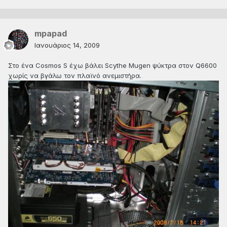
mpapad
Ιανουάριος 14, 2009
Στο ένα Cosmos S έχω βάλει Scythe Mugen ψύκτρα στον Q6600
χωρίς να βγάλω τον πλαϊνό ανεμιστήρα.