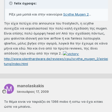
felix έγραψε:
Ρίξε μια ματιά και στην καινούρια
Scythe Mugen 2
...
Την είχα πετύχει στο announce του frostytech, η scythe
συνεχίζει να κεφαλαιοποιεί την πολύ καλή σχεδίαση της mugen.
Είναι επίσης πολύ όμορφη head on! Από την σχεδίαση πάντως,
μου φαίνεται ιδανική για low airflow ή και fanless λειτουργία.
qbiefox, μόλις βγήκε στην αγορά, λογικά θα την έχουμε σε κάνα
μήνα και εδώ. Να και ένα από τα πρώτα reviews, της δίνει
απόδοση λίγο κάτω από την ninja 2...
http://www.silenthardware.de/reviews/cpu/scythe_mugen_2/einlei
tung/index.html
manolaskakis
Ιανουάριος 17, 2009
Το θέμα ειναι να ταιριάζει σε 1366 mobo ή εστω να έχει κιτακι
ώστε να μπαίνει..