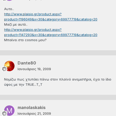
Αυτο..
http://www.plaisio.gr/product.aspx?
product=1196049&x=30&category=69977719&catalog=20
Μαζί με αυτό..
http://www.plaisio.gr/product.aspx?
product=1147293&x=30&category=69977719&catalog=20
Μπαίνει στο cosmos μου?
Dante80
Ιανουάριος 19, 2009
Νομίζω πως χτυπάει πάνω στον πλαϊνό ανεμιστήρα, έχει το ίδιο
ύψος με την TRUE...Τ_Τ
manolaskakis
Ιανουάριος 21, 2009