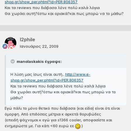
shop.gr/show_per.phtml?id=PER.806357
Και τα reviews που διάβασα λένε πολύ καλά λόγια
Θα χωράει αυτή?έστω και οριακά?και πως μπορώ να το μάθω?
l2phile
Ιανουάριος 22, 2009
manolaskakis έγραψε:
Η λύση μας ίσως είναι αυτή..
http://www.e-
shop.gr/show_per.phtml?id=PER.806357
Και τα reviews που διάβασα λένε πολύ καλά λόγια
Θα χωράει αυτή?έστω και οριακά?και πως μπορώ να το
μάθω?
Εγώ πάλι το μόνο θετικό που διάβασα (και είδα) είναι ότι είναι
όμορφη. Από επιδόσεις μέτρια κ αρκετά θορυβώδες
(επειδή ψάχνομαι κ εγώ για s1366 cooler, αποφασίστε και
ενημερώστε με. Για κάτι <60 ευρώ εε
)