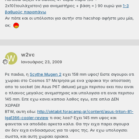
2x10(τουλάχιστον) για ανεμιστήρες + βάση = ) 90 ευρώ για
1-3
βαθμούς παραπάνω
Αν πάτε και οι υπόλοιποι για αυτήν στο hacshop αφήστε μου μία,
οκ;
w2vc
Ιανουάριος 23, 2009
Ρε παιδια, η
Scythe Mugen 2
εχει 158 mm υψος! Ειστε σιγουροι οτι
χωραει στο Cosmos S? Μετρησα με ενα χαρακα την αποσταση
απο το socket (σε Asus P6T deluxe) μεχρι περιπου εκει που ειναι
ο πλαινος μεγαλος ανεμιστηρας και υπολογισα οτι ειναι περιπου
145 mm. Ειτε εχω κανει καποιο λαθος εγω, ειτε απλα ΔΕΝ
ΧΩΡΑΕΙ!
BTW, αυτη εδω:
http://oktabit.foracamp.gr/content/asus-triton-81-
lga1366-cooler-review
τι σας λεει? Εχει 145 mm υψος και
φαινεται να αποδιδει αρκετα καλα. Θα την ειχα παρει σιγουρα
αν δεν ειχα ενδοιασμους για το υψος της. Αν εχω υπολογισει
σωστα, και αυτη χωραει οριακα.