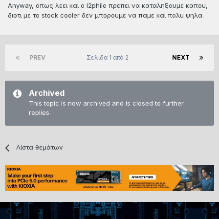
Anyway, οπως λεει και ο l2phile πρεπει να καταληξουμε καπου,
διοτι με το stock cooler δεν μπορουμε να παμε και πολυ ψηλα.
PREV
Σελίδα 1 από 2
NEXT
Archived
This topic is now archived and is closed to further
replies.
Λίστα θεμάτων