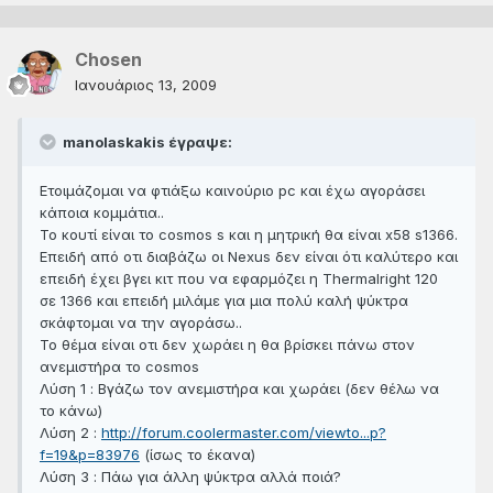
Chosen
Ιανουάριος 13, 2009
manolaskakis έγραψε:
Ετοιμάζομαι να φτιάξω καινούριο pc και έχω αγοράσει
κάποια κομμάτια..
Το κουτί είναι το cosmos s και η μητρική θα είναι x58 s1366.
Επειδή από οτι διαβάζω οι Nexus δεν είναι ότι καλύτερο και
επειδή έχει βγει κιτ που να εφαρμόζει η Thermalright 120
σε 1366 και επειδή μιλάμε για μια πολύ καλή ψύκτρα
σκάφτομαι να την αγοράσω..
Το θέμα είναι οτι δεν χωράει η θα βρίσκει πάνω στον
ανεμιστήρα το cosmos
Λύση 1 : Βγάζω τον ανεμιστήρα και χωράει (δεν θέλω να
το κάνω)
Λύση 2 :
http://forum.coolermaster.com/viewto...p?
f=19&p=83976
(ίσως το έκανα)
Λύση 3 : Πάω για άλλη ψύκτρα αλλά ποιά?