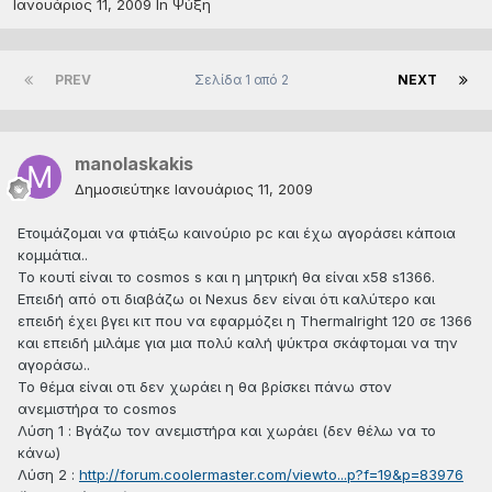
Ιανουάριος 11, 2009
In
Ψύξη
PREV
Σελίδα 1 από 2
NEXT
manolaskakis
Δημοσιεύτηκε
Ιανουάριος 11, 2009
Ετοιμάζομαι να φτιάξω καινούριο pc και έχω αγοράσει κάποια
κομμάτια..
Το κουτί είναι το cosmos s και η μητρική θα είναι x58 s1366.
Επειδή από οτι διαβάζω οι Nexus δεν είναι ότι καλύτερο και
επειδή έχει βγει κιτ που να εφαρμόζει η Thermalright 120 σε 1366
και επειδή μιλάμε για μια πολύ καλή ψύκτρα σκάφτομαι να την
αγοράσω..
Το θέμα είναι οτι δεν χωράει η θα βρίσκει πάνω στον
ανεμιστήρα το cosmos
Λύση 1 : Βγάζω τον ανεμιστήρα και χωράει (δεν θέλω να το
κάνω)
Λύση 2 :
http://forum.coolermaster.com/viewto...p?f=19&p=83976