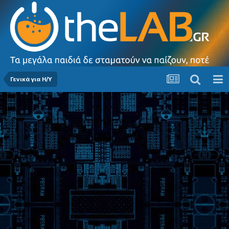
Γενικά για Η/Υ