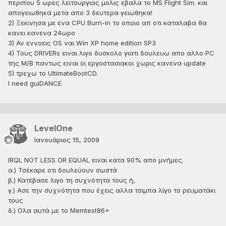
περιπου 5 ωρες λειτουργιας μολις εβαλα το MS Flight Sim. και
απογειωθηκα μετα απο 3 δευτερα γειωθηκα!
2) Ξεκινησα με ενα CPU Burn-in το οποιο απ οτι καταλαβα θα
κανει κανενα 24ωρο
3) Αν εννοεις OS ναι Win XP home edition SP3
4) Τους DRIVERs ειναι λιγο δυσκολο γιατι δουλευω απο αλλο PC
της Μ/Β παντως ειναι οι εργοστασιακοι χωρις κανενα update
5) τρεχω το UltimateBootCD.
Ι need guiDANCE
LevelOne
Ιανουάριος 15, 2009
IRQL NOT LESS OR EQUAL ειναι κατα 90% απο μνήμες.
α.) Τσέκαρε οτι δουλεύουν σωστά
β.) Κατέβασε λιγο τη συχνότητα τους ή,
γ.) Ασε την συχνότητα που έχεις αλλα τσιμπα λίγο το ρευματάκι
τους
δ.) Ολα αυτά με το Memtest86+