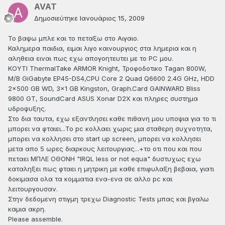
AVAT
Δημοσιεύτηκε
Ιανουάριος 15, 2009
Το βαψω μπλε και το πεταξω στο Αιγαιο.
Καλημερα παιδια, ειμαι λιγο καινουργιος στα λημερια και η
αληθεια ειναι πως εχω απογοητευτει με το PC μου.
ΚΟΥΤΙ ThermalTake ARMOR Knight, Τροφοδοτικο Tagan 800W,
M/B GiGabyte EP45-DS4,CPU Core 2 Quad Q6600 2.4G GHz, HDD
2x500 GB WD, 3x1 GB Kingston, Graph.Card GAINWARD Bliss
9800 GT, SoundCard ASUS Xonar D2X και πληρες συστημα
υδροψυξης.
Στο δια ταυτα, εχω εξαντλησει καθε πιθανη μου υποψια για το τι
μπορει να φταιει...Το pc κολλαει χωρις μια σταθερη συχνοτητα,
μπορει να κολλησει στο start up screen, μπορει να κολλησει
μετα απο 5 ωρες διαρκους λειτουργιας...+το οτι που και που
πεταει ΜΠΛΕ ΟΘΟΝΗ "IRQL less or not equa" δυστυχως εχω
καταληξει πως φταει η μητρικη με καθε επιφυλαξη βεβαια, γιατι
δοκιμασα ολα τα κομματια ενα-ενα σε αλλο pc και
λειτουργουσαν.
Στην δεδομενη στιγμη τρεχω Diagnostic Tests μπας και βγαλω
καμια ακρη.
Please assemble.