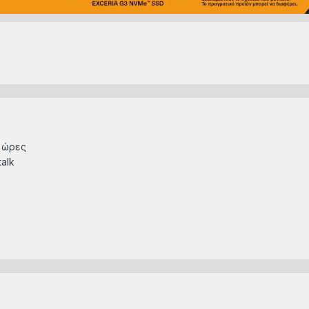
ς ώρες
alk