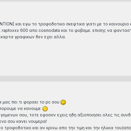
ION] και εγω το τροφοδοτικο σκεφτικα γιατι με το καινουριο κ
ναι raptoxxx 600 απο cosmodata και το φοβαμε. επισης να φαντασ
 καρτα γραφικων δεν εχει αλλα.
α μας πει τι φοραει το pc σου
μπορουμε να κανουμε
ομενων σου, τοτε εφοσον εχεις ηδη αξιοποιησει ολες τις συνδ
ενο σου κανει νουμερα!
ο τροφοδοτικο και αν κρινω απο την τιμη και την ηλικια του(απ