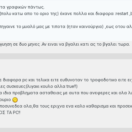
ρτα γραφικών πάντως.
πολυ κατω απο το οριο της) έκανε πολλα και διαφορα :restart ,
ηγαινε το μυαλό μας με τιποτα (ηταν καινούργια) ,εως οτου α
γυηση σε δυο μηνες .Αν ειναι να βγαλει κατι ας το βγαλει τωρα.
διαφορα pc και τελικα ειτε ευθυνοταν το τροφοδοτικο ειτε ειχ
ες συσκευες(λιγακι κουλο αλλα true!!)
α ιδια προβληματα ασταθειας με αυτα που ανεφερες και ολα λ
νουριο
ποσυνεδεα ολα,θα τους εριχνα ενα καλο καθαρισμα και προσεκτ
ΟΣ ΤΑ PC!!