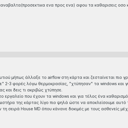
αναβαλτα(προσεκτικα ενα προς ενα) αφου τα καθαρισεις οσο κ
τιού μήπως άλλαξε το airflow στη κάρτα και ζεσταίνεται πιο γ
ε" 2-3 φορές λόγω θερμοκρασίας, "χτύπησαν" τα windows και γ
ας και δεις τι ακριβώς χτύπησε.
με το εργαλείο που έχουν τα windows και για τέλος ένα καθαρισμό 
ιστήρα της κάρτας λίγο πιο ψηλά ώστε να αποκλείσουμε αυτό 
ν τη σειρά House MD όπου κάνανε δοκιμές με τους ασθενείς μέχ