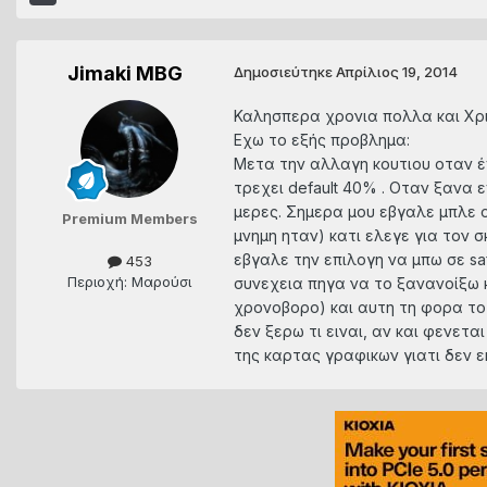
Jimaki MBG
Δημοσιεύτηκε
Απρίλιος 19, 2014
Καλησπερα χρονια πολλα και Χρι
Εχω το εξής προβλημα:
Μετα την αλλαγη κουτιου οταν έ
τρεχει default 40% . Οταν ξανα 
μερες. Σημερα μου εβγαλε μπλε ο
Premium Members
μνημη ηταν) κατι ελεγε για τον 
εβγαλε την επιλογη να μπω σε sa
453
Περιοχή: Μαρούσι
συνεχεια πηγα να το ξανανοίξω κ
χρονοβορο) και αυτη τη φορα το ε
δεν ξερω τι ειναι, αν και φενετ
της καρτας γραφικων γιατι δεν ε