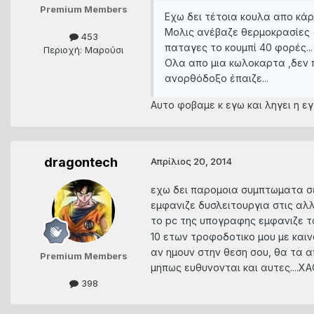
Premium Members
Εχω δει τέτοια κουλα απο κά
Μολις ανέβαζε θερμοκρασίες (
453
παταγες το κουμπί 40 φορές...
Περιοχή: Μαρούσι
Ολα απο μια κωλοκαρτα ,δεν π
ανορθόδοξο έπαιζε...
Αυτο φοβαμε κ εγω και ληγει η εγ
dragontech
Απρίλιος 20, 2014
εχω δει παρομοια συμπτωματα σε 
εμφανιζε δυσλειτουργια στις αλλ
το pc της υπογραφης εμφανιζε τ
10 ετων τροφοδοτικο μου με και
αν ημουν στην θεση σου, θα τα α
Premium Members
μηπως ευθυνονται και αυτες....ΧΑ
398