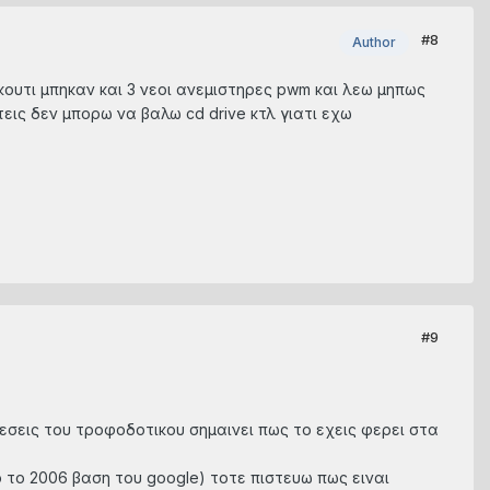
#8
Author
ουτι μπηκαν και 3 νεοι ανεμιστηρες pwm και λεω μηπως
τεις δεν μπορω να βαλω cd drive κτλ γιατι εχω
#9
εσεις του τροφοδοτικου σημαινει πως το εχεις φερει στα
ο το 2006 βαση του google) τοτε πιστευω πως ειναι