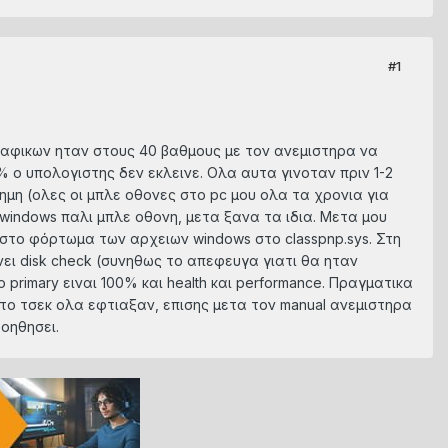
#1
ραφικων ηταν στους 40 βαθμους με τον ανεμιστηρα να
% ο υπολογιστης δεν εκλεινε. Ολα αυτα γινοταν πριν 1-2
μη (ολες οι μπλε οθονες στο pc μου ολα τα χρονια για
 windows παλι μπλε οθονη, μετα ξανα τα ιδια. Μετα μου
 στο φόρτωμα των αρχειων windows στο classpnp.sys. Στη
νει disk check (συνηθως το απεφευγα γιατι θα ηταν
 primary ειναι 100% και health και performance. Πραγματικα
α το τσεκ ολα εφτιαξαν, επισης μετα τον manual ανεμιστηρα
οηθησει.