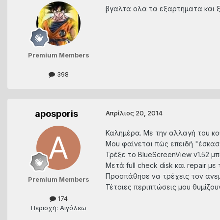
βγαλτα ολα τα εξαρτηματα και ξ
Premium Members
398
aposporis
Απρίλιος 20, 2014
Καλημέρα. Με την αλλαγή του κου
Μου φαίνεται πώς επειδή "έσκασ
Τρέξε το BlueScreenView v1.52 μπ
Μετά full check disk και repair 
Προσπάθησε να τρέχεις τον ανεμ
Premium Members
Τέτοιες περιπτώσεις μου θυμίζου
174
Περιοχή: Αιγάλεω