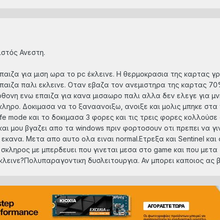
στός Ανεστη.
παιζα για μιση ωρα το pc έκλεινε. Η θερμοκρασια της καρτας γ
επαιζα παλι εκλεινε. Οταν εβαζα τον ανεμιστηρα της καρτας 70
θονη ενω επαιζα για κανα μισαωρο παλι αλλα δεν ελεγε για μνη
σκληρο. Δοκιμασα να το ξαναανοιξω, ανοιξε και μολις μπηκε στα
fe mode και το δοκιμασα 3 φορες και τις τρεις φορες κολλούσε
αι μου βγαζει απο τα windows πριν φορτοσουν οτι πρεπει να γι
κανα. Μετα απο αυτο ολα ειναι normal.Ετρεξα και Sentinel και ο
αι σκληρος με μπερδευει που γινεται μεσα στο game και που μετ
κλεινε?Πολυπαραγοντικη δυσλειτουργια. Αν μπορει καποιος ας β