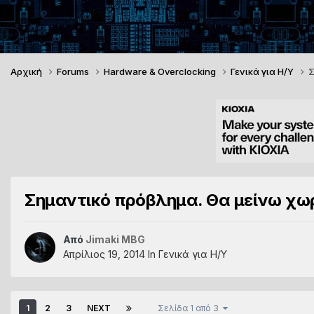
Αρχική
Forums
Hardware & Overclocking
Γενικά για Η/Υ
Σ
Σημαντικό πρόβλημα. Θα μείνω χω
Από
Jimaki MBG
Απρίλιος 19, 2014
In
Γενικά για Η/Υ
1
2
3
NEXT
Σελίδα 1 από 3