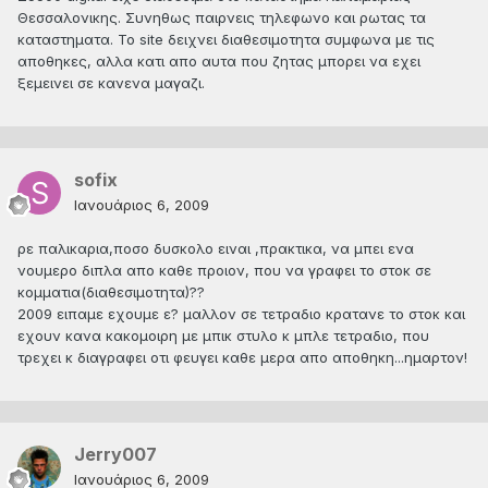
Θεσσαλονικης. Συνηθως παιρνεις τηλεφωνο και ρωτας τα
καταστηματα. Το site δειχνει διαθεσιμοτητα συμφωνα με τις
αποθηκες, αλλα κατι απο αυτα που ζητας μπορει να εχει
ξεμεινει σε κανενα μαγαζι.
sofix
Ιανουάριος 6, 2009
ρε παλικαρια,ποσο δυσκολο ειναι ,πρακτικα, να μπει ενα
νουμερο διπλα απο καθε προιον, που να γραφει το στοκ σε
κομματια(διαθεσιμοτητα)??
2009 ειπαμε εχουμε ε? μαλλον σε τετραδιο κρατανε το στοκ και
εχουν κανα κακομοιρη με μπικ στυλο κ μπλε τετραδιο, που
τρεχει κ διαγραφει οτι φευγει καθε μερα απο αποθηκη...ημαρτον!
Jerry007
Ιανουάριος 6, 2009