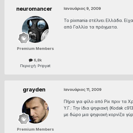
neuromancer
Ιανουάριος 9, 2009
To pixmania στέλνει Ελλάδα. Είχα
από Γαλλία τα πράγματα.
Premium Members
6,8k
Περιοχή: Pripyat
grayden
Ιανουάριος 11, 2009
Πήρα για φίλο από Pix πριν τα Χ
Υ.Γ.: Την ίδια ψηφιακή (Kodak c
με δώρο μια ψηφιακή κορνίζα γύ
Premium Members