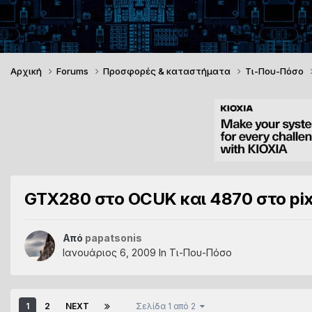
Αρχική
Forums
Προσφορές & καταστήματα
Τι-Που-Πόσο
GTX280 στο ΟCUK και 4870 στο pi
Από
papatsonis
Ιανουάριος 6, 2009
In
Τι-Που-Πόσο
1
2
NEXT
Σελίδα 1 από 2