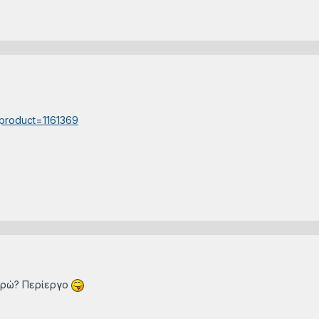
x?product=1161369
υρώ? Περίεργο