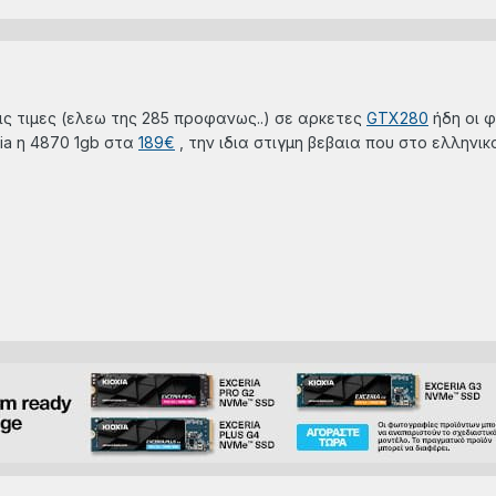
τις τιμες (ελεω της 285 προφανως..) σε αρκετες
GTX280
ήδη οι φ
nia η 4870 1gb στα
189€
, την ιδια στιγμη βεβαια που στο ελληνικ