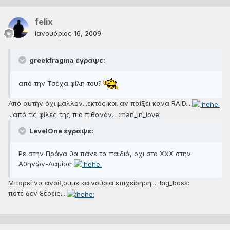
felix
Ιανουάριος 16, 2009
greekfragma έγραψε:
από την Τσέχα φίλη του?
Από αυτήν όχι μάλλον...εκτός και αν παίξει κανα RAID....
...από τις φίλες της πιό πιθανόν... :man_in_love:
LevelOne έγραψε:
Ρε στην Πράγα θα πάνε τα παιδιά, οχι στο ΧΧΧ στην
Αθηνών-Λαμίας
Μπορεί να ανοίξουμε καινούρια επιχείρηση... :big_boss:
ποτέ δεν ξέρεις....