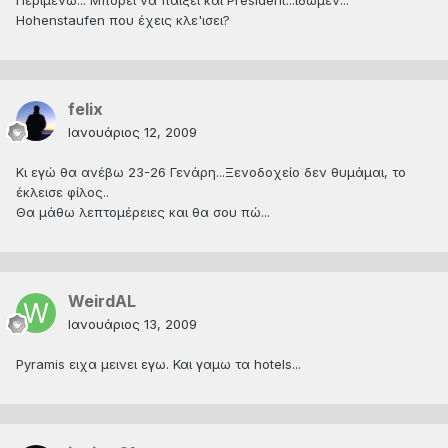
Περιμένω... Μπορεί να παίξει και President...ιδωμεν...
Hohenstaufen που έχεις κλε'ισει?
felix
Ιανουάριος 12, 2009
Κι εγώ θα ανέβω 23-26 Γενάρη...Ξενοδοχείο δεν θυμάμαι, το
έκλεισε φίλος..
Θα μάθω λεπτομέρειες και θα σου πώ...
WeirdAL
Ιανουάριος 13, 2009
Pyramis ειχα μεινει εγω. Και γαμω τα hotels...