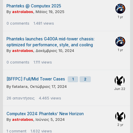
Phanteks @ Computex 2025
By
astrolabos
,
Μάϊος 19, 2025
0
comments
1.481
views
Phanteks launches G400A mid-tower chassis:
optimized for performance, style, and cooling
By
astrolabos
,
Δεκέμβριος 10, 2024
0
comments
1.111
views
[BFFPC] Full/Mid Tower Cases
1
2
By
fatalara
,
Οκτώβριος 17, 2024
26
απαντήσεις
4.465
views
Computex 2024: Phanteks’ New Horizon
By
astrolabos
,
Ιούνιος 5, 2024
1
comment
1.632
views