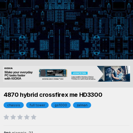
4870 hybrid crossfirex me HD3300
chassis
full tower
gs1000
zalman
Από
giannis-21