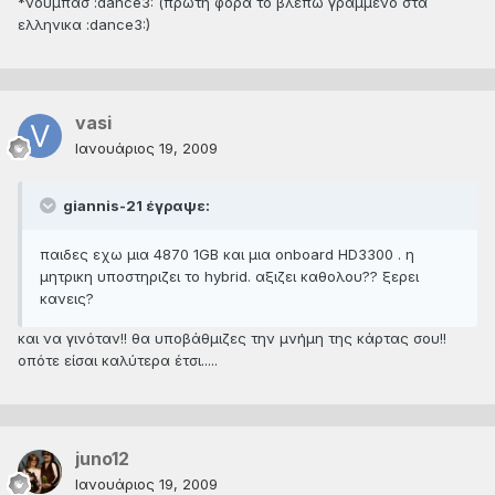
*νουμπασ :dance3: (πρωτη φορα το βλεπω γραμμενο στα
ελληνικα :dance3:)
vasi
Ιανουάριος 19, 2009
giannis-21 έγραψε:
παιδες εχω μια 4870 1GB και μια onboard HD3300 . η
μητρικη υποστηριζει το hybrid. αξιζει καθολου?? ξερει
κανεις?
και να γινόταν!! θα υποβάθμιζες την μνήμη της κάρτας σου!!
οπότε είσαι καλύτερα έτσι.....
juno12
Ιανουάριος 19, 2009