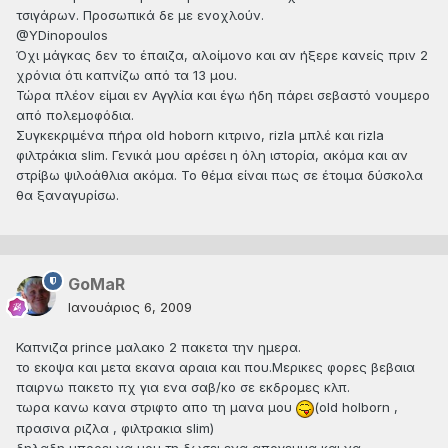
τσιγάρων. Προσωπικά δε με ενοχλούν.
@YDinopoulos
Όχι μάγκας δεν το έπαιζα, αλοίμονο και αν ήξερε κανείς πριν 2
χρόνια ότι καπνίζω από τα 13 μου.
Τώρα πλέον είμαι εν Αγγλία και έγω ήδη πάρει σεβαστό νουμερο
από πολεμοφόδια.
Συγκεκριμένα πήρα old hoborn κιτρινο, rizla μπλέ και rizla
φιλτράκια slim. Γενικά μου αρέσει η όλη ιστορία, ακόμα και αν
στρίβω ψιλοάθλια ακόμα. Το θέμα είναι πως σε έτοιμα δύσκολα
θα ξαναγυρίσω.
GoMaR
Ιανουάριος 6, 2009
Καπνιζα prince μαλακο 2 πακετα την ημερα.
το εκοψα και μετα εκανα αραια και που.Μερικες φορες βεβαια
παιρνω πακετο πχ για ενα σαβ/κο σε εκδρομες κλπ.
τωρα κανω κανα στριφτο απο τη μανα μου
(old holborn ,
πρασινα ριζλα , φιλτρακια slim)
δηλαδη μπορει να μου τη δωσει ενα απογευμα και να