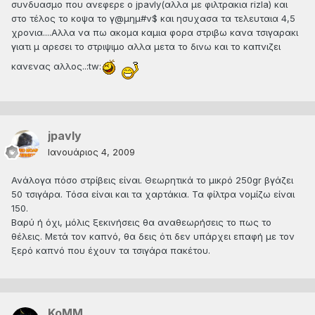
συνδυασμο που ανεφερε ο jpavly(αλλα με φιλτρακια rizla) και
στο τέλος το κοψα το γ@μημ#ν$ και ησυχασα τα τελευταια 4,5
χρονια....Αλλα να πω ακομα καμια φορα στριβω κανα τσιγαρακι
γιατι μ αρεσει το στριψιμο αλλα μετα το δινω και το καπνιζει
κανενας αλλος..:tw:
jpavly
Ιανουάριος 4, 2009
Ανάλογα πόσο στρίβεις είναι. Θεωρητικά το μικρό 250gr βγάζει
50 τσιγάρα. Τόσα είναι και τα χαρτάκια. Τα φίλτρα νομίζω είναι
150.
Βαρύ ή όχι, μόλις ξεκινήσεις θα αναθεωρήσεις το πως το
θέλεις. Μετά τον καπνό, θα δεις ότι δεν υπάρχει επαφή με τον
ξερό καπνό που έχουν τα τσιγάρα πακέτου.
KoMM