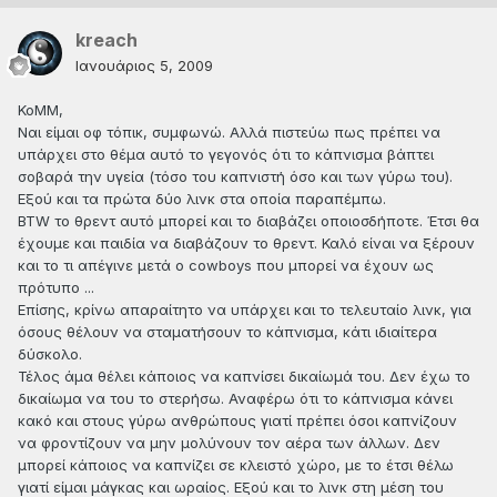
kreach
Ιανουάριος 5, 2009
KoMM,
Ναι είμαι οφ τόπικ, συμφωνώ. Αλλά πιστεύω πως πρέπει να
υπάρχει στο θέμα αυτό το γεγονός ότι το κάπνισμα βάπτει
σοβαρά την υγεία (τόσο του καπνιστή όσο και των γύρω του).
Εξού και τα πρώτα δύο λινκ στα οποία παραπέμπω.
BTW το θρεντ αυτό μπορεί και το διαβάζει οποιοσδήποτε. Έτσι θα
έχουμε και παιδία να διαβάζουν το θρεντ. Καλό είναι να ξέρουν
και το τι απέγινε μετά ο cowboys που μπορεί να έχουν ως
πρότυπο ...
Επίσης, κρίνω απαραίτητο να υπάρχει και το τελευταίο λινκ, για
όσους θέλουν να σταματήσουν το κάπνισμα, κάτι ιδιαίτερα
δύσκολο.
Τέλος άμα θέλει κάποιος να καπνίσει δικαίωμά του. Δεν έχω το
δικαίωμα να του το στερήσω. Αναφέρω ότι το κάπνισμα κάνει
κακό και στους γύρω ανθρώπους γιατί πρέπει όσοι καπνίζουν
να φροντίζουν να μην μολύνουν τον αέρα των άλλων. Δεν
μπορεί κάποιος να καπνίζει σε κλειστό χώρο, με το έτσι θέλω
γιατί είμαι μάγκας και ωραίος. Εξού και το λινκ στη μέση του