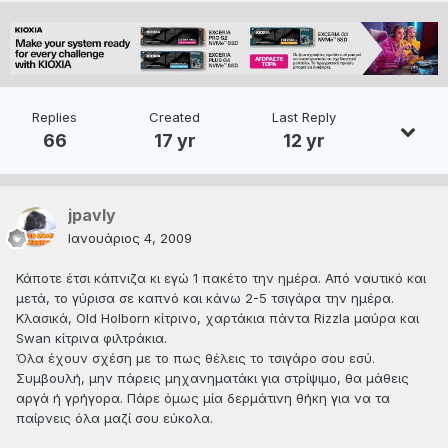
Replies
Created
Last Reply
66
17 yr
12 yr
jpavly
Ιανουάριος 4, 2009
Κάποτε έτσι κάπνιζα κι εγώ 1 πακέτο την ημέρα. Από ναυτικό και
μετά, το γύρισα σε καπνό και κάνω 2-5 τσιγάρα την ημέρα.
Κλασικά, Old Holborn κίτρινο, χαρτάκια πάντα Rizzla μαύρα και
Swan κίτρινα φιλτράκια.
Όλα έχουν σχέση με το πως θέλεις το τσιγάρο σου εσύ.
Συμβουλή, μην πάρεις μηχανηματάκι για στρίψιμο, θα μάθεις
αργά ή γρήγορα. Πάρε όμως μία δερμάτινη θήκη για να τα
παίρνεις όλα μαζί σου εύκολα.