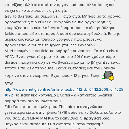
καπνίζεις αλλά και από τον οργανισμό σου, αλλά όπως και
νάχει σε καταστρέφει ... σιγά σιγά.
Δεν το βλέπεις, μα συμβαίνει ... σιγά σιγά. Μήπως με τα χρόνια
αρρωσταίνεις πιο εύκολα, αναρρώνεις πιο αργά? Μήπως
κουράζεσαι πιο εύκολα? Αναφέρομαι τόσο κατά την άθληση
(aikido όπως είδα στο προφίλ σου) όσο και στη δουλειά. Επίσης,
μερικά κουτάκια με τσιγάρα γράφουν πως μπορεί να
προκαλέσουν "δυσλειτουργία" (του *** εννοούν).
ΜΗΝ περιμένεις να δείς τις σοβαρές συνέπειες. Τότε θα είναι
ΑΡΓΑ. Ένας γνωστός μου (κάπου στα 50) ήταν χρόνια τώρα
duracell. Ξαφνικά άρχισε να βγάζει αίμα με το βήχα. Δεν είναι
τίποτα είπε. Δεν περνούσε. Έκανε εξετάσεις και του βρήκαν
καρκίνο στον πνεύμονα. Έχει τώρα ~12 μήνες ζωής
ΒΤW
http://www.enet.gr/online/online_text/c=112,dt=04.12.2008,id=1525
1092
(το παθητικό κάπνισμα βλάπει - ο καπνιστής βλάπτει
σοβαρά τον συνάνθρωπό του)
Edit: Όσοι από σας, μέλη του TheLab και αναγνώστες
γενικότερα είστε στην ηλικία 13-18 ετών να το βάλετε καλά στο
νου σας: ΔΕΝ ΕΙΝΑΙ ΜΑΓΚΙΑ το κάπνισμα. Ο
πραγματικός
μάγκας είναι αυτός που θα αντισταθεί στον πειρασμό...