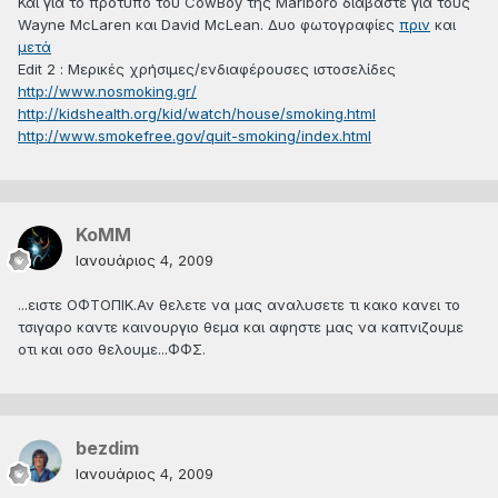
Και για το πρότυπο του CowBoy της Marlboro διαβάστε για τους
Wayne McLaren και David McLean. Δυο φωτογραφίες
πριν
και
μετά
Edit 2 : Μερικές χρήσιμες/ενδιαφέρουσες ιστοσελίδες
http://www.nosmoking.gr/
http://kidshealth.org/kid/watch/house/smoking.html
http://www.smokefree.gov/quit-smoking/index.html
KoMM
Ιανουάριος 4, 2009
...ειστε ΟΦΤΟΠΙΚ.Αν θελετε να μας αναλυσετε τι κακο κανει το
τσιγαρο καντε καινουργιο θεμα και αφηστε μας να καπνιζουμε
οτι και οσο θελουμε...ΦΦΣ.
bezdim
Ιανουάριος 4, 2009