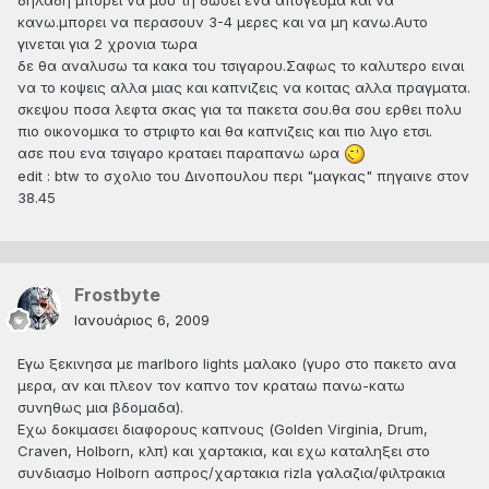
κανω.μπορει να περασουν 3-4 μερες και να μη κανω.Αυτο
γινεται για 2 χρονια τωρα
δε θα αναλυσω τα κακα του τσιγαρου.Σαφως το καλυτερο ειναι
να το κοψεις αλλα μιας και καπνιζεις να κοιτας αλλα πραγματα.
σκεψου ποσα λεφτα σκας για τα πακετα σου.θα σου ερθει πολυ
πιο οικονομικα το στριφτο και θα καπνιζεις και πιο λιγο ετσι.
ασε που ενα τσιγαρο κραταει παραπανω ωρα
edit : btw το σχολιο του Δινοπουλου περι "μαγκας" πηγαινε στον
38.45
Frostbyte
Ιανουάριος 6, 2009
Εγω ξεκινησα με marlboro lights μαλακο (γυρο στο πακετο ανα
μερα, αν και πλεον τον καπνο τον κραταω πανω-κατω
συνηθως μια βδομαδα).
Εχω δοκιμασει διαφορους καπνους (Golden Virginia, Drum,
Craven, Holborn, κλπ) και χαρτακια, και εχω καταληξει στο
συνδιασμο Holborn ασπρος/χαρτακια rizla γαλαζια/φιλτρακια