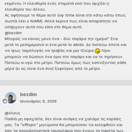
κειμένου. Η ελευθερία ενός σταματά εκεί που αρχίζει η
ελευθερία του άλλου.
Ας αφήσουμε το θέμα αυτό (οφ τόπικ είναι στο κάτω κάτω όπως
σωστά λέει ο ΚοΜΜ). Απλά έκρινα πως είναι απαραίτητο να
υπάρχουν αυτά που είπα στο θέμα αυτό.
@bezdim
Μπορείς να κάνεις μόνο ένα - δύο τσιγάρα την ημέρα? Ένα
μετά το μεσημεριανό κι ένα μετά το aikido. Δε πιστεύω όποτε και
να τρως τσιμπλογάς να τραβάς και μια τζούρα
Λίγοι
μπορούν να δώσουν ένα όριο στο τσιγάρο και να το τηρήσουν.
Πιστεύω κι εγώ στο μέτρο. Πιστεύω όμως πως καπνίζοντας κάθε
μέρα (κι ας είναι ένα δύο) ξεφεύγεις από το μέτρο.
bezdim
Ιανουάριος 6, 2009
@όλους
Παιδιά μη σφαχτείτε, δεν είναι ανάγκη να χαλάμε τις καρδιές
μας. Τα "offtopic" μηνύματα θα μπορούσαν να εκληφθούν και
σαν τα προειδοποιητικά ταμπελάκια που έχουν τα πακέτα των