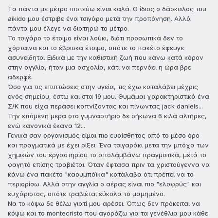
Tα πάντα με μέτρο πιστεύω είναι καλά. Ο ίδιος ο δάσκαλος του
aikido μου έστριβε ένα τσιγάρο μετά την προπόνηση. Αλλά
πάντα μου έλεγε να διατηρώ το μέτρο.
Το τσιγάρο το έτοιμο είναι λούκι, διότι προσωπικά δεν το
χόρταινα και το έβρισκα έτοιμο, οπότε το πακέτο έφευγε
ασυνείδητα. Ειδικά με την καθιστική ζωή που κάνω κατά κόρον
στην αγγλία, ήταν μια ασχολία, κάτι να περνάει η ώρα βρε
αδερφέ.
Όσο για τις επιπτώσεις στην υγεία, τις έχω καταλάβει μέχρις
ενός σημείου, έστω και στα 19 μου. Θυμάμαι χαρακτηριστικά ένα
Σ/Κ που είχα περάσει καπνίζοντας και πίνωντας jack daniels...
Tην επόμενη μερα στο γυμναστήριο δε σήκωνα 6 κιλά αλτήρες,
ενώ κανονικά έκανα 12...
Γενικά σαν οργανισμός είμαι πιο ευαίσθητος από το μέσο όρο
και πραγματικά με έχει ρίξει. Ένα τσιγαράκι μετα την μπόχα των
χημικών του εργαστηρίου το απολαμβάνω πραγματικά, μετά το
φαγητό επίσης τραβιέται. Όταν έφτασα πριν τα χριστούγεννα να
κάνω ένα πακέτο "καουμπόϊκα" κατάλαβα ότι πρέπει να το
περιορίσω. Αλλά στην αγγλία ο αέρας είναι πιο "ελαφρύς" και
ευχάριστος, οπότε τραβιέται εύκολα το μαμημένο.
Να το κόψω δε θέλω γιατί μου αρέσει. Όπως δεν πρόκειται να
κόψω και το montecristo που αγοράζω για τα γενέθλια μου κάθε