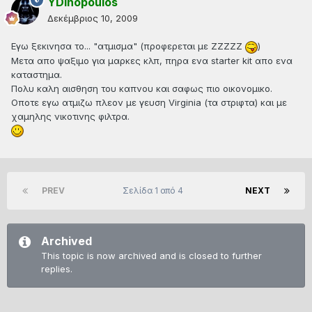
YDinopoulos
Δεκέμβριος 10, 2009
Εγω ξεκινησα το... "ατμισμα" (προφερεται με ΖΖΖΖΖ
)
Μετα απο ψαξιμο για μαρκες κλπ, πηρα ενα starter kit απο ενα
καταστημα.
Πολυ καλη αισθηση του καπνου και σαφως πιο οικονομικο.
Οποτε εγω ατμιζω πλεον με γευση Virginia (τα στριφτα) και με
χαμηλης νικοτινης φιλτρα.
PREV
Σελίδα 1 από 4
NEXT
Archived
This topic is now archived and is closed to further
replies.