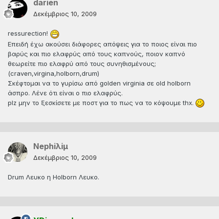
darien
Δεκέμβριος 10, 2009
ressurection!
Επειδή έχω ακούσει διάφορες απόψεις για το ποιος είναι πιο
βαρύς και πιο ελαφρύς από τους καπνούς, ποιον καπνό
θεωρείτε πιο ελαφρύ από τους συνηθισμένους;
(craven,virgina,holborn,drum)
Σκέφτομαι να το γυρίσω από golden virginia σε old holborn
άσπρο. Λένε ότι είναι ο πιο ελαφρύς.
plz μην το ξεσκίσετε με ποστ για το πως να το κόψουμε thx.
Nephiλiμ
Δεκέμβριος 10, 2009
Drum Λευκο η Holborn Λευκο.