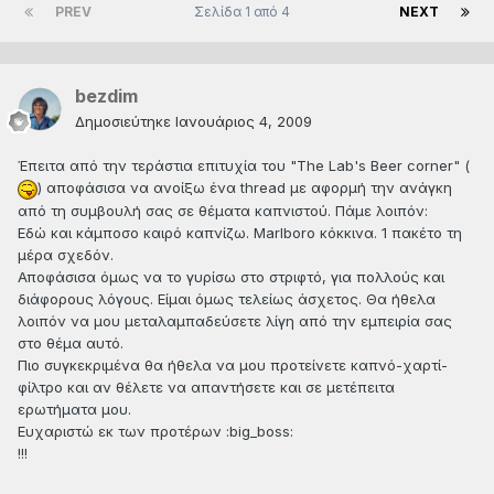
PREV
Σελίδα 1 από 4
NEXT
bezdim
Δημοσιεύτηκε
Ιανουάριος 4, 2009
Έπειτα από την τεράστια επιτυχία του "The Lab's Beer corner" (
) αποφάσισα να ανοίξω ένα thread με αφορμή την ανάγκη
από τη συμβουλή σας σε θέματα καπνιστού. Πάμε λοιπόν:
Εδώ και κάμποσο καιρό καπνίζω. Μarlboro κόκκινα. 1 πακέτο τη
μέρα σχεδόν.
Αποφάσισα όμως να το γυρίσω στο στριφτό, για πολλούς και
διάφορους λόγους. Είμαι όμως τελείως άσχετος. Θα ήθελα
λοιπόν να μου μεταλαμπαδεύσετε λίγη από την εμπειρία σας
στο θέμα αυτό.
Πιο συγκεκριμένα θα ήθελα να μου προτείνετε καπνό-χαρτί-
φίλτρο και αν θέλετε να απαντήσετε και σε μετέπειτα
ερωτήματα μου.
Ευχαριστώ εκ των προτέρων :big_boss:
!!!