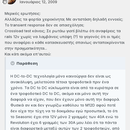
Ιανουάριος 12, 2009
Μερικές ερωτήσεις:
Aλλάζεις τα φορτία χειροκίνητα; Με αντιστάση δηλαδή εννοείς;
Το transient response δεν σε απασχόλησε;
Crossload test κάνεις; Σε ρωτάω γιατί βλέπω ότι αναφέρεις τα
rails 12v χωρίς να λαμβάνεις υπόψη (?) το γεγονός ότι οι τιμές
που αναφέρει ο κάθε κατασκευαστής σπανίως ανταποκρίνονται
στην πραγματικότητα...
Kαι κάτι ακόμα επ'αυτού:
Παράθεση
H DC-to-DC τεχνολογία μόνο καινούργια δεν είναι ως
ανακάλυψη, μελετούσα τέτοια τροφοδοτικά πριν ένα
χρόνο. Τα DC to DC κύκλωματα είναι από τα κυριότερα σε
ένα τροφοδοτικό DC to DC, ακόμα και μόνο αυτή την
διαφορά να είχαν, που δεν έχουν μόνο αυτή την διαφορά.
Φυσικά αν και δεν γνωρίζω καθόλου το Μ12D αφού ποτέ
δεν είχα την τύχη να το δοκιμάσω εγώ προσωπικά, το ότι
το Seasonic έχει στα 12V μόνο 2 γραμμές των 40Α ενώ το
Revolution έχει 6 γραμμές των 30Α μου λέει ότι τα πάντα
είναι διαφορετικά μεταξύ αυτών των 2 τροφοδοτικών, από