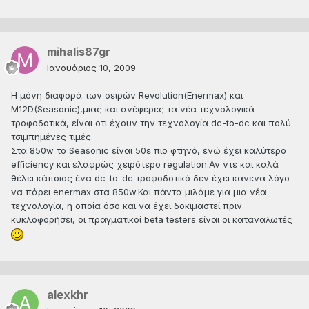
mihalis87gr
Ιανουάριος 10, 2009
Η μόνη διαφορά των σειρών Revolution(Enermax) και
M12D(Seasonic),μιας και ανέφερες τα νέα τεχνολογικά
τροφοδοτικά, είναι οτι έχουν την τεχνολογία dc-to-dc και πολύ
τσιμπημένες τιμές.
Στα 850w το Seasonic είναι 50ε πιο φτηνό, ενώ έχει καλύτερο
efficiency και ελαφρώς χειρότερο regulation.Αν ντε και καλά
θέλει κάποιος ένα dc-to-dc τροφοδοτικό δεν έχει κανενα λόγο
να πάρει enermax στα 850w.Και πάντα μιλάμε για μια νέα
τεχνολογία, η οποία όσο και να έχει δοκιμαστεί πριν
κυκλοφορήσει, οι πραγματικοί beta testers είναι οι καταναλωτές
alexkhr