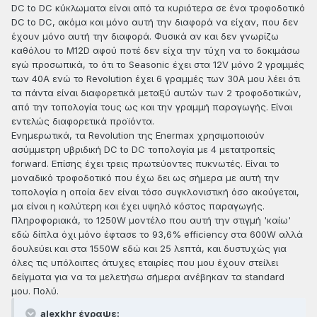
DC to DC κύκλωματα είναι από τα κυριότερα σε ένα τροφοδοτικό
DC to DC, ακόμα και μόνο αυτή την διαφορά να είχαν, που δεν
έχουν μόνο αυτή την διαφορά. Φυσικά αν και δεν γνωρίζω
καθόλου το Μ12D αφού ποτέ δεν είχα την τύχη να το δοκιμάσω
εγώ προσωπικά, το ότι το Seasonic έχει στα 12V μόνο 2 γραμμές
των 40Α ενώ το Revolution έχει 6 γραμμές των 30Α μου λέει ότι
τα πάντα είναι διαφορετικά μεταξύ αυτών των 2 τροφοδοτικών,
από την τοπολογία τους ως και την γραμμή παραγωγής. Είναι
εντελώς διαφορετικά προϊόντα.
Ενημερωτικά, τα Revolution της Enermax χρησιμοποιούν
ασύμμετρη υβριδική DC to DC τοπολογία με 4 μετατροπείς
forward. Επίσης έχει τρεις πρωτεύοντες πυκνωτές. Είναι το
μοναδικό τροφοδοτικό που έχω δει ως σήμερα με αυτή την
τοπολογία η οποία δεν είναι τόσο συγκλονιστική όσο ακούγεται,
μα είναι η καλύτερη και έχει υψηλό κόστος παραγωγής.
Πληροφοριακά, το 1250W μοντέλο που αυτή την στιγμή 'καίω'
εδώ δίπλα όχι μόνο έφτασε το 93,6% efficiency στα 600W αλλά
δουλεύει και στα 1550W εδώ και 25 λεπτά, και δυστυχώς για
όλες τις υπόλοιπες άτυχες εταιρίες που μου έχουν στείλει
δείγματα για να τα μελετήσω σήμερα ανέβηκαν τα standard
μου. Πολύ.
alexkhr έγραψε: