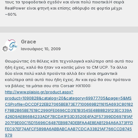
τους τα τροφοδοτικά σχεδόν και είναι πολύ ποιοτικά.Η σειρά
RealPower είναι φτηνή και επίσης αθόρυβο σε φορτία μέχρι
~60%
Grace
Ιανουάριος 10, 2009
Θεωρώντας ότι θέλεις κάτι τεχνολογικά καλύτερο από αυτό που
ήδη έχεις, καλό θα ήταν να κοιτάς μόνο το CM UCP. Τα άλλα
δύο είναι πολύ καλά προϊόντα αλλά δεν είναι σημαντικά
καλύτερα από αυτό που ήδη έχεις. Αν και εγώ θα σου πρότεινα
να βάλεις τα μάτια σου στο Corsair HX1000:
http://www.plaisio.gr/product.aspx?
product=1090828&catalog=20&category=69977705&page=5&MS
CSProfile=DCCDF22EB27065BE873E77100669B211615A693C80182
F78B2B65BE7E18C2990FE0696CD31E1B3545E48B8B29123EC339A
426D9AE86684233ADF7BCDA1F53D3520E4FA2F57399DD69781AF
207F9E00C15D15696C6487EB9874DEBFAA4E8EAB1294A6A373FFD
FEC97EF74AFCF5898A6ABBABCAAB7CDCA33821AF766CCD8745
979