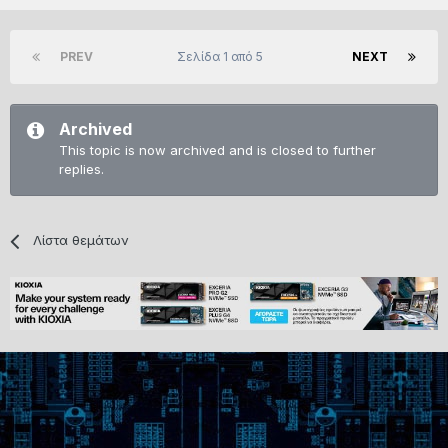
PREV
Σελίδα 1 από 5
NEXT
Archived
This topic is now archived and is closed to further
replies.
Λίστα θεμάτων