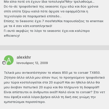
Μα είπα ποτέ οτι έχουν ίδια τοπολογία?Μην τρελαθούμε...
Dc-to-dc τροφοδοτικό της seasonic έχω εδώ και δύο χρόνια
σπίτι οπότε ξέρω καλά πότε άρχισε να εφαρμόζεται η
τεχνολογία σε πειραματικό επίπεδο...
Επίσης το Seasonic έχει 7 mosfets!Και παρουσίαζεις το enermax
με τα 4 σαν κάτι καταπληκτικό!
Γι αυτό ακριβώς το λόγο το seasonic έχει και καλύτερο
efficiency!
alexkhr
Ιανουάριος 12, 2009
Τελικά μου αντικατέστησαν το etasis 850 με το corsair TX850.
Ζήτησα άλλο αλλά μου είπαν πως το προηγούμενο τροφοδοτικό
μου τώρα κοστολογείται στα 20 ευρώ!!! Και αν ήθελα άλλο θα
μου έκοβαν πιστωτικό 20 ευρώ και θα πλήρωνα τη διαφορά!!!
Είναι απίστευτοι οι άνθρωποι εκεί!!! Καλό είναι το corsair? Στο νετ
που έψαξα καλά λόγια βρήκα αλλά τη δική σας γνώμη την
εμπιστεύομαι περισσότερο.