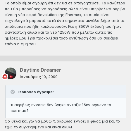
To οποίο είμαι σίγουρη ότι δεν θα σε απογοητεύσει. Το καλύτερο
που θα μπορούσες να αγοράσεις αλλά είναι υπερβολικά ακριβό
είναι η νέα σειρά Revolution της Enermax, το οποίο είναι
τεχνολογικά μπροστά κατά ένα σημαντικά μεγάλο βήμα από τα
υπόλοιπα που ήδη κυκλοφορούν. Και η 850W έκδοσή του ήταν
φανταστική αλλά και το νέο 1250W που μελετώ αυτές τις
ημέρες μου έχει προκαλέσει τόσο εντύπωση όσο θα σοκάρει
εσένα η τιμή του.
Daytime Dreamer
Ιανουάριος 10, 2009
Tsakonas έγραψε:
τι ακριβως εννοεις δεν βγηκε ανταξιο?δεν σηκωνε το
συστημα?
Θα θελα και γω να μαθω τι ακριβως εννοει ο φιλος μια και το
εχω το συγκεκριμενο και ειναι σκυλι