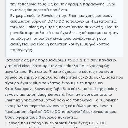
την τοπολογία τους ως και την γραμμή παραγωγής. Είναι
εντελώς διαφορετικά προϊόντα.
Ενημερωτικά, τα Revolution της Enermax χρησιμοποιούν
ασύμμετρη υβριδική DC to DC τοπολογία με 4 μετατροπείς
forward. Επίσης έχει τρεις πρωτεύοντες πυκνωτές. Είναι το
μοναδικό τροφοδοτικό που έχω δει ως σήμερα με αυτή την
τοπολογία η οποία δεν είναι τόσο συγκλονιστική όσο
ακούγεται, μα είναι η καλύτερη και έχει υψηλό κόστος
παραγωγής.
Καταρχήν ας μην παρουσιάζουμε το DC-2-DC σαν πανάκεια
γιατί ΔΕΝ είναι. Κατα πρώτον τα επίπεδα EMI είναι σαφώς
μεγαλύτερα. Ένα αυτό.. Έπειτα έχουμε το κόστος που είναι
σαφώς αυξημένο παρόλο τα integrated dc-2-dc κυκλώματα που
σίγουρα έχουν ρίξει το κόστος έναντι με το παρελθόν.
Κατα δεύτερον.. λέγοντας "υβριδικό κύκλωμα" επί της ουσίας
εννοείς μια μικρή daughterboard; Γιατί αν είναι έτσι τότε το
Enermax χρησιμοποιεί απλά dc-2-dc τοπολογία. Το "υβριδική"
είναι μάλλον περιττόν. Αν εννοείς κάτι άλλο με την έννοια
"ασύμμετρη υβριδική DC to DC τοπολογία" διευκρίνισέ το μου.
Όσον αφορά τους 3 κύριους πυκνωτές...
Ο λόγος που υπάρχουν είναι γιατί όταν έχεις DC-2-DC