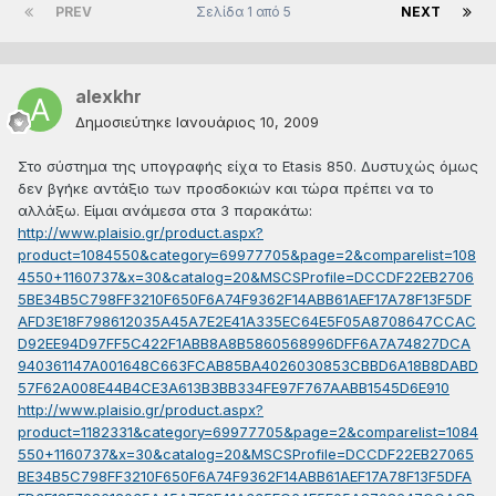
PREV
Σελίδα 1 από 5
NEXT
alexkhr
Δημοσιεύτηκε
Ιανουάριος 10, 2009
Στο σύστημα της υπογραφής είχα το Etasis 850. Δυστυχώς όμως
δεν βγήκε αντάξιο των προσδοκιών και τώρα πρέπει να το
αλλάξω. Είμαι ανάμεσα στα 3 παρακάτω:
http://www.plaisio.gr/product.aspx?
product=1084550&category=69977705&page=2&comparelist=108
4550+1160737&x=30&catalog=20&MSCSProfile=DCCDF22EB2706
5BE34B5C798FF3210F650F6A74F9362F14ABB61AEF17A78F13F5DF
AFD3E18F798612035A45A7E2E41A335EC64E5F05A8708647CCAC
D92EE94D97FF5C422F1ABB8A8B5860568996DFF6A7A74827DCA
940361147A001648C663FCAB85BA4026030853CBBD6A18B8DABD
57F62A008E44B4CE3A613B3BB334FE97F767AABB1545D6E910
http://www.plaisio.gr/product.aspx?
product=1182331&category=69977705&page=2&comparelist=1084
550+1160737&x=30&catalog=20&MSCSProfile=DCCDF22EB27065
BE34B5C798FF3210F650F6A74F9362F14ABB61AEF17A78F13F5DFA