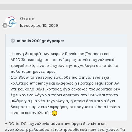
Grace
Ιανουάριος 10, 2009
mihalis2001gr έγραψε:
Η μόνη διαφορά των σειρών Revolution(Enermax) και
M12D(Seasonic),μιας και ανέφερες τα νέα τεχνολογικά
τροφοδοτικά, είναι οτι έχουν την τεχνολογία dc-to-dc και
πολύ τσιμπημένες τιμές.
Στα 850w το Seasonic είναι 50ε πιο φτηνό, ενώ έχει
καλύτερο efficiency και ελαφρώς χειρότερο regulation.Αν
ντε και καλά θέλει κάποιος ένα dc-to-dc τροφοδοτικό δεν
έχει κανενα λόγο να πάρει enermax στα 850w.Και πάντα
μιλάμε για μια νέα τεχνολογία, η οποία όσο και να έχει
δοκιμαστεί πριν κυκλοφορήσει, οι πραγματικοί beta testers
είναι οι καταναλωτές
H DC-to-DC τεχνολογία μόνο καινούργια δεν είναι ως
ανακάλυψη, μελετούσα τέτοια τροφοδοτικά πριν ένα χρόνο. Τα