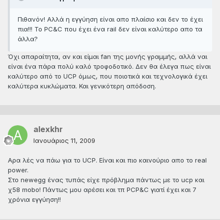
Πιθανόν! Αλλά η εγγύηση είναι απο πλαίσιο και δεν το έχει
πια!!! Το PC&C που έχει ένα rail δεν είναι καλύτερο απο τα
άλλα?
Όχι απαραίτητα, αν και είμαι fan της μονής γραμμής, αλλά ναι
είναι ένα πάρα πολύ καλό τροφοδοτικό. Δεν θα έλεγα πως είναι
καλύτερο από το UCP όμως, που ποιοτικά και τεχνολογικά έχει
καλύτερα κυκλώματα. Και γενικότερη απόδοση.
alexkhr
Ιανουάριος 11, 2009
Αρα λές να πάω για το UCP. Είναι και πιο καινούριο απο το real
power.
Στο newegg ένας τυπάς είχε πρόβλημα πάντως με το ucp και
χ58 mobo! Πάντως μου αρέσει και τπ PCP&C γιατί έχει και 7
χρόνια εγγύηση!!