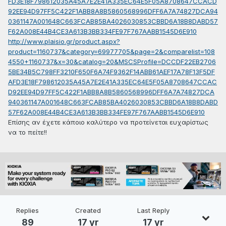
FD3E18F798612035A45A7E2E41A335EC64E5F05A8708647CCACD
92EE94D97FF5C422F1ABB8A8B5860568996DFF6A7A74827DCA94
0361147A001648C663FCAB85BA4026030853CBBD6A18B8DABD57
F62A008E44B4CE3A613B3BB334FE97F767AABB1545D6E910
http://www.plaisio.gr/product.aspx?
product=1160737&category=69977705&page=2&comparelist=108
4550+1160737&x=30&catalog=20&MSCSProfile=DCCDF22EB2706
5BE34B5C798FF3210F650F6A74F9362F14ABB61AEF17A78F13F5DF
AFD3E18F798612035A45A7E2E41A335EC64E5F05A8708647CCAC
D92EE94D97FF5C422F1ABB8A8B5860568996DFF6A7A74827DCA
940361147A001648C663FCAB85BA4026030853CBBD6A18B8DABD
57F62A008E44B4CE3A613B3BB334FE97F767AABB1545D6E910
Επίσης αν έχετε κάποιο καλύτερο να προτείνεται ευχαρίστως
να το πείτε!!
Replies
Created
Last Reply
89
17 yr
17 yr