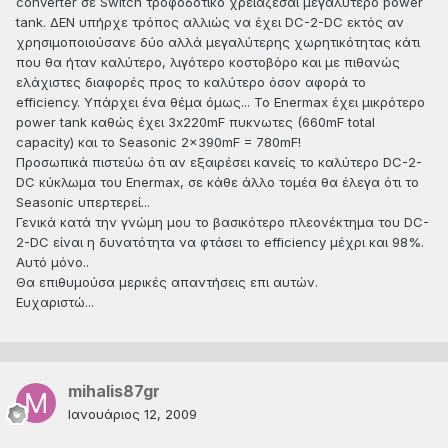
converter σε Switch τροφοδοτικό χρειάζεσαι μεγαλύτερο power
tank. ΔΕΝ υπήρχε τρόπος αλλιώς να έχει DC-2-DC εκτός αν
χρησιμοποιούσανε δύο αλλά μεγαλύτερης χωρητικότητας κάτι
που θα ήταν καλύτερο, λιγότερο κοστοβόρο και με πιθανώς
ελάχιστες διαφορές προς το καλύτερο όσον αφορά το
efficiency. Υπάρχει ένα θέμα όμως... Το Enermax έχει μικρότερο
power tank καθώς έχει 3x220mF πυκνωτες (660mF total
capacity) και το Seasonic 2x390mF = 780mF!
Προσωπικά πιστεύω ότι αν εξαιρέσει κανείς το καλύτερο DC-2-
DC κύκλωμα του Enermax, σε κάθε άλλο τομέα θα έλεγα ότι το
Seasonic υπερτερεί...
Γενικά κατά την γνώμη μου το βασικότερο πλεονέκτημα του DC-
2-DC είναι η δυνατότητα να φτάσει το efficiency μέχρι και 98%.
Αυτό μόνο..
Θα επιθυμούσα μερικές απαντήσεις επι αυτών.
Ευχαριστώ...
mihalis87gr
Ιανουάριος 12, 2009