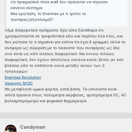
οτι πραγματικά τόσα watt δεν πρόκειται να σηκώσει
κανένα σύστημα.
Μια ερώτηση, το Enermax με τι τρόπο το
τεστάρεις(εξοπλισμό)?
Λέμε διαφορετικά πράγματα. Εγώ είπα ξεκάθαρα ότι
χρησιμοποιείται σε τροφοδοτικά εδώ και περίπου ένα έτος, και
δεν ρώτησα το τι σημαίνει για εσένα ότι έχει 6 γραμμές αλλά το
ανέφερα ως σύγκριση με το Seasonic που αναφέρεις ως ίδιο
ενώ είναι ως κάτι τελείως διαφορετικό. Και εννοώ τελείως
διαφορετικό, δεν έχουν απολύτως κανένα κοινό. Εκτός αν εσύ
βλέπεις κάτι το οτιδήποτε κοινό μεταξύ αυτών των 2
τοπολογιών:
Enermax Revolution
Seasonic M12D
Με μεταβλητά ωμικά φορτία, κατά βάση. Τα υπόλοιπα είναι
απλά όργανα όπως πολύμετρα ακριβείας, αμπερόμετρα DC, AC
βολταμπερόμετρο και ψηφιακά θερμόμετρα.
Candyman