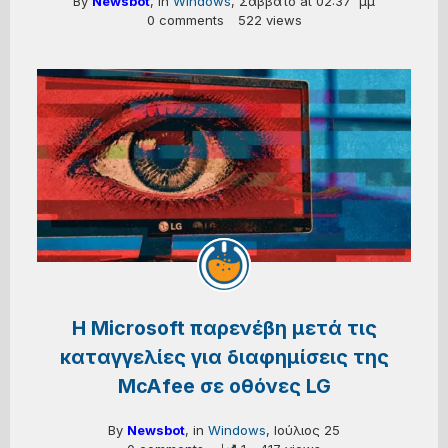
By
Newsbot
, in
Windows
,
Σάββατο at 02:37  μμ
0 comments
522 views
Η Microsoft παρενέβη μετά τις
καταγγελίες για διαφημίσεις της
McAfee σε οθόνες LG
By
Newsbot
, in
Windows
,
Ιούλιος 25