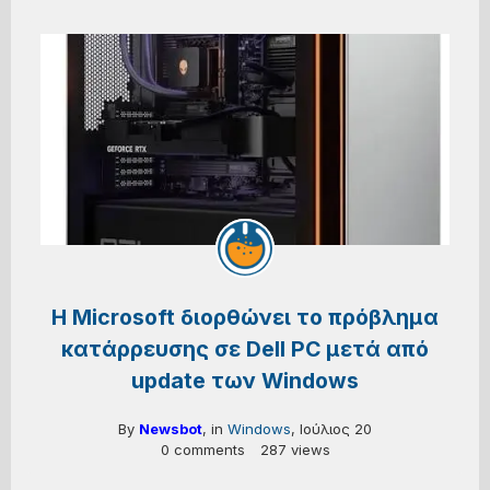
Η Microsoft διορθώνει το πρόβλημα
κατάρρευσης σε Dell PC μετά από
update των Windows
By
Newsbot
, in
Windows
,
Ιούλιος 20
0 comments
287 views