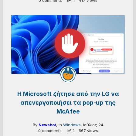
0 comments
 1
417 views
Η Microsoft ζήτησε από την LG να
απενεργοποιήσει τα pop-up της
McAfee
By
Newsbot
, in
Windows
,
Ιούλιος 24
0 comments
 1
667 views