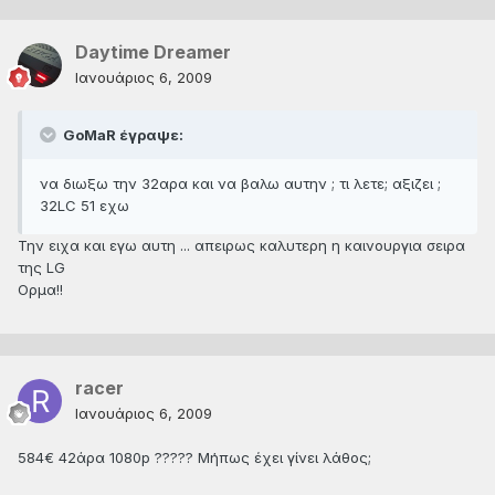
Daytime Dreamer
Ιανουάριος 6, 2009
GoMaR έγραψε:
να διωξω την 32αρα και να βαλω αυτην ; τι λετε; αξιζει ;
32LC 51 εχω
Την ειχα και εγω αυτη ... απειρως καλυτερη η καινουργια σειρα
της LG
Ορμα!!
racer
Ιανουάριος 6, 2009
584€ 42άρα 1080p ????? Μήπως έχει γίνει λάθος;