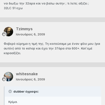
να διωξω την 32αρα και να βαλω αυτην ; τι λετε; αξιζει ;
32LC 51 εχω
Tzimmys
Ιανουάριος 6, 2009
Φοβερό εύρημα η τιμή της. Τη κοιτούσαμε με έναν φίλο μου (για
αυτόν) από το eshop και έχει την 37άρα στα 600+. Κατ΄εμέ
καρααξίζει.
whitesnake
Ιανουάριος 6, 2009
dubber έγραψε:
Κρίμα.