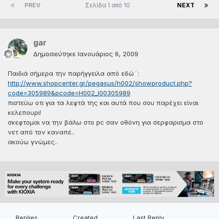
PREV
Σελίδα 1 από 10
NEXT
gar
Δημοσιεύτηκε
Ιανουάριος 6, 2009
Παιδιά σήμερα την παρήγγειλα από εδώ¨:
http://www.shopcenter.gr/pegasus/h002/showproduct.php?
code=305989&pcode=H002_I00305989
πιστεύω οτι για τα λεφτά της και αυτά που σου παρέχει είναι
κελεπουρι!
σκεφτομαι να την βάλω στο pc σαν οθόνη για σερφαρισμα στο
νετ από τον καναπέ..
ακούω γνώμες..
Replies
Created
Last Reply